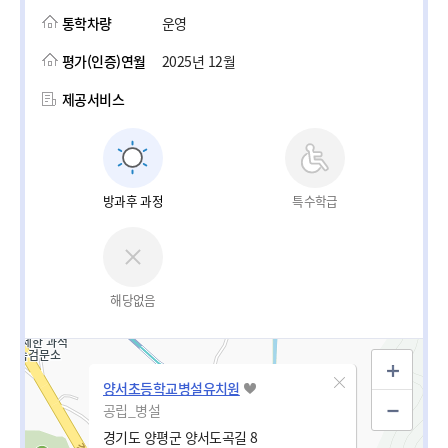
통학차량
운영
평가(인증)연월
2025년 12월
제공서비스
방과후 과정
특수학급
해당없음
양서초등학교병설유치원
공립_병설
경기도 양평군 양서도곡길 8