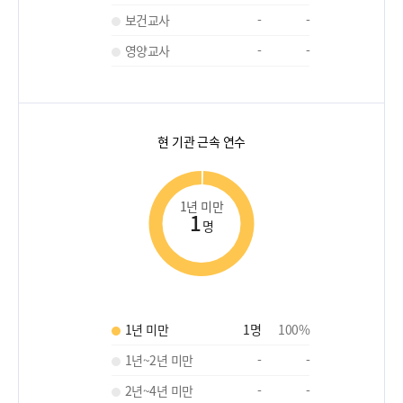
보건교사
-
-
영양교사
-
-
현 기관 근속 연수
1년 미만
1
명
1년 미만
1
명
100
%
1년~2년 미만
-
-
2년~4년 미만
-
-