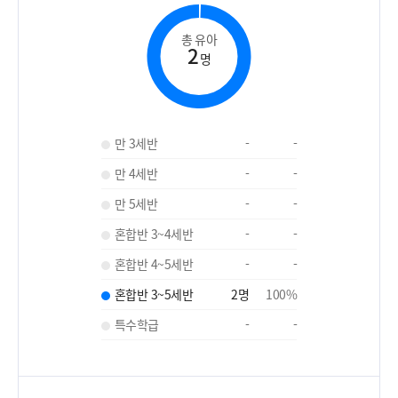
총 유아
2
명
만 3세반
-
-
만 4세반
-
-
만 5세반
-
-
혼합반 3~4세반
-
-
혼합반 4~5세반
-
-
혼합반 3~5세반
2
명
100
%
특수학급
-
-