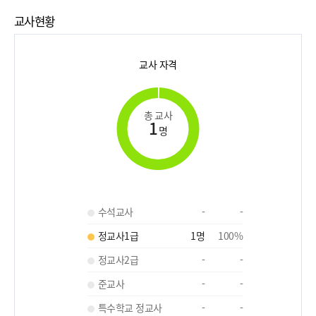
교사현황
교사 자격
총 교사
1
명
수석교사
-
-
정교사1급
1
명
100
%
정교사2급
-
-
준교사
-
-
특수학교 정교사
-
-