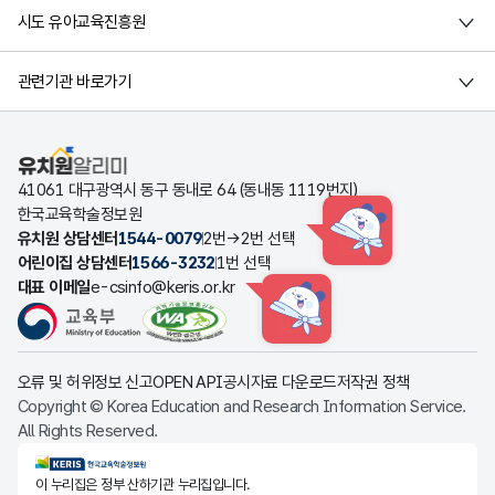
시도 유아교육진흥원
관련기관 바로가기
유치원알리미
41061 대구광역시 동구 동내로 64 (동내동 1119번지)
한국교육학술정보원
유치원 상담센터
1544-0079
2번→2번 선택
HINT
어린이집 상담센터
1566-3232
1번 선택
대표 이메일
e-csinfo@keris.or.kr
HINT
오류 및 허위정보 신고
OPEN API
공시자료 다운로드
저작권 정책
Copyright © Korea Education and Research Information Service.
All Rights Reserved.
KERIS한국교육학술정보원
이 누리집은 정부 산하기관 누리집입니다.