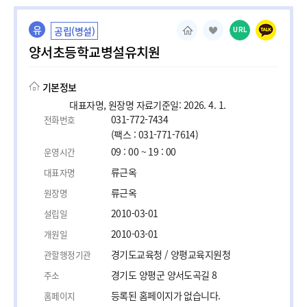
유
공립(병설)
URL
양서초등학교병설유치원
기본정보
대표자명, 원장명 자료기준일: 2026. 4. 1.
031-772-7434
전화번호
(팩스 : 031-771-7614)
09 : 00 ~ 19 : 00
운영시간
류근옥
대표자명
류근옥
원장명
2010-03-01
설립일
2010-03-01
개원일
경기도교육청 / 양평교육지원청
관할행정기관
경기도 양평군 양서도곡길 8
주소
등록된 홈페이지가 없습니다.
홈페이지