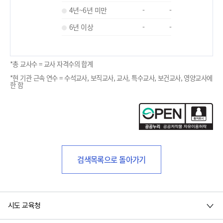
4년~6년 미만
-
-
6년 이상
-
-
*총 교사수 = 교사 자격수의 합계
*현 기관 근속 연수 = 수석교사, 보직교사, 교사, 특수교사, 보건교사, 영양교사에
한 함
검색목록으로 돌아가기
시도 교육청