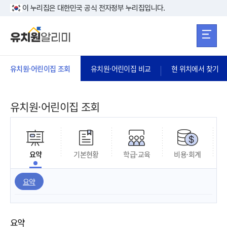
본문 바로가기
주메뉴 바로가
본문 바로가기
이 누리집은 대한민국 공식 전자정부 누리집입니다.
유치원·어린이집 조회
유치원·어린이집 비교
현 위치에서 찾기
유치원·어린이집 조회
요약
기본현황
학급·교육
비용·회계
요약
요약