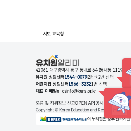
시도 교육청
유치원알리미
41061 대구광역시 동구 동내로 64 (동내동 1119
유치원 상담센터
1544-0079
2번→2번 선택
어린이집 상담센터
1566-3232
1번 선택
대표 이메일
e-csinfo@keris.or.kr
오류 및 허위정보 신고
OPEN API
공시자료 다운로드
HINT
Copyright © Korea Education and Research Informat
KERIS한국교육학술정보원
이 누리집은 정부 산하기관