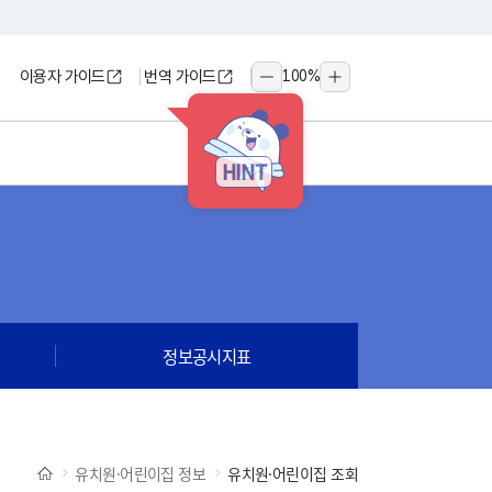
이용자 가이드
번역 가이드
100
%
축소
확대
HINT
정보공시지표
유치원·어린이집 정보
유치원·어린이집 조회