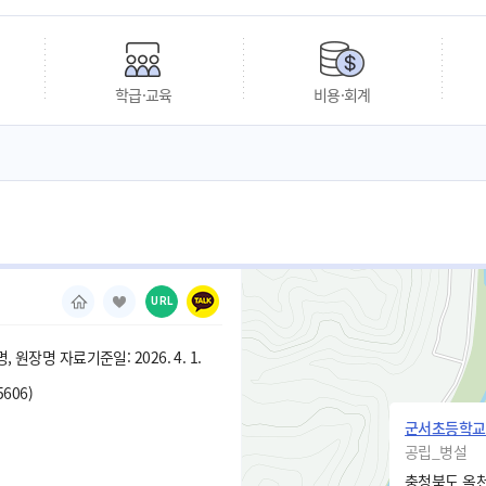
학급·교육
비용·회계
URL
 원장명 자료기준일: 2026. 4. 1.
5606)
군서초등학교
공립_병설
충청북도 옥천