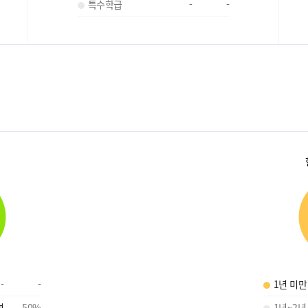
특수학급
-
-
-
-
1년 미만
명
50
%
1년~2년