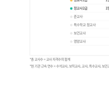
정교사2급
1
준교사
특수학교 정교사
보건교사
영양교사
*총 교사수 = 교사 자격수의 합계
*현 기관 근속 연수 = 수석교사, 보직교사, 교사, 특수교사, 보건