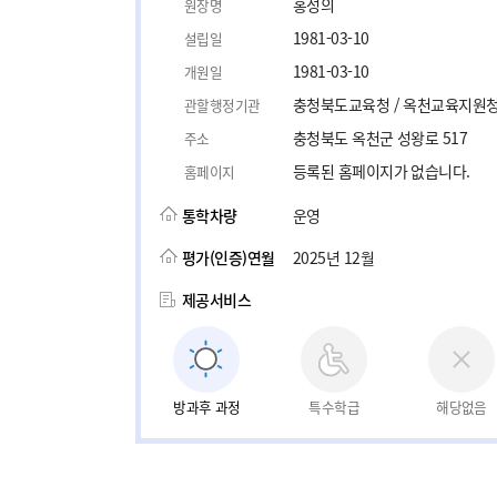
홍성의
원장명
1981-03-10
설립일
1981-03-10
개원일
충청북도교육청 / 옥천교육지원
관할행정기관
충청북도 옥천군 성왕로 517
주소
등록된 홈페이지가 없습니다.
홈페이지
통학차량
운영
평가(인증)연월
2025년 12월
제공서비스
방과후 과정
특수학급
해당없음