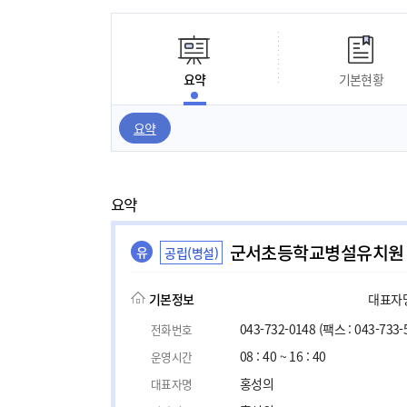
요약
기본현황
요약
요약
군서초등학교병설유치원
유
공립(병설)
기본정보
대표자명,
043-732-0148
(팩스 : 043-733-
전화번호
08 : 40 ~ 16 : 40
운영시간
홍성의
대표자명