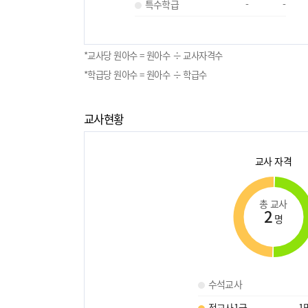
특수학급
-
-
*교사당 원아수 = 원아수 ÷ 교사자격수
*학급당 원아수 = 원아수 ÷ 학급수
교사현황
교사 자격
총 교사
2
명
수석교사
정교사1급
1