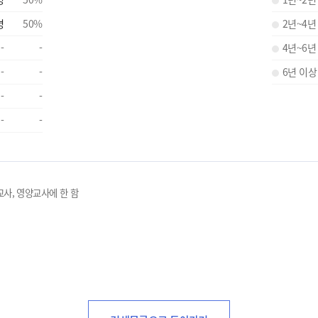
명
50
%
2년~4년
-
-
4년~6년
-
-
6년 이상
-
-
-
-
교사, 영양교사에 한 함