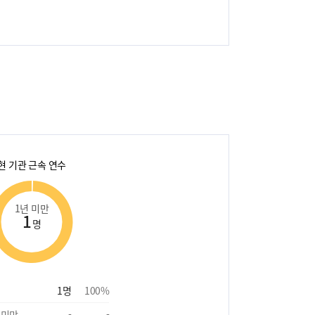
현 기관 근속 연수
1년 미만
1
명
1
명
100
%
 미만
-
-