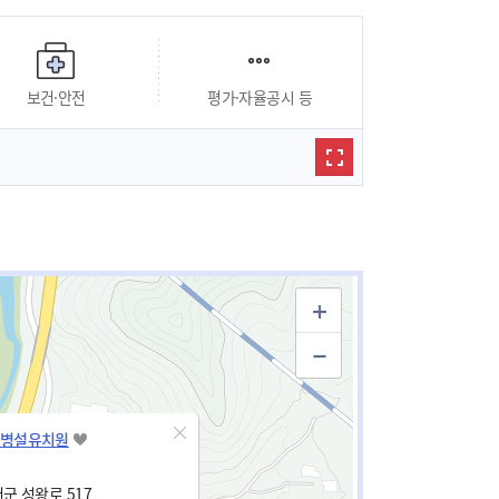
보건·안전
평가·자율공시 등
병설유치원
군 성왕로 517