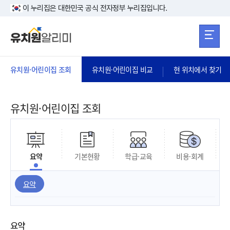
본문 바로가기
주메뉴 바로가
본문 바로가기
이 누리집은 대한민국 공식 전자정부 누리집입니다.
유치원·어린이집 조회
유치원·어린이집 비교
현 위치에서 찾기
유치원·어린이집 조회
요약
기본현황
학급·교육
비용·회계
요약
요약