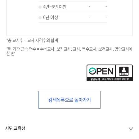
4년~6년 미만
-
-
6년 이상
-
-
*총 교사수 = 교사 자격수의 합계
*현 기관 근속 연수 = 수석교사, 보직교사, 교사, 특수교사, 보건교사, 영양교사에
한 함
검색목록으로 돌아가기
시도 교육청