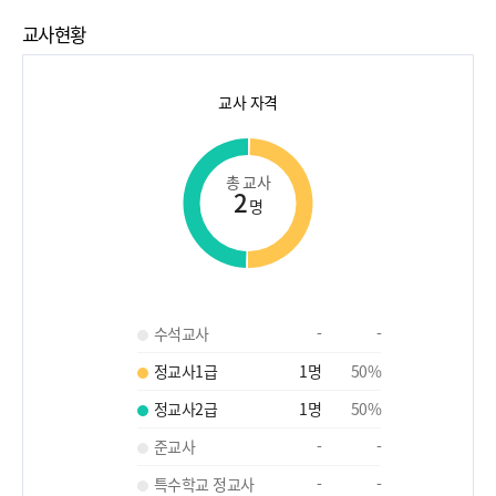
교사현황
교사 자격
총 교사
2
명
수석교사
-
-
정교사1급
1
명
50
%
정교사2급
1
명
50
%
준교사
-
-
특수학교 정교사
-
-