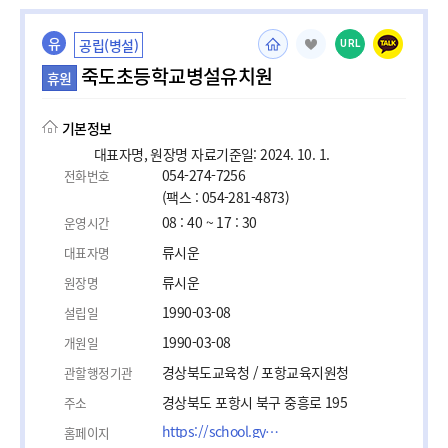
유
공립(병설)
URL
죽도초등학교병설유치원
휴원
기본정보
대표자명, 원장명 자료기준일: 2024. 10. 1.
054-274-7256
전화번호
(팩스 : 054-281-4873)
08 : 40 ~ 17 : 30
운영시간
류시운
대표자명
류시운
원장명
1990-03-08
설립일
1990-03-08
개원일
경상북도교육청 / 포항교육지원청
관할행정기관
경상북도 포항시 북구 중흥로 195
주소
https://school.gyo6.net/jukdo
홈페이지