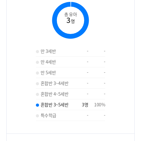
총 유아
3
명
만 3세반
-
-
만 4세반
-
-
만 5세반
-
-
혼합반 3~4세반
-
-
혼합반 4~5세반
-
-
혼합반 3~5세반
3
명
100
%
특수학급
-
-