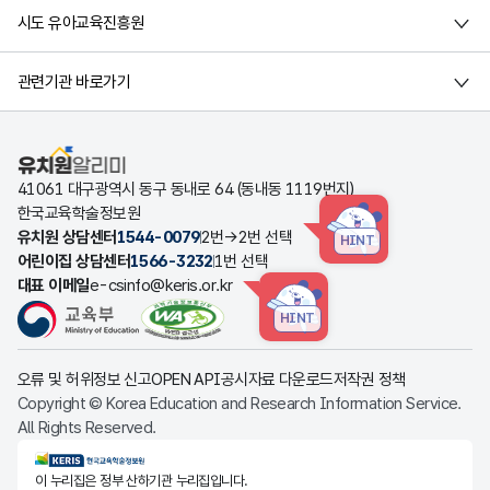
시도 유아교육진흥원
관련기관 바로가기
유치원알리미
41061 대구광역시 동구 동내로 64 (동내동 1119번지)
한국교육학술정보원
유치원 상담센터
1544-0079
2번→2번 선택
HINT
어린이집 상담센터
1566-3232
1번 선택
대표 이메일
e-csinfo@keris.or.kr
HINT
오류 및 허위정보 신고
OPEN API
공시자료 다운로드
저작권 정책
Copyright © Korea Education and Research Information Service.
All Rights Reserved.
KERIS한국교육학술정보원
이 누리집은 정부 산하기관 누리집입니다.