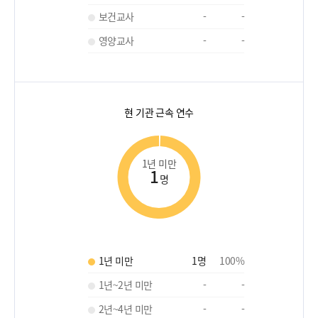
보건교사
-
-
영양교사
-
-
현 기관 근속 연수
1년 미만
1
명
1년 미만
1
명
100
%
1년~2년 미만
-
-
2년~4년 미만
-
-