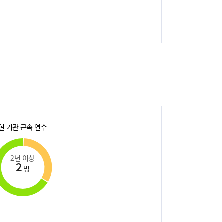
현 기관 근속 연수
2년 이상
2
명
-
-