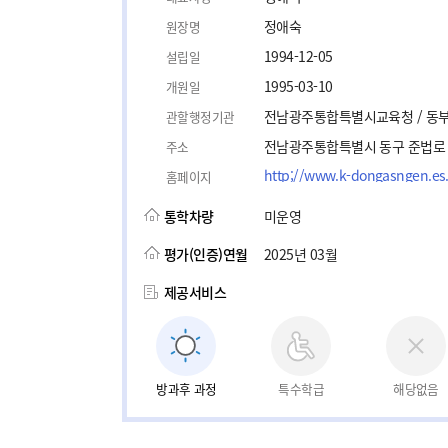
정애숙
원장명
1994-12-05
설립일
1995-03-10
개원일
전남광주통합특별시교육청 / 동
관할행정기관
전남광주통합특별시 동구 준법로 1
주소
http;//www.k-dongasngen.es.
홈페이지
통학차량
미운영
평가(인증)연월
2025년 03월
제공서비스
방과후 과정
특수학급
해당없음