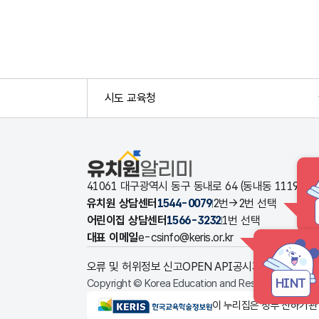
시도 교육청
유치원알리미
41061 대구광역시 동구 동내로 64 (동내동 1119
유치원 상담센터
1544-0079
2번→2번 선택
어린이집 상담센터
1566-3232
1번 선택
대표 이메일
e-csinfo@keris.or.kr
오류 및 허위정보 신고
OPEN API
공시자료 다운로드
HINT
Copyright © Korea Education and Research Informat
KERIS한국교육학술정보원
이 누리집은 정부 산하기관