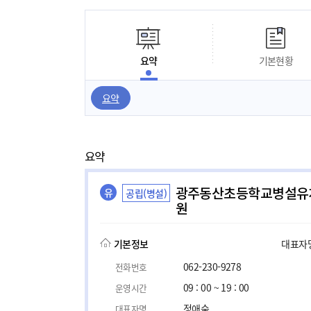
요약
기본현황
요약
요약
광주동산초등학교병설유
유
공립(병설)
원
기본정보
대표자명,
062-230-9278
전화번호
09 : 00 ~ 19 : 00
운영시간
정애숙
대표자명