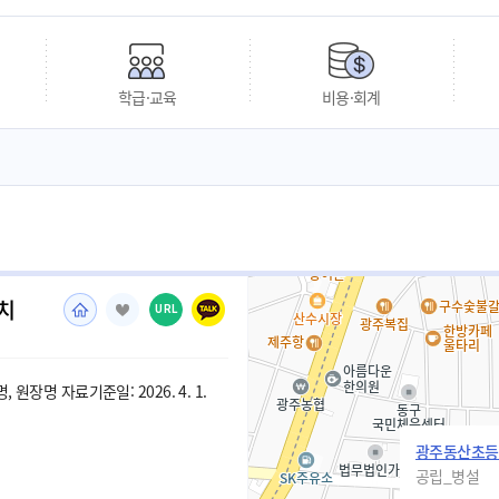
학급·교육
비용·회계
치
URL
 원장명 자료기준일: 2026. 4. 1.
광주동산초등
공립_병설