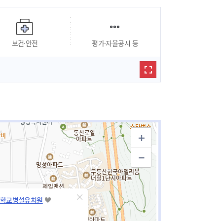
보건·안전
평가·자율공시 등
학교병설유치원