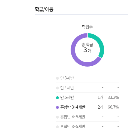
학급/아동
학급수
총 학급
3
개
만 3세반
-
-
만 4세반
-
-
만 5세반
1
개
33.3
%
혼합반 3~4세반
2
개
66.7
%
혼합반 4~5세반
-
-
혼합반 3~5세반
-
-