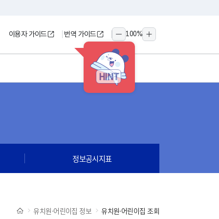
이용자 가이드
번역 가이드
100
%
축소
확대
HINT
정보공시지표
유치원·어린이집 정보
유치원·어린이집 조회