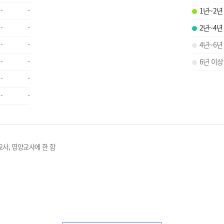
-
-
1년~2년
-
-
2년~4년
-
-
4년~6년
-
-
6년 이상
-
-
-
-
교사, 영양교사에 한 함