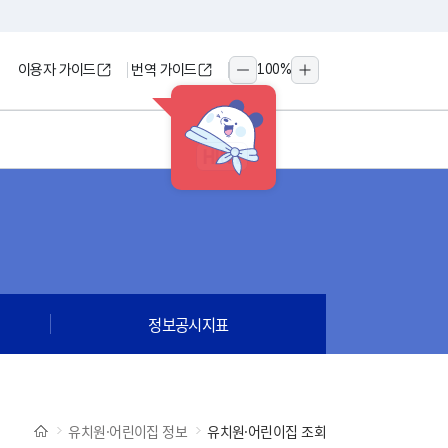
이용자 가이드
번역 가이드
100
%
축소
확대
HINT
정보공시지표
유치원·어린이집 정보
유치원·어린이집 조회