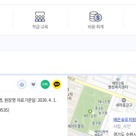
학급·교육
비용·회계
URL
 원장명 자료기준일: 2026. 4. 1.
9535)
예은숲유치원
사립_사인
경기도 수원시