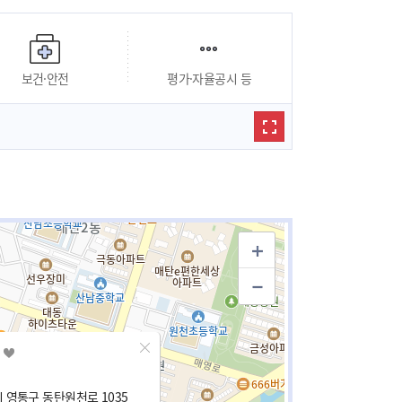
보건·안전
평가·자율공시 등
 영통구 동탄원천로 1035