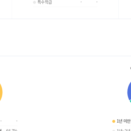
특수학급
-
-
-
-
1년 미만
명
66.7
%
1년~2년