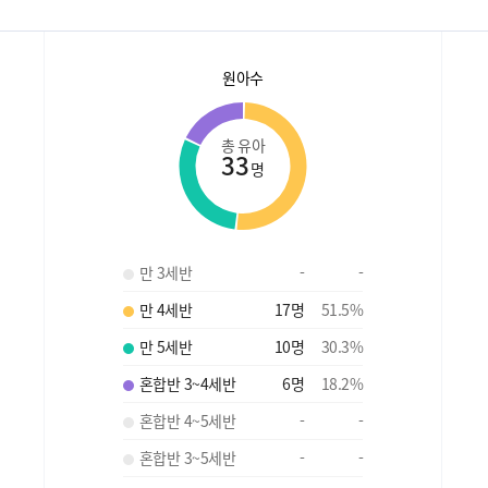
원아수
총 유아
33
명
만 3세반
-
-
만 4세반
17
명
51.5
%
만 5세반
10
명
30.3
%
혼합반 3~4세반
6
명
18.2
%
혼합반 4~5세반
-
-
혼합반 3~5세반
-
-