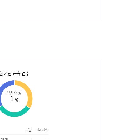
현 기관 근속 연수
4년 이상
1
명
1
명
33.3
%
 미만
-
-