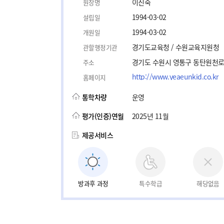
이진숙
원장명
1994-03-02
설립일
1994-03-02
개원일
경기도교육청 / 수원교육지원청
관할행정기관
경기도 수원시 영통구 동탄원천로 
주소
http://www.yeaeunkid.co.kr
홈페이지
통학차량
운영
평가(인증)연월
2025년 11월
제공서비스
방과후 과정
특수학급
해당없음