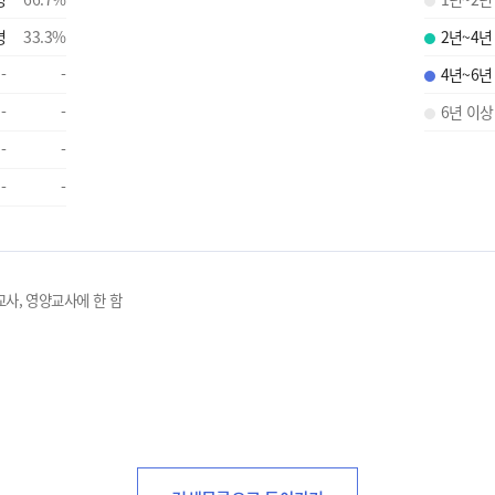
명
33.3
%
2년~4년
-
-
4년~6년
-
-
6년 이상
-
-
-
-
교사, 영양교사에 한 함