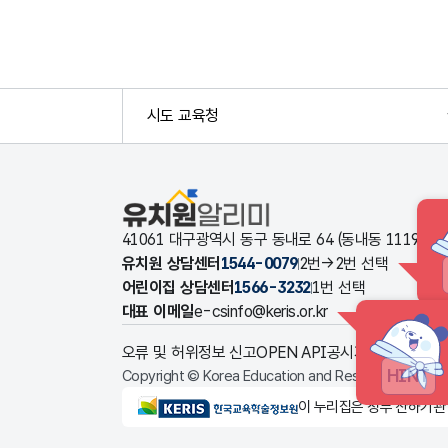
시도 교육청
유치원알리미
41061 대구광역시 동구 동내로 64 (동내동 1119
유치원 상담센터
1544-0079
2번→2번 선택
어린이집 상담센터
1566-3232
1번 선택
대표 이메일
e-csinfo@keris.or.kr
오류 및 허위정보 신고
OPEN API
공시자료 다운로드
HINT
Copyright © Korea Education and Research Informat
KERIS한국교육학술정보원
이 누리집은 정부 산하기관