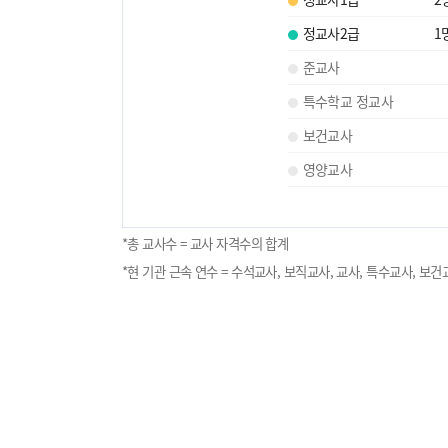
정교사2급
1
준교사
특수학교 정교사
보건교사
영양교사
*총 교사수 = 교사 자격수의 합계
*현 기관 근속 연수 = 수석교사, 보직교사, 교사, 특수교사, 보건