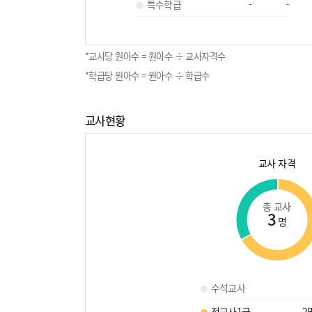
특수학급
-
-
*교사당 원아수 = 원아수 ÷ 교사자격수
*학급당 원아수 = 원아수 ÷ 학급수
교사현황
교사 자격
총 교사
3
명
수석교사
정교사1급
2