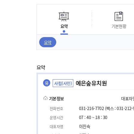
요약
기본현황
요약
요약
예은숲유치원
유
사립(사인)
기본정보
대표자명,
031-216-7702
(팩스 : 031-212-
전화번호
07 : 40 ~ 18 : 30
운영시간
이진숙
대표자명