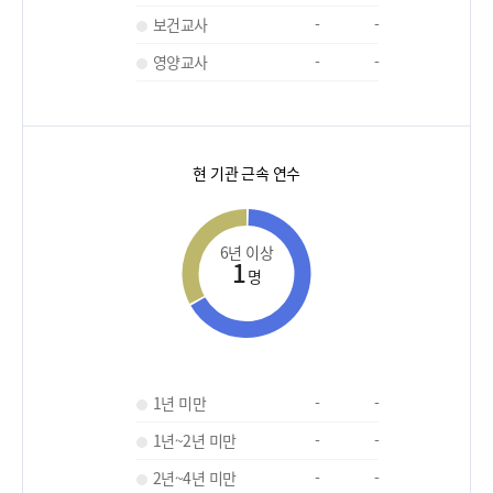
보건교사
-
-
영양교사
-
-
현 기관 근속 연수
6년 이상
1
명
1년 미만
-
-
1년~2년 미만
-
-
2년~4년 미만
-
-