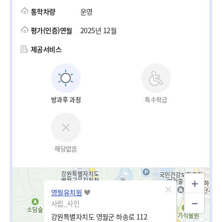
통학차량
운영
평가(인증)연월
2025년 12월
제공서비스
방과후 과정
특수학급
해당없음
영월유치원
사립_사인
강원특별자치도 영월군 하송로 112