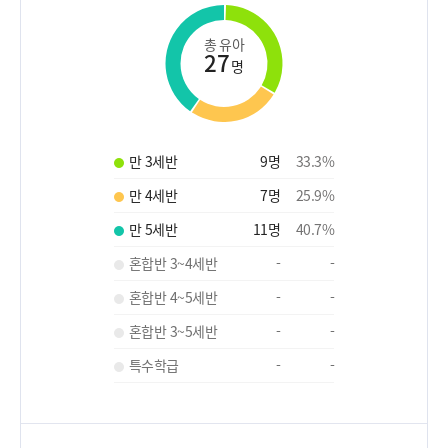
총 유아
27
명
만 3세반
9
명
33.3
%
만 4세반
7
명
25.9
%
만 5세반
11
명
40.7
%
혼합반 3~4세반
-
-
혼합반 4~5세반
-
-
혼합반 3~5세반
-
-
특수학급
-
-