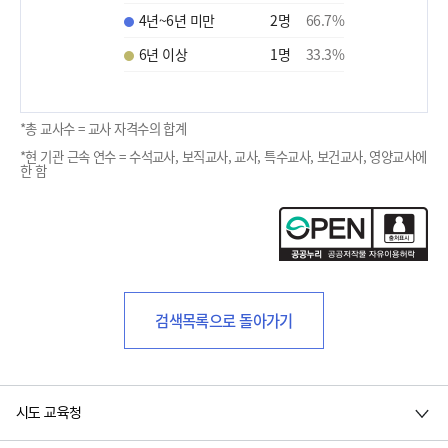
4년~6년 미만
2
명
66.7
%
6년 이상
1
명
33.3
%
*총 교사수 = 교사 자격수의 합계
*현 기관 근속 연수 = 수석교사, 보직교사, 교사, 특수교사, 보건교사, 영양교사에
한 함
검색목록으로 돌아가기
시도 교육청