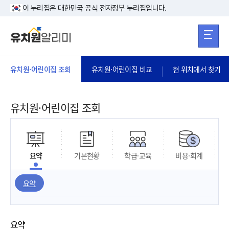
본문 바로가기
주메뉴 바로가
본문 바로가기
이 누리집은 대한민국 공식 전자정부 누리집입니다.
유치원·어린이집 조회
유치원·어린이집 비교
현 위치에서 찾기
유치원·어린이집 조회
요약
기본현황
학급·교육
비용·회계
요약
요약