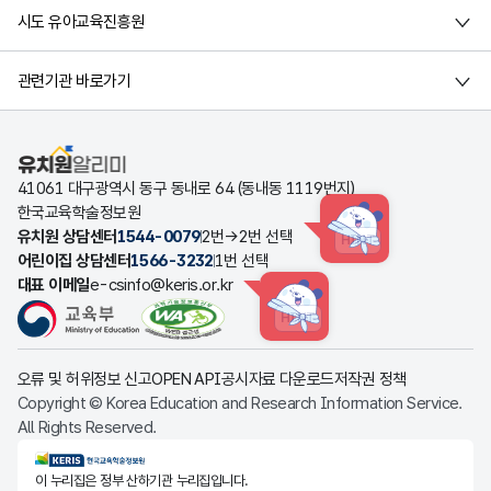
시도 유아교육진흥원
관련기관 바로가기
유치원알리미
41061 대구광역시 동구 동내로 64 (동내동 1119번지)
한국교육학술정보원
유치원 상담센터
1544-0079
2번→2번 선택
HINT
어린이집 상담센터
1566-3232
1번 선택
대표 이메일
e-csinfo@keris.or.kr
HINT
오류 및 허위정보 신고
OPEN API
공시자료 다운로드
저작권 정책
Copyright © Korea Education and Research Information Service.
All Rights Reserved.
KERIS한국교육학술정보원
이 누리집은 정부 산하기관 누리집입니다.