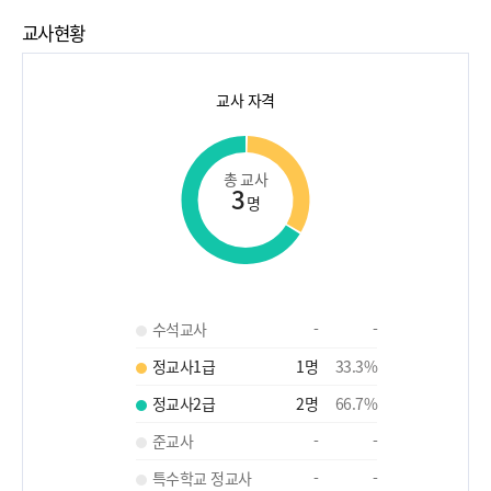
교사현황
교사 자격
총 교사
3
명
수석교사
-
-
정교사1급
1
명
33.3
%
정교사2급
2
명
66.7
%
준교사
-
-
특수학교 정교사
-
-