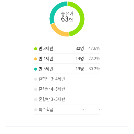
총 유아
63
명
만 3세반
30
명
47.6
%
만 4세반
14
명
22.2
%
만 5세반
19
명
30.2
%
혼합반 3~4세반
-
-
혼합반 4~5세반
-
-
혼합반 3~5세반
-
-
특수학급
-
-