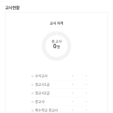
교사현황
교사 자격
총 교사
0
명
수석교사
-
-
정교사1급
-
-
정교사2급
-
-
준교사
-
-
특수학교 정교사
-
-