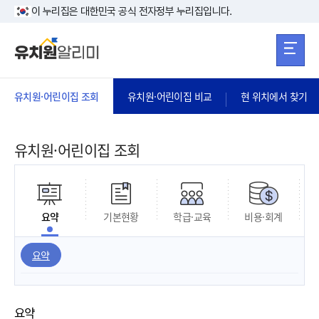
본문 바로가기
주메뉴 바로가
본문 바로가기
이 누리집은 대한민국 공식 전자정부 누리집입니다.
유치원·어린이집 조회
유치원·어린이집 비교
현 위치에서 찾기
유치원·어린이집 조회
요약
기본현황
학급·교육
비용·회계
요약
요약