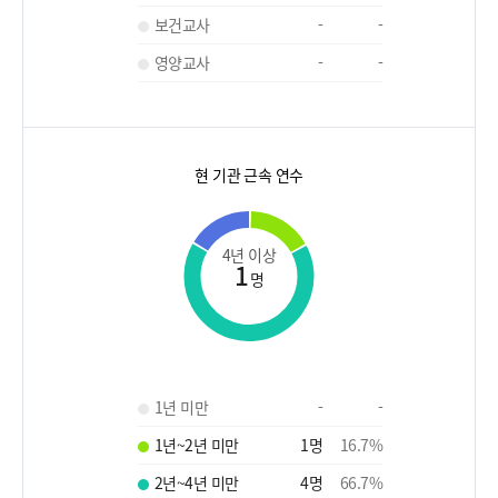
보건교사
-
-
영양교사
-
-
현 기관 근속 연수
4년 이상
1
명
1년 미만
-
-
1년~2년 미만
1
명
16.7
%
2년~4년 미만
4
명
66.7
%