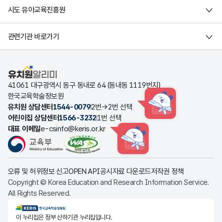
시도 유아교육진흥원
관련기관 바로가기
유치원알리미
41061 대구광역시 동구 동내로 64 (동내동 1119번지)
한국교육학술정보원
유치원 상담센터
1544-0079
2번→2번 선택
HINT
어린이집 상담센터
1566-3232
1번 선택
대표 이메일
e-csinfo@keris.or.kr
HINT
오류 및 허위정보 신고
OPEN API
공시자료 다운로드
저작권 정책
Copyright © Korea Education and Research Information Service.
All Rights Reserved.
KERIS한국교육학술정보원
이 누리집은 정부 산하기관 누리집입니다.