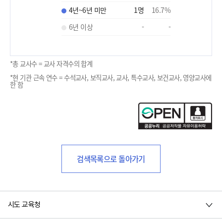
4년~6년 미만
1
명
16.7
%
6년 이상
-
-
*총 교사수 = 교사 자격수의 합계
*현 기관 근속 연수 = 수석교사, 보직교사, 교사, 특수교사, 보건교사, 영양교사에
한 함
검색목록으로 돌아가기
시도 교육청