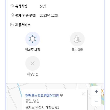
통학차량
운영
평가(인증)연월
2023년 12월
제공서비스
방과후 과정
특수학급
해당없음
현매초등학교병설유치원
공립_병설
경기도 안성시 매향길 61