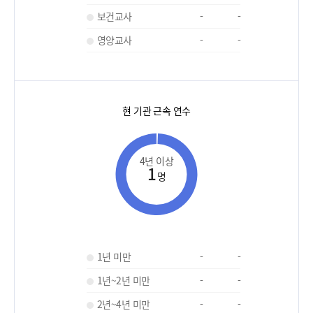
보건교사
-
-
영양교사
-
-
현 기관 근속 연수
4년 이상
1
명
1년 미만
-
-
1년~2년 미만
-
-
2년~4년 미만
-
-