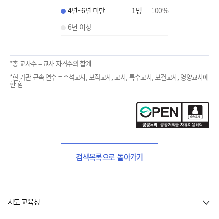
4년~6년 미만
1
명
100
%
6년 이상
-
-
*총 교사수 = 교사 자격수의 합계
*현 기관 근속 연수 = 수석교사, 보직교사, 교사, 특수교사, 보건교사, 영양교사에
한 함
검색목록으로 돌아가기
시도 교육청