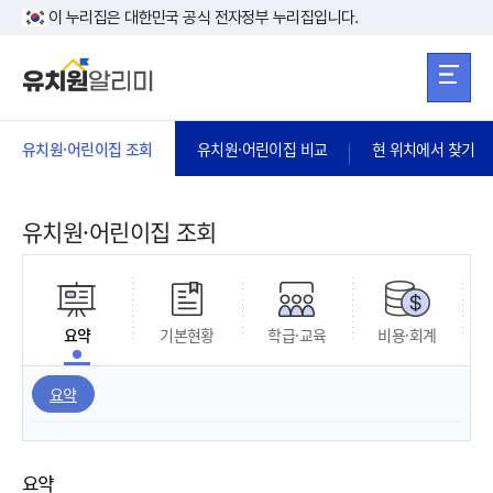
본문 바로가기
주메뉴 바로가
본문 바로가기
이 누리집은 대한민국 공식 전자정부 누리집입니다.
유치원·어린이집 조회
유치원·어린이집 비교
현 위치에서 찾기
유치원·어린이집 조회
요약
기본현황
학급·교육
비용·회계
요약
요약