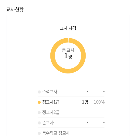
교사현황
교사 자격
총 교사
1
명
수석교사
-
-
정교사1급
1
명
100
%
정교사2급
-
-
준교사
-
-
특수학교 정교사
-
-