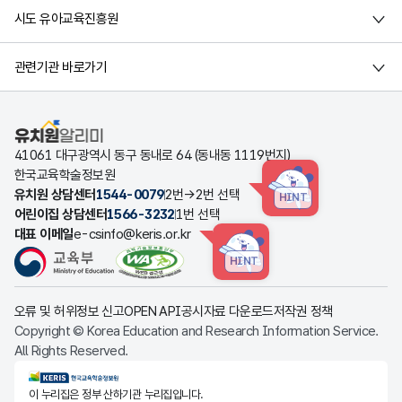
시도 유아교육진흥원
관련기관 바로가기
유치원알리미
41061 대구광역시 동구 동내로 64 (동내동 1119번지)
한국교육학술정보원
유치원 상담센터
1544-0079
2번→2번 선택
HINT
어린이집 상담센터
1566-3232
1번 선택
대표 이메일
e-csinfo@keris.or.kr
HINT
오류 및 허위정보 신고
OPEN API
공시자료 다운로드
저작권 정책
Copyright © Korea Education and Research Information Service.
All Rights Reserved.
KERIS한국교육학술정보원
이 누리집은 정부 산하기관 누리집입니다.