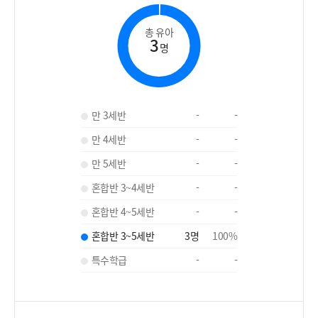
총 유아
3
명
만 3세반
-
-
만 4세반
-
-
만 5세반
-
-
혼합반 3~4세반
-
-
혼합반 4~5세반
-
-
혼합반 3~5세반
3
명
100
%
특수학급
-
-