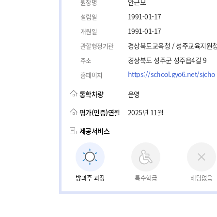
안근모
원장명
1991-01-17
설립일
1991-01-17
개원일
경상북도교육청 / 성주교육지원
관할행정기관
경상북도 성주군 성주읍4길 9
주소
https://school.gyo6.net/sjcho
홈페이지
통학차량
운영
평가(인증)연월
2025년 11월
제공서비스
방과후 과정
특수학급
해당없음