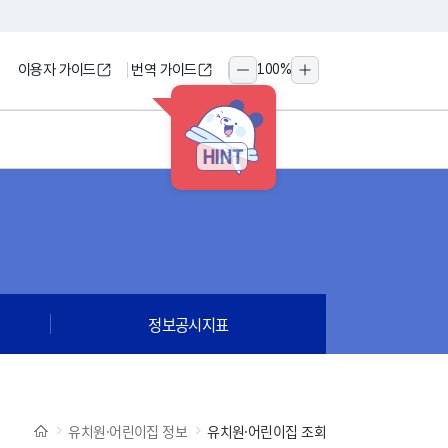
이용자 가이드
번역 가이드
100
%
축소
확대
HINT
정보공시지표
유치원·어린이집 정보
유치원·어린이집 조회