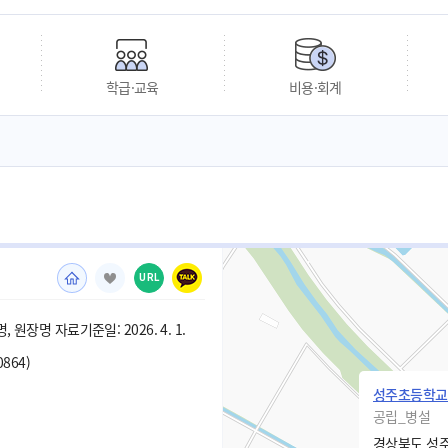
학급·교육
비용·회계
URL
 원장명 자료기준일: 2026. 4. 1.
0864)
성주초등학교
공립_병설
경상북도 성주