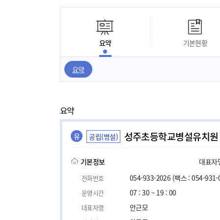
요약
기본현황
요약
요약
성주초등학교병설유치원
유
공립(병설)
기본정보
대표자명,
054-933-2026
(팩스 : 054-931-
전화번호
07 : 30 ~ 19 : 00
운영시간
안근모
대표자명