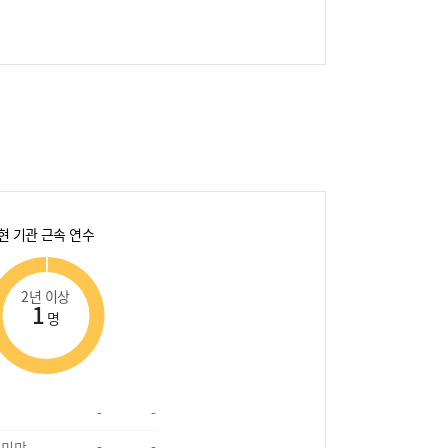
현 기관 근속 연수
2년 이상
1
명
-
-
 미만
-
-