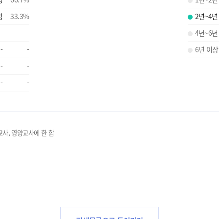
명
33.3
%
2년~4년
-
-
4년~6년
-
-
6년 이상
-
-
-
-
교사, 영양교사에 한 함