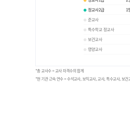
정교사2급
1
준교사
특수학교 정교사
보건교사
영양교사
*총 교사수 = 교사 자격수의 합계
*현 기관 근속 연수 = 수석교사, 보직교사, 교사, 특수교사, 보건