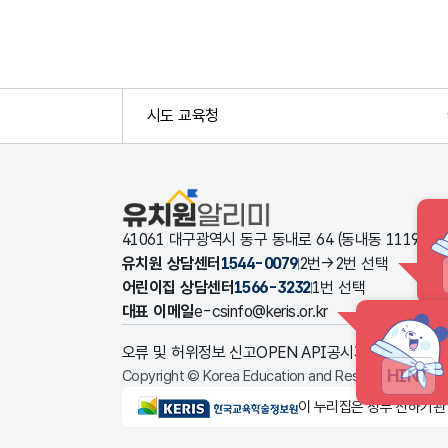
시도 교육청
유치원알리미
41061 대구광역시 동구 동내로 64 (동내동 1119
유치원 상담센터
1544-0079
2번→2번 선택
어린이집 상담센터
1566-3232
1번 선택
대표 이메일
e-csinfo@keris.or.kr
오류 및 허위정보 신고
OPEN API
공시자료 다운로드
HINT
Copyright © Korea Education and Research Informat
KERIS한국교육학술정보원
이 누리집은 정부 산하기관