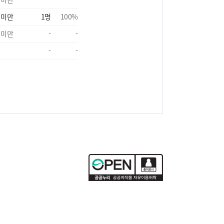
 미만
1
명
100
%
 미만
-
-
-
-