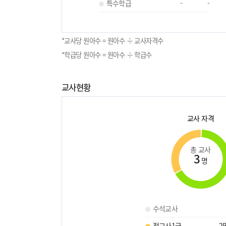
특수학급
-
-
*교사당 원아수 = 원아수 ÷ 교사자격수
*학급당 원아수 = 원아수 ÷ 학급수
교사현황
교사 자격
총 교사
3
명
수석교사
정교사1급
2