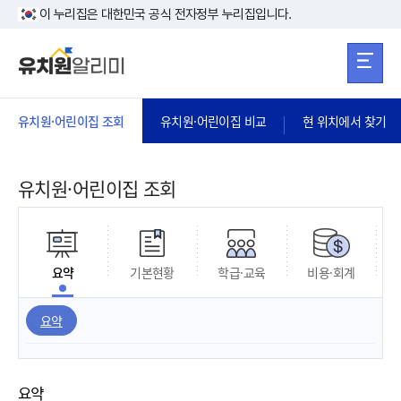
본문 바로가기
주메뉴 바로가
본문 바로가기
이 누리집은 대한민국 공식 전자정부 누리집입니다.
유치원·어린이집 조회
유치원·어린이집 비교
현 위치에서 찾기
유치원·어린이집 조회
요약
기본현황
학급·교육
비용·회계
요약
요약