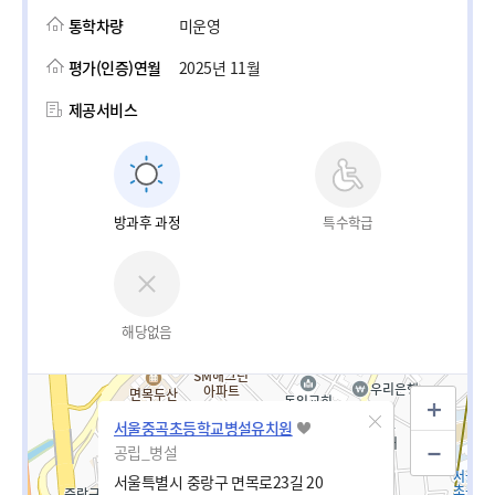
통학차량
미운영
평가(인증)연월
2025년 11월
제공서비스
방과후 과정
특수학급
해당없음
서울중곡초등학교병설유치원
공립_병설
서울특별시 중랑구 면목로23길 20