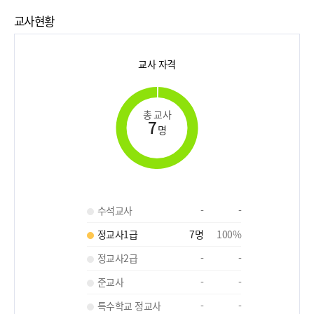
교사현황
교사 자격
총 교사
7
명
수석교사
-
-
정교사1급
7
명
100
%
정교사2급
-
-
준교사
-
-
특수학교 정교사
-
-