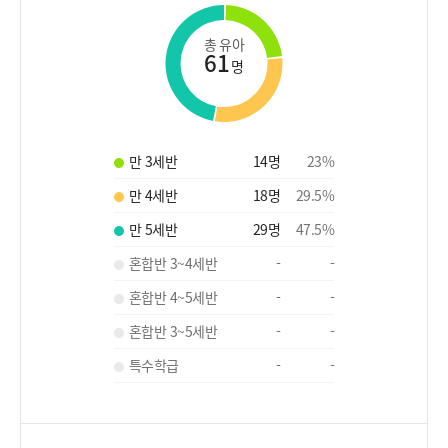
총 유아
61
명
만 3세반
14
명
23
%
만 4세반
18
명
29.5
%
만 5세반
29
명
47.5
%
혼합반 3~4세반
-
-
혼합반 4~5세반
-
-
혼합반 3~5세반
-
-
특수학급
-
-