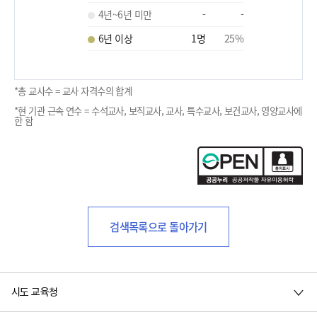
4년~6년 미만
-
-
6년 이상
1
명
25
%
*총 교사수 = 교사 자격수의 합계
*현 기관 근속 연수 = 수석교사, 보직교사, 교사, 특수교사, 보건교사, 영양교사에
한 함
검색목록으로 돌아가기
시도 교육청