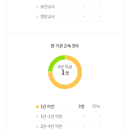
보건교사
-
-
영양교사
-
-
현 기관 근속 연수
6년 이상
1
명
1년 미만
3
명
75
%
1년~2년 미만
-
-
2년~4년 미만
-
-