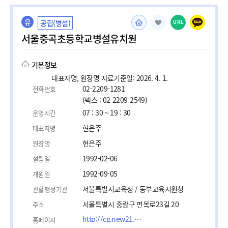
유
공립(병설)
URL
서울중곡초등학교병설유치원
기본정보
대표자명, 원장명 자료기준일: 2026. 4. 1.
02-2209-1281
전화번호
(팩스 : 02-2209-2549)
07 : 30 ~ 19 : 30
운영시간
현은주
대표자명
현은주
원장명
1992-02-06
설립일
1992-09-05
개원일
서울특별시교육청 / 동부교육지원청
관할행정기관
서울특별시 중랑구 면목로23길 20
주소
http://cg.new21.net
홈페이지