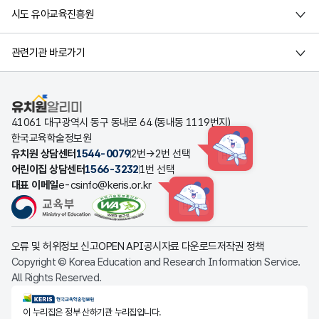
시도 유아교육진흥원
관련기관 바로가기
유치원알리미
41061 대구광역시 동구 동내로 64 (동내동 1119번지)
한국교육학술정보원
유치원 상담센터
1544-0079
2번→2번 선택
HINT
어린이집 상담센터
1566-3232
1번 선택
대표 이메일
e-csinfo@keris.or.kr
HINT
오류 및 허위정보 신고
OPEN API
공시자료 다운로드
저작권 정책
Copyright © Korea Education and Research Information Service.
All Rights Reserved.
KERIS한국교육학술정보원
이 누리집은 정부 산하기관 누리집입니다.