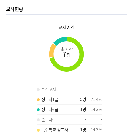
교사현황
교사 자격
총 교사
7
명
수석교사
-
-
정교사1급
5
명
71.4
%
정교사2급
1
명
14.3
%
준교사
-
-
특수학교 정교사
1
명
14.3
%