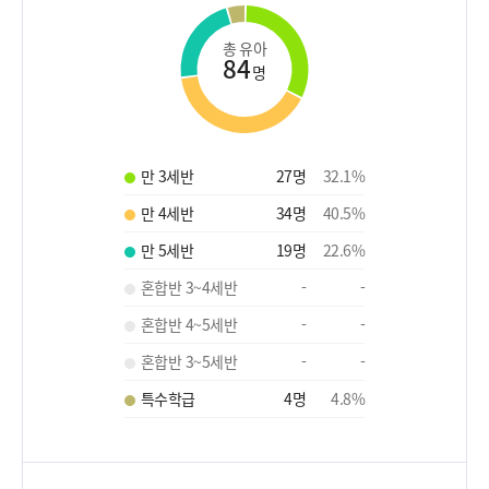
총 유아
84
명
만 3세반
27
명
32.1
%
만 4세반
34
명
40.5
%
만 5세반
19
명
22.6
%
혼합반 3~4세반
-
-
혼합반 4~5세반
-
-
혼합반 3~5세반
-
-
특수학급
4
명
4.8
%