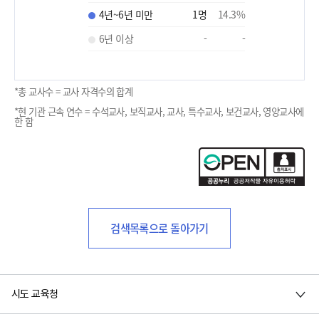
4년~6년 미만
1
명
14.3
%
6년 이상
-
-
*총 교사수 = 교사 자격수의 합계
*현 기관 근속 연수 = 수석교사, 보직교사, 교사, 특수교사, 보건교사, 영양교사에
한 함
검색목록으로 돌아가기
시도 교육청