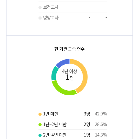
보건교사
-
-
영양교사
-
-
현 기관 근속 연수
4년 이상
1
명
1년 미만
3
명
42.9
%
1년~2년 미만
2
명
28.6
%
2년~4년 미만
1
명
14.3
%