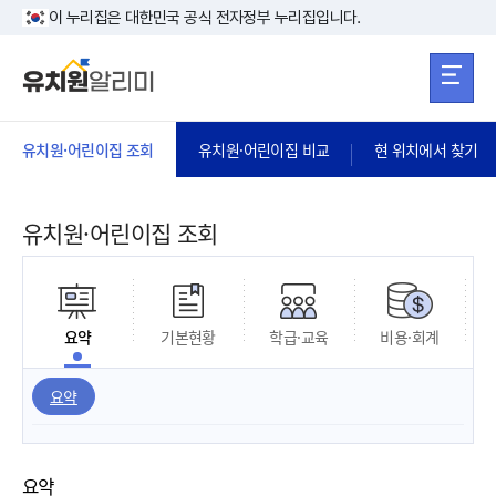
본문 바로가기
주메뉴 바로가
본문 바로가기
이 누리집은 대한민국 공식 전자정부 누리집입니다.
유치원·어린이집 조회
유치원·어린이집 비교
현 위치에서 찾기
유치원·어린이집 조회
요약
기본현황
학급·교육
비용·회계
요약
요약