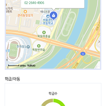
02-2646-4906
100m
학급/아동
학급수