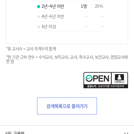
2년~4년 미만
1
명
25
%
4년~6년 미만
-
-
6년 이상
-
-
*총 교사수 = 교사 자격수의 합계
*현 기관 근속 연수 = 수석교사, 보직교사, 교사, 특수교사, 보건교사, 영양교사에
한 함
검색목록으로 돌아가기
시도 교육청