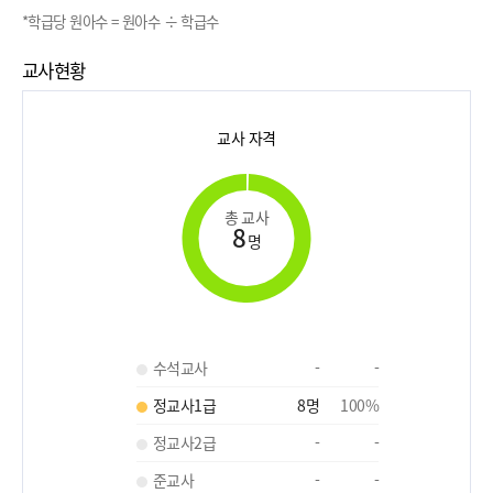
*학급당 원아수 = 원아수 ÷ 학급수
교사현황
교사 자격
총 교사
8
명
수석교사
-
-
정교사1급
8
명
100
%
정교사2급
-
-
준교사
-
-