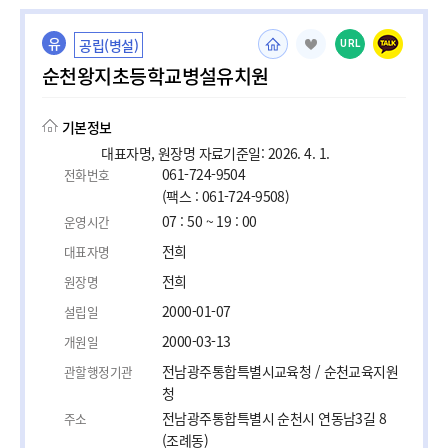
유
공립(병설)
URL
순천왕지초등학교병설유치원
기본정보
대표자명, 원장명 자료기준일: 2026. 4. 1.
061-724-9504
전화번호
(팩스 : 061-724-9508)
07 : 50 ~ 19 : 00
운영시간
전희
대표자명
전희
원장명
2000-01-07
설립일
2000-03-13
개원일
전남광주통합특별시교육청 / 순천교육지원
관할행정기관
청
전남광주통합특별시 순천시 연동남3길 8
주소
(조례동)