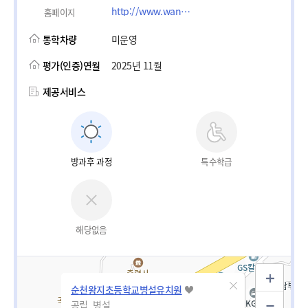
http://www.wangji.es.jne.kr
홈페이지
통학차량
미운영
평가(인증)연월
2025년 11월
제공서비스
방과후 과정
특수학급
해당없음
순천왕지초등학교병설유치원
공립_병설