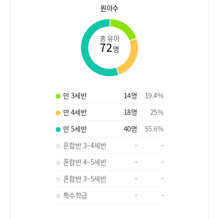
원아수
총 유아
72
명
만 3세반
14
명
19.4
%
만 4세반
18
명
25
%
만 5세반
40
명
55.6
%
혼합반 3~4세반
-
-
혼합반 4~5세반
-
-
혼합반 3~5세반
-
-
특수학급
-
-