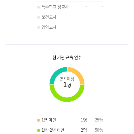
특수학교 정교사
-
-
보건교사
-
-
영양교사
-
-
현 기관 근속 연수
2년 이상
1
명
1년 미만
1
명
25
%
1년~2년 미만
2
명
50
%