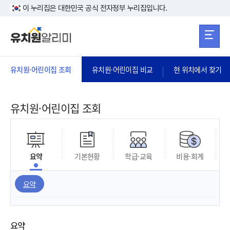
본문 바로가기
주메뉴 바로가
본문 바로가기
이 누리집은 대한민국 공식 전자정부 누리집입니다.
유치원·어린이집 조회
유치원·어린이집 비교
현 위치에서 찾기
유치원·어린이집 조회
요약
기본현황
학급·교육
비용·회계
요약
요약