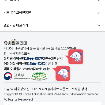
시도 유아교육진흥원
관련기관 바로가기
유치원알리미
41061 대구광역시 동구 동내로 64 (동내동 1119번지)
한국교육학술정보원
유치원 상담센터
1544-0079
2번→2번 선택
HINT
어린이집 상담센터
1566-3232
1번 선택
대표 이메일
e-csinfo@keris.or.kr
HINT
오류 및 허위정보 신고
OPEN API
공시자료 다운로드
저작권 정책
Copyright © Korea Education and Research Information Service.
All Rights Reserved.