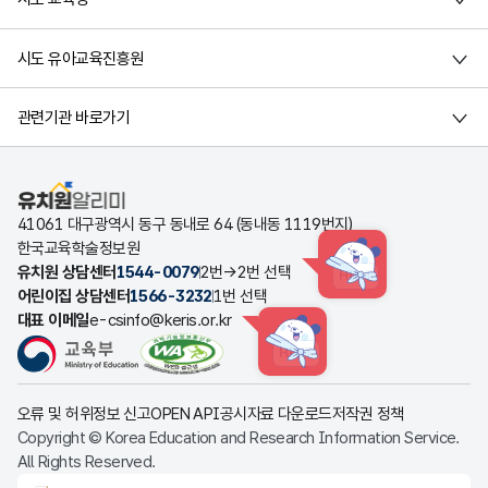
시도 유아교육진흥원
관련기관 바로가기
유치원알리미
41061 대구광역시 동구 동내로 64 (동내동 1119번지)
한국교육학술정보원
유치원 상담센터
1544-0079
2번→2번 선택
HINT
어린이집 상담센터
1566-3232
1번 선택
대표 이메일
e-csinfo@keris.or.kr
HINT
오류 및 허위정보 신고
OPEN API
공시자료 다운로드
저작권 정책
Copyright © Korea Education and Research Information Service.
All Rights Reserved.