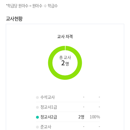
*학급당 원아수 = 원아수 ÷ 학급수
교사현황
교사 자격
총 교사
2
명
수석교사
-
-
정교사1급
-
-
정교사2급
2
명
100
%
준교사
-
-