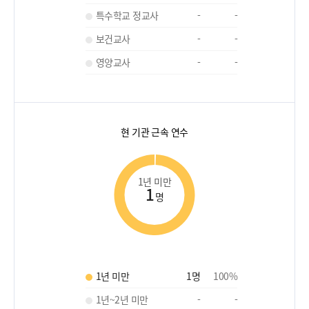
특수학교 정교사
-
-
보건교사
-
-
영양교사
-
-
현 기관 근속 연수
1년 미만
1
명
1년 미만
1
명
100
%
1년~2년 미만
-
-