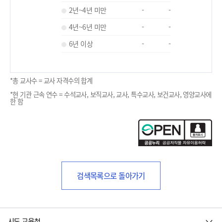
2년~4년 미만
-
-
4년~6년 미만
-
-
6년 이상
-
-
*총 교사수 = 교사 자격수의 합계
*현 기관 근속 연수 = 수석교사, 보직교사, 교사, 특수교사, 보건교사, 영양교사에
한 함
검색목록으로 돌아가기
시도 교육청