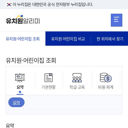
본문 바로가기
주메뉴 바로가
본문 바로가기
이 누리집은 대한민국 공식 전자정부 누리집입니다.
유치원·어린이집 조회
유치원·어린이집 비교
현 위치에서 찾기
유치원·어린이집 조회
요약
기본현황
학급·교육
비용·회계
요약
요약