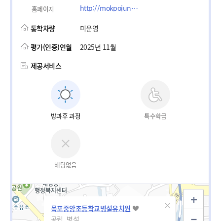
http://mokpojungang.es.jne.kr, http://mokpojungang.es.jne.kr/community/index.action?siteId=mokpojungang_es&communityId=class01
홈페이지
통학차량
미운영
평가(인증)연월
2025년 11월
제공서비스
방과후 과정
특수학급
해당없음
목포중앙초등학교병설유치원
공립_병설