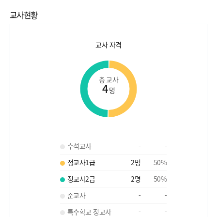
교사현황
교사 자격
총 교사
4
명
수석교사
-
-
정교사1급
2
명
50
%
정교사2급
2
명
50
%
준교사
-
-
특수학교 정교사
-
-