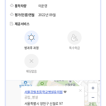
통학차량
미운영
평가(인증)연월
2022년 09월
제공서비스
방과후 과정
특수학급
해당없음
서울강월초등학교병설유치원
공립_병설
서울특별시 양천구 신월로 97