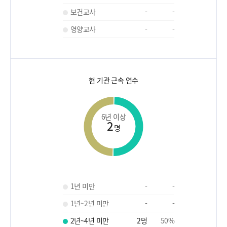
보건교사
-
-
영양교사
-
-
현 기관 근속 연수
6년 이상
2
명
1년 미만
-
-
1년~2년 미만
-
-
2년~4년 미만
2
명
50
%