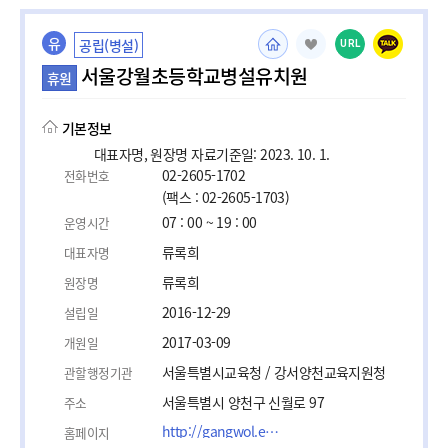
유
공립(병설)
URL
서울강월초등학교병설유치원
휴원
기본정보
대표자명, 원장명 자료기준일: 2023. 10. 1.
02-2605-1702
전화번호
(팩스 : 02-2605-1703)
07 : 00 ~ 19 : 00
운영시간
류록희
대표자명
류록희
원장명
2016-12-29
설립일
2017-03-09
개원일
서울특별시교육청 / 강서양천교육지원청
관할행정기관
서울특별시 양천구 신월로 97
주소
http://gangwol.es.kr/
홈페이지