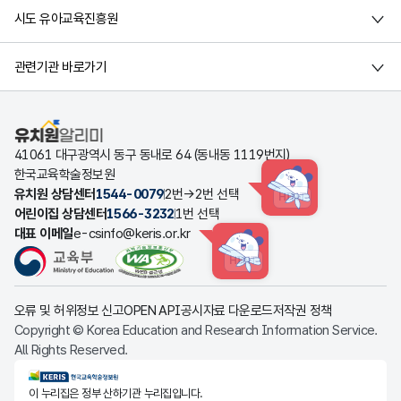
시도 유아교육진흥원
관련기관 바로가기
유치원알리미
41061 대구광역시 동구 동내로 64 (동내동 1119번지)
한국교육학술정보원
유치원 상담센터
1544-0079
2번→2번 선택
HINT
어린이집 상담센터
1566-3232
1번 선택
대표 이메일
e-csinfo@keris.or.kr
HINT
오류 및 허위정보 신고
OPEN API
공시자료 다운로드
저작권 정책
Copyright © Korea Education and Research Information Service.
All Rights Reserved.
KERIS한국교육학술정보원
이 누리집은 정부 산하기관 누리집입니다.