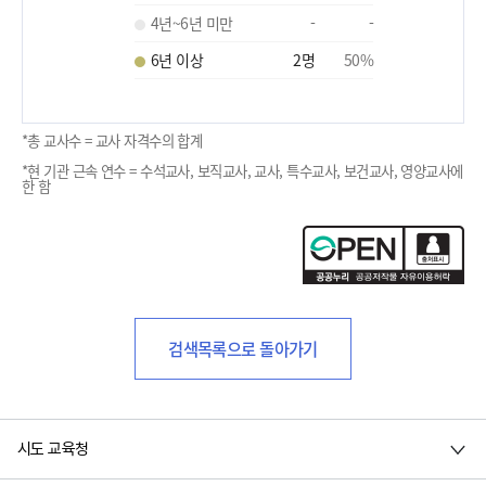
4년~6년 미만
-
-
6년 이상
2
명
50
%
*총 교사수 = 교사 자격수의 합계
*현 기관 근속 연수 = 수석교사, 보직교사, 교사, 특수교사, 보건교사, 영양교사에
한 함
검색목록으로 돌아가기
시도 교육청