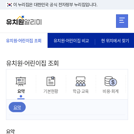
본문 바로가기
주메뉴 바로가
본문 바로가기
이 누리집은 대한민국 공식 전자정부 누리집입니다.
유치원·어린이집 조회
유치원·어린이집 비교
현 위치에서 찾기
유치원·어린이집 조회
요약
기본현황
학급·교육
비용·회계
요약
요약