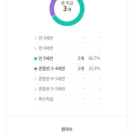
총 학급
3
개
만 3세반
-
-
만 4세반
-
-
만 5세반
2
개
66.7
%
혼합반 3~4세반
1
개
33.3
%
혼합반 4~5세반
-
-
혼합반 3~5세반
-
-
특수학급
-
-
원아수