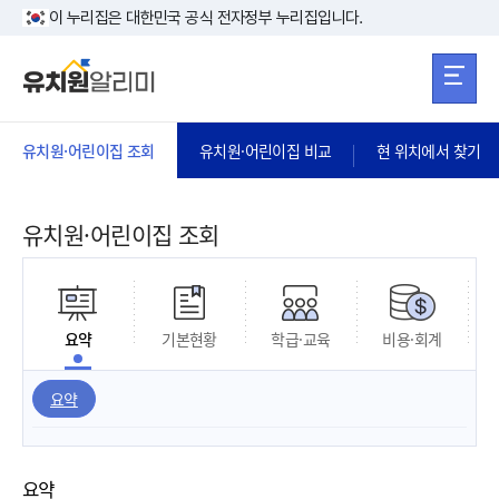
본문 바로가기
주메뉴 바로가
본문 바로가기
이 누리집은 대한민국 공식 전자정부 누리집입니다.
유치원·어린이집 조회
유치원·어린이집 비교
현 위치에서 찾기
유치원·어린이집 조회
요약
기본현황
학급·교육
비용·회계
요약
요약