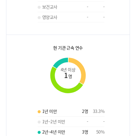
보건교사
-
-
영양교사
-
-
현 기관 근속 연수
4년 이상
1
명
1년 미만
2
명
33.3
%
1년~2년 미만
-
-
2년~4년 미만
3
명
50
%