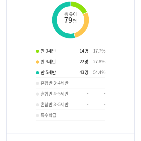
총 유아
79
명
만 3세반
14
명
17.7
%
만 4세반
22
명
27.8
%
만 5세반
43
명
54.4
%
혼합반 3~4세반
-
-
혼합반 4~5세반
-
-
혼합반 3~5세반
-
-
특수학급
-
-