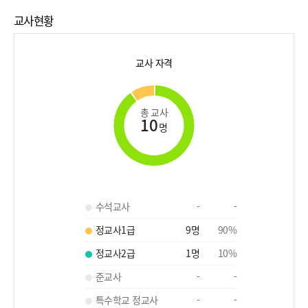
교사현황
교사 자격
총 교사
10
명
수석교사
-
-
정교사1급
9
명
90
%
정교사2급
1
명
10
%
준교사
-
-
특수학교 정교사
-
-