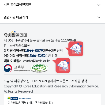
시도 유아교육진흥원
관련기관 바로가기
유치원알리미
41061 대구광역시 동구 동내로 64 (동내동 1119번지)
한국교육학술정보원
유치원 상담센터
1544-0079
2번→2번 선택
HINT
어린이집 상담센터
1566-3232
1번 선택
대표 이메일
e-csinfo@keris.or.kr
HINT
오류 및 허위정보 신고
OPEN API
공시자료 다운로드
저작권 정책
Copyright © Korea Education and Research Information Service.
All Rights Reserved.
KERIS한국교육학술정보원
이 누리집은 정부 산하기관 누리집입니다.