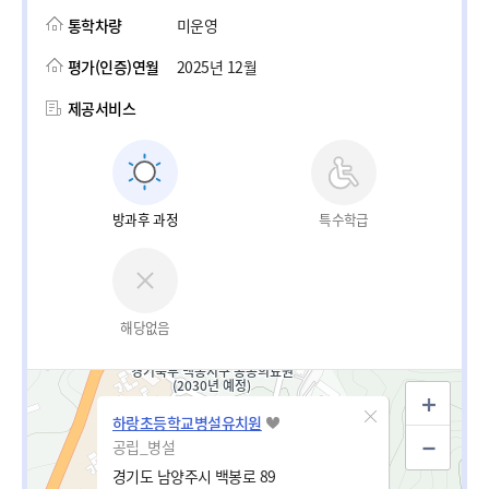
통학차량
미운영
평가(인증)연월
2025년 12월
제공서비스
방과후 과정
특수학급
해당없음
하랑초등학교병설유치원
공립_병설
경기도 남양주시 백봉로 89