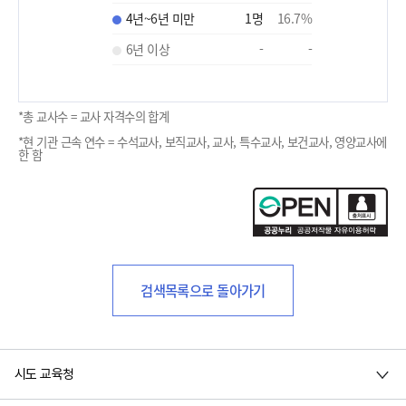
4년~6년 미만
1
명
16.7
%
6년 이상
-
-
*총 교사수 = 교사 자격수의 합계
*현 기관 근속 연수 = 수석교사, 보직교사, 교사, 특수교사, 보건교사, 영양교사에
한 함
검색목록으로 돌아가기
시도 교육청