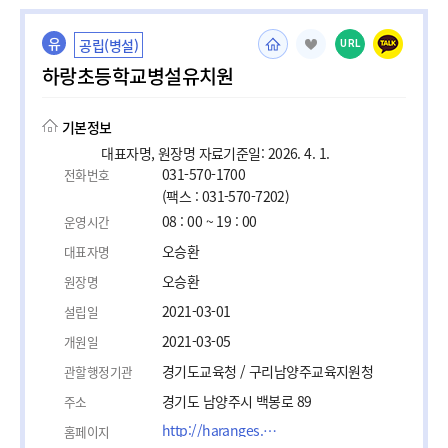
유
공립(병설)
URL
하랑초등학교병설유치원
기본정보
대표자명, 원장명 자료기준일: 2026. 4. 1.
031-570-1700
전화번호
(팩스 : 031-570-7202)
08 : 00 ~ 19 : 00
운영시간
오승환
대표자명
오승환
원장명
2021-03-01
설립일
2021-03-05
개원일
경기도교육청 / 구리남양주교육지원청
관할행정기관
경기도 남양주시 백봉로 89
주소
http://haranges.goegn.kr/main
홈페이지