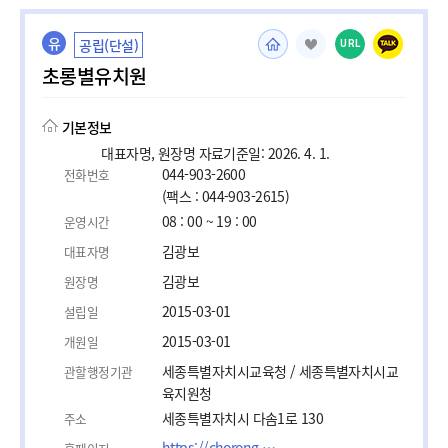
유
공립(단설)
URL
초롱별유치원
기본정보
대표자명, 원장명 자료기준일: 2026. 4. 1.
044-903-2600
전화번호
(팩스 : 044-903-2615)
08 : 00 ~ 19 : 00
운영시간
김광보
대표자명
김광보
원장명
2015-03-01
설립일
2015-03-01
개원일
세종특별자치시교육청 / 세종특별자치시교
관할행정기관
육지원청
세종특별자치시 다솜1로 130
주소
https://chorong.sjedukg.kr