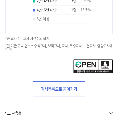
2년~4년 미만
3
명
50
%
4년~6년 미만
1
명
16.7
%
6년 이상
-
-
*총 교사수 = 교사 자격수의 합계
*현 기관 근속 연수 = 수석교사, 보직교사, 교사, 특수교사, 보건교사, 영양교사에
한 함
검색목록으로 돌아가기
시도 교육청