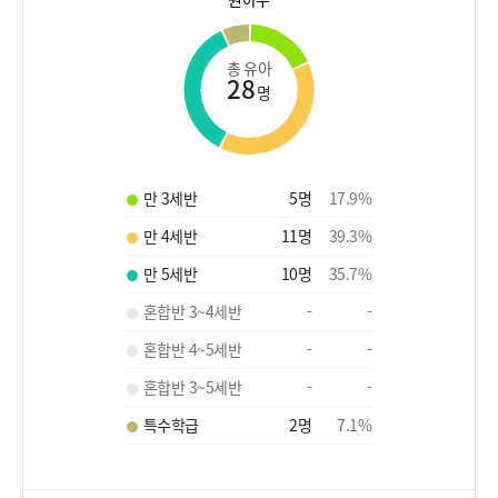
총 유아
28
명
만 3세반
5
명
17.9
%
만 4세반
11
명
39.3
%
만 5세반
10
명
35.7
%
혼합반 3~4세반
-
-
혼합반 4~5세반
-
-
혼합반 3~5세반
-
-
특수학급
2
명
7.1
%