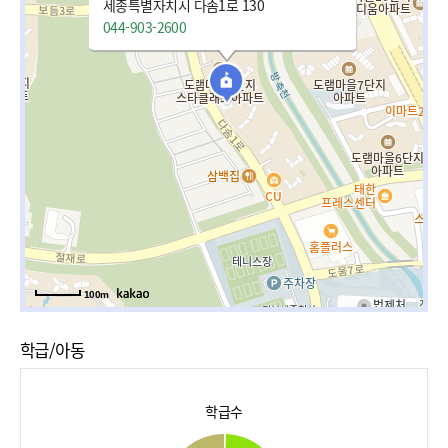
세종특별자치시 다솜1로 130
044-903-2600
100m
학급/아동
학급수