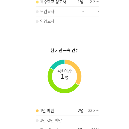
특수학교 정교사
1
명
8.3
%
보건교사
-
-
영양교사
-
-
현 기관 근속 연수
4년 이상
1
명
1년 미만
2
명
33.3
%
1년~2년 미만
-
-