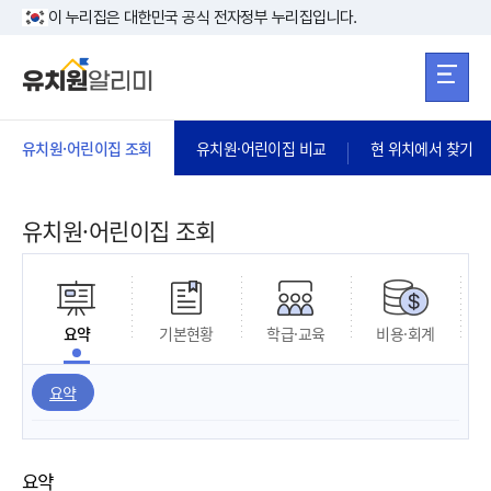
본문 바로가기
주메뉴 바로가
본문 바로가기
이 누리집은 대한민국 공식 전자정부 누리집입니다.
유치원·어린이집 조회
유치원·어린이집 비교
현 위치에서 찾기
유치원·어린이집 조회
요약
기본현황
학급·교육
비용·회계
요약
요약