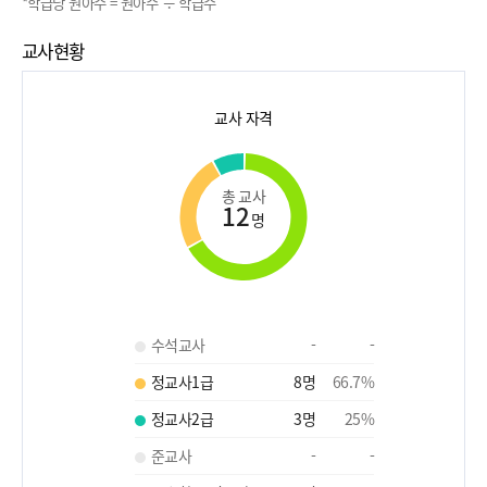
*학급당 원아수 = 원아수 ÷ 학급수
교사현황
교사 자격
총 교사
12
명
수석교사
-
-
정교사1급
8
명
66.7
%
정교사2급
3
명
25
%
준교사
-
-