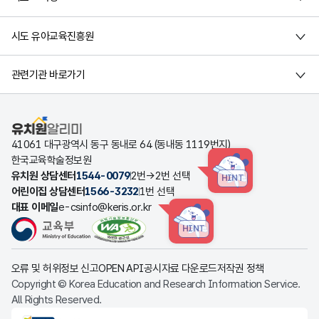
시도 유아교육진흥원
관련기관 바로가기
유치원알리미
41061 대구광역시 동구 동내로 64 (동내동 1119번지)
한국교육학술정보원
유치원 상담센터
1544-0079
2번→2번 선택
HINT
어린이집 상담센터
1566-3232
1번 선택
대표 이메일
e-csinfo@keris.or.kr
HINT
오류 및 허위정보 신고
OPEN API
공시자료 다운로드
저작권 정책
Copyright © Korea Education and Research Information Service.
All Rights Reserved.