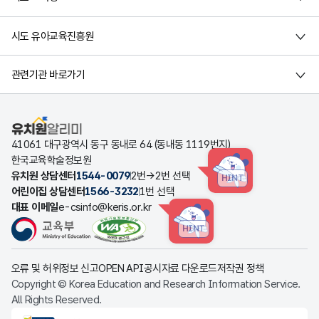
시도 유아교육진흥원
관련기관 바로가기
유치원알리미
41061 대구광역시 동구 동내로 64 (동내동 1119번지)
한국교육학술정보원
유치원 상담센터
1544-0079
2번→2번 선택
HINT
어린이집 상담센터
1566-3232
1번 선택
대표 이메일
e-csinfo@keris.or.kr
HINT
오류 및 허위정보 신고
OPEN API
공시자료 다운로드
저작권 정책
Copyright © Korea Education and Research Information Service.
All Rights Reserved.