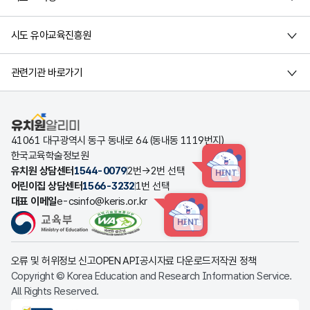
시도 유아교육진흥원
관련기관 바로가기
유치원알리미
41061 대구광역시 동구 동내로 64 (동내동 1119번지)
한국교육학술정보원
유치원 상담센터
1544-0079
2번→2번 선택
HINT
어린이집 상담센터
1566-3232
1번 선택
대표 이메일
e-csinfo@keris.or.kr
HINT
오류 및 허위정보 신고
OPEN API
공시자료 다운로드
저작권 정책
Copyright © Korea Education and Research Information Service.
All Rights Reserved.