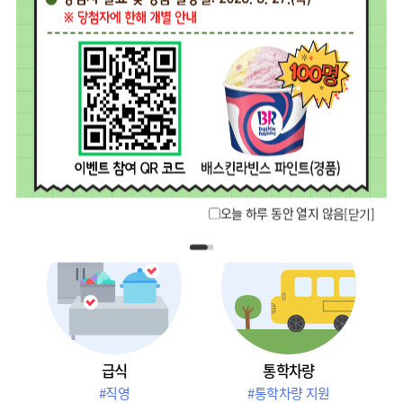
특수학급 지원
원비 부담
#특수학급
#교육과정
#방과후 과정
오늘 하루 동안 열지 않음
[닫기]
급식
통학차량
#직영
#통학차량 지원