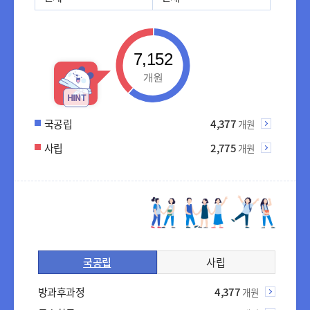
7,152
개원
HINT
국공립
4,377
개원
사립
2,775
개원
국공립
사립
유치원 국공립
방과후과정
4,377
개원