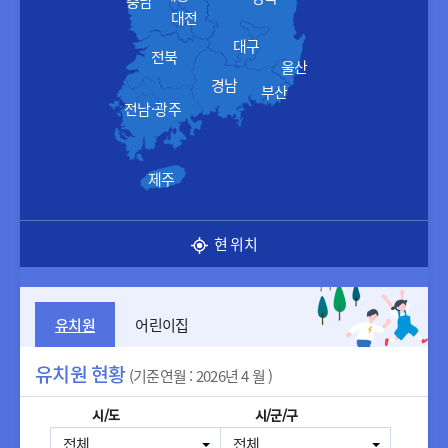
충남
대전
대구
전북
울산
경남
부산
전남·광주
제주
현 위치
유치원
어린이집
유치원 현황
(기준연월 : 2026년 4 월 )
시/도
시/군/구
전체
전체