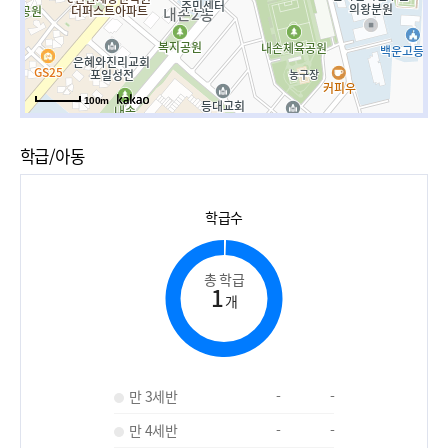
100m
학급/아동
학급수
총 학급
1
개
만 3세반
-
-
만 4세반
-
-