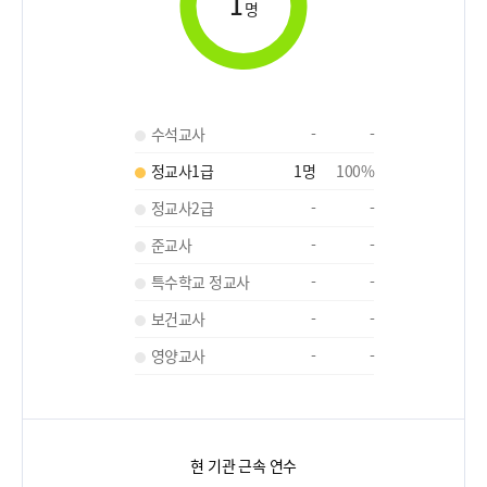
1
명
수석교사
-
-
정교사1급
1
명
100
%
정교사2급
-
-
준교사
-
-
특수학교 정교사
-
-
보건교사
-
-
영양교사
-
-
현 기관 근속 연수