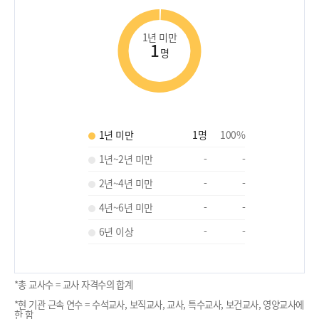
1년 미만
1
명
1년 미만
1
명
100
%
1년~2년 미만
-
-
2년~4년 미만
-
-
4년~6년 미만
-
-
6년 이상
-
-
*총 교사수 = 교사 자격수의 합계
*현 기관 근속 연수 = 수석교사, 보직교사, 교사, 특수교사, 보건교사, 영양교사에
한 함