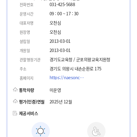
031-425-5688
전화번호
09 : 00 ~ 17 : 30
운영시간
오천심
대표자명
오천심
원장명
2013-03-01
설립일
2013-03-01
개원일
경기도교육청 / 군포의왕교육지원청
관할행정기관
경기도 의왕시 내손순환로 175
주소
https://naesoncho.goegu.kr/
홈페이지
통학차량
미운영
평가(인증)연월
2025년 12월
제공서비스