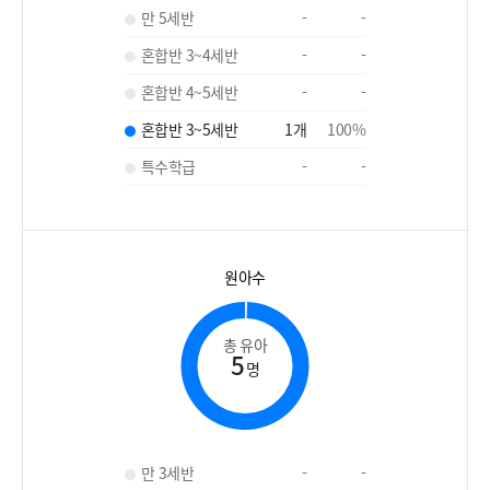
만 5세반
-
-
혼합반 3~4세반
-
-
혼합반 4~5세반
-
-
혼합반 3~5세반
1
개
100
%
특수학급
-
-
원아수
총 유아
5
명
만 3세반
-
-