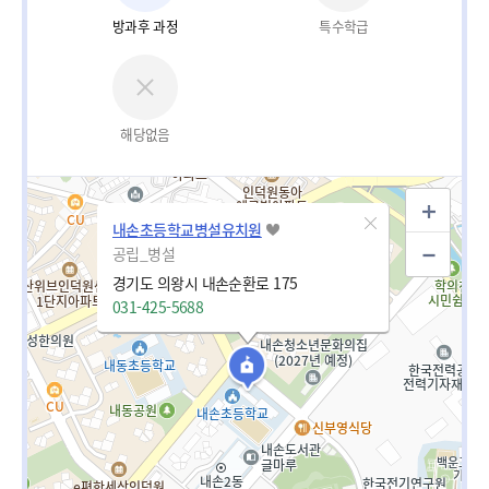
방과후 과정
특수학급
해당없음
내손초등학교병설유치원
공립_병설
경기도 의왕시 내손순환로 175
031-425-5688