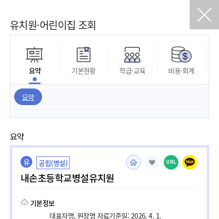
유치원·어린이집 조회
요약
기본현황
학급·교육
비용·회계
요약
요약
유
공립(병설)
URL
내손초등학교병설유치원
기본정보
대표자명, 원장명 자료기준일: 2026. 4. 1.