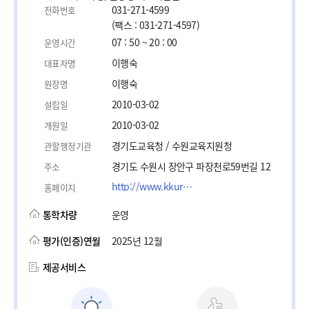
031-271-4599
전화번호
(팩스 : 031-271-4597)
07 : 50 ~ 20 : 00
운영시간
이행숙
대표자명
이행숙
원장명
2010-03-02
설립일
2010-03-02
개원일
경기도교육청 / 수원교육지원청
관할행정기관
경기도 수원시 장안구 파장천로59번길 12
주소
http://www.kkurugikid.kr
홈페이지
통학차량
운영
평가(인증)연월
2025년 12월
제공서비스