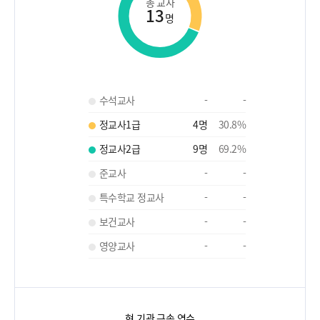
총 교사
13
명
수석교사
-
-
정교사1급
4
명
30.8
%
정교사2급
9
명
69.2
%
준교사
-
-
특수학교 정교사
-
-
보건교사
-
-
영양교사
-
-
현 기관 근속 연수