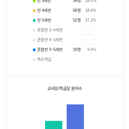
만 3세반
54
명
28.3
%
만 4세반
66
명
34.6
%
만 5세반
52
명
27.2
%
혼합반 3~4세반
-
-
혼합반 4~5세반
-
-
혼합반 3~5세반
19
명
9.9
%
특수학급
-
-
교사당/학급당 원아수