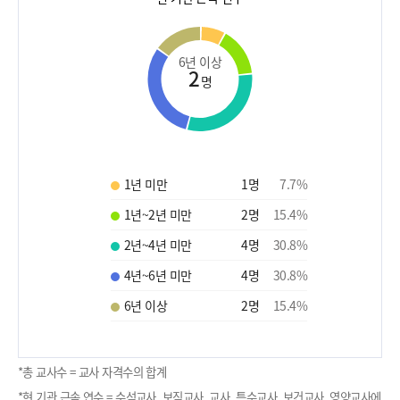
6년 이상
2
명
1년 미만
1
명
7.7
%
1년~2년 미만
2
명
15.4
%
2년~4년 미만
4
명
30.8
%
4년~6년 미만
4
명
30.8
%
6년 이상
2
명
15.4
%
*총 교사수 = 교사 자격수의 합계
*현 기관 근속 연수 = 수석교사, 보직교사, 교사, 특수교사, 보건교사, 영양교사에