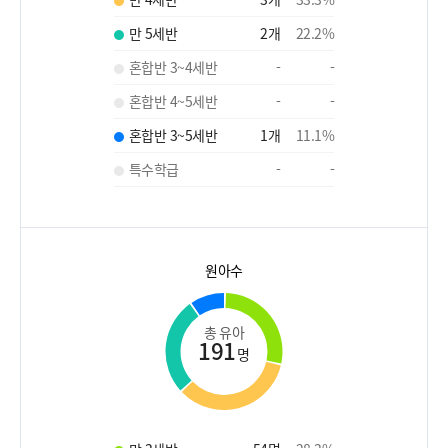
만 5세반
2
개
22.2
%
혼합반 3~4세반
-
-
혼합반 4~5세반
-
-
혼합반 3~5세반
1
개
11.1
%
특수학급
-
-
원아수
총 유아
191
명