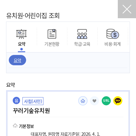
유치원·어린이집 조회
요약
기본현황
학급·교육
비용·회계
요약
요약
유
사립(사인)
URL
꾸러기숲유치원
기본정보
대표자명, 원장명 자료기준일: 2026. 4. 1.