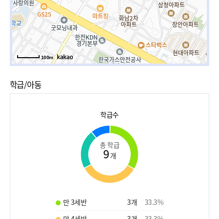
100m
학급/아동
학급수
총 학급
9
개
만 3세반
3
개
33.3
%
만 4세반
3
개
33.3
%