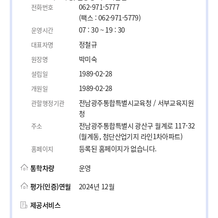
062-971-5777
전화번호
(팩스 : 062-971-5779)
07 : 30 ~ 19 : 30
운영시간
정철규
대표자명
박미숙
원장명
1989-02-28
설립일
1989-02-28
개원일
전남광주통합특별시교육청 / 서부교육지원
관할행정기관
청
전남광주통합특별시 광산구 월계로 117-32
주소
(월계동, 첨단산업기지 라인1차아파트)
등록된 홈페이지가 없습니다.
홈페이지
통학차량
운영
평가(인증)연월
2024년 12월
제공서비스