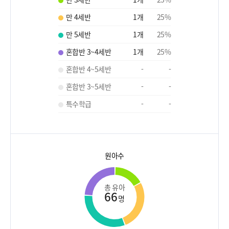
만 4세반
1
개
25
%
만 5세반
1
개
25
%
혼합반 3~4세반
1
개
25
%
혼합반 4~5세반
-
-
혼합반 3~5세반
-
-
특수학급
-
-
원아수
총 유아
66
명