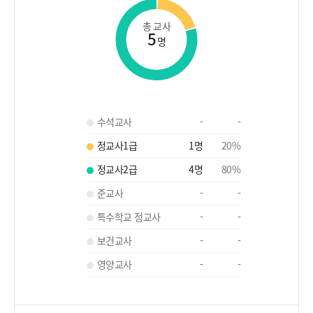
총 교사
5
명
수석교사
-
-
정교사1급
1
명
20
%
정교사2급
4
명
80
%
준교사
-
-
특수학교 정교사
-
-
보건교사
-
-
영양교사
-
-