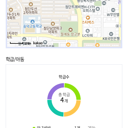
100m
학급/아동
학급수
총 학급
4
개
만 3세반
1
개
25
%