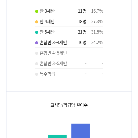
만 3세반
11
명
16.7
%
만 4세반
18
명
27.3
%
만 5세반
21
명
31.8
%
혼합반 3~4세반
16
명
24.2
%
혼합반 4~5세반
-
-
혼합반 3~5세반
-
-
특수학급
-
-
교사당/학급당 원아수