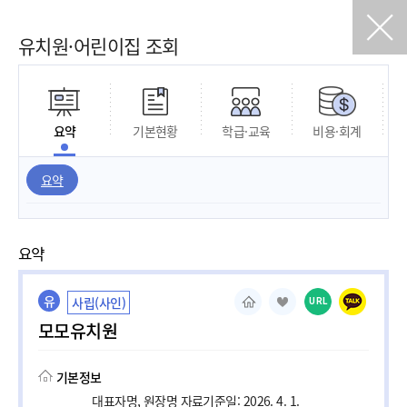
유치원·어린이집 조회
요약
기본현황
학급·교육
비용·회계
요약
요약
유
사립(사인)
URL
모모유치원
기본정보
대표자명, 원장명 자료기준일: 2026. 4. 1.