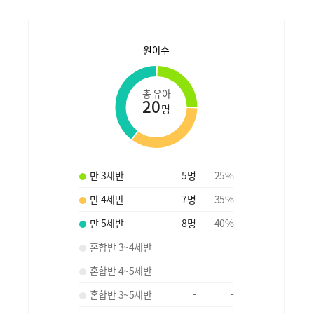
원아수
총 유아
20
명
만 3세반
5
명
25
%
만 4세반
7
명
35
%
만 5세반
8
명
40
%
혼합반 3~4세반
-
-
혼합반 4~5세반
-
-
혼합반 3~5세반
-
-