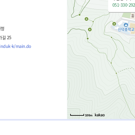
051-330-29
원청
길 25
sinduk-k/main.do
100m