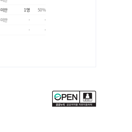
 미만
1
명
50
%
 미만
-
-
-
-