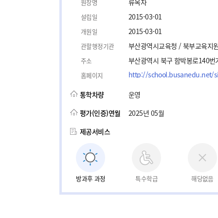
류옥자
원장명
2015-03-01
설립일
2015-03-01
개원일
부산광역시교육청 / 북부교육지
관할행정기관
부산광역시 북구 함박봉로140번가
주소
http://school.busanedu.net/
홈페이지
통학차량
운영
평가(인증)연월
2025년 05월
제공서비스
방과후 과정
특수학급
해당없음