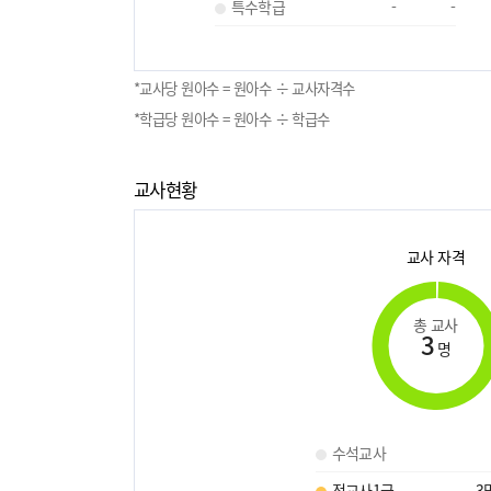
특수학급
-
-
*교사당 원아수 = 원아수 ÷ 교사자격수
*학급당 원아수 = 원아수 ÷ 학급수
교사현황
교사 자격
총 교사
3
명
수석교사
정교사1급
3