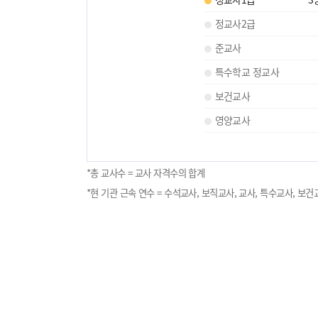
정교사2급
준교사
특수학교 정교사
보건교사
영양교사
*총 교사수 = 교사 자격수의 합계
*현 기관 근속 연수 = 수석교사, 보직교사, 교사, 특수교사, 보건