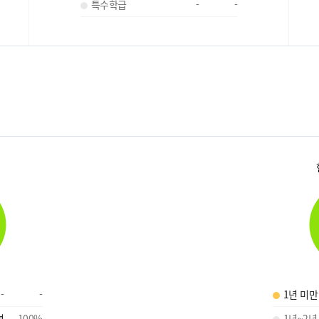
특수학급
-
-
-
-
1년 미만
명
100
%
1년~2년