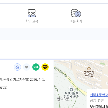
학급·교육
비용·회계
URL
 원장명 자료기준일: 2026. 4. 1.
5755)
신덕초등학교
공립_병설
부산광역시 북