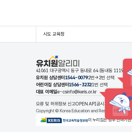
시도 교육청
유치원알리미
41061 대구광역시 동구 동내로 64 (동내동 1119
유치원 상담센터
1544-0079
2번→2번 선택
어린이집 상담센터
1566-3232
1번 선택
대표 이메일
e-csinfo@keris.or.kr
오류 및 허위정보 신고
OPEN API
공시자료 다운로드
HINT
Copyright © Korea Education and Research Informat
KERIS한국교육학술정보원
이 누리집은 정부 산하기관