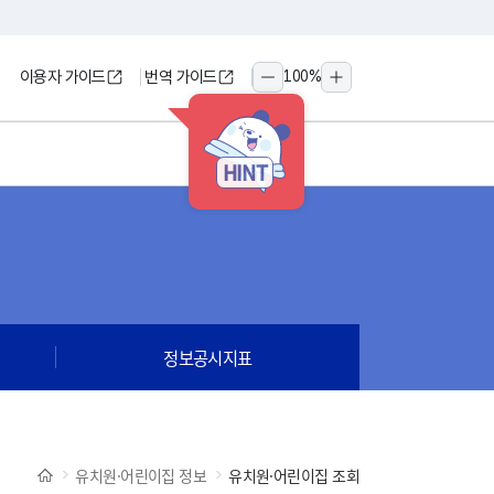
이용자 가이드
번역 가이드
100
%
축소
확대
HINT
정보공시지표
유치원·어린이집 정보
유치원·어린이집 조회