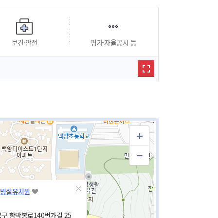
보건·안전
평가·자율공시 등
병설유치원
구 함박봉로140번가길 25