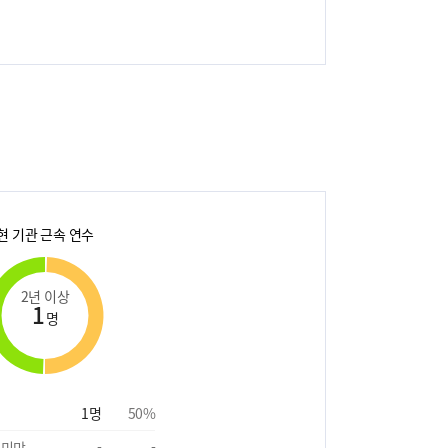
현 기관 근속 연수
2년 이상
1
명
1
명
50
%
 미만
-
-