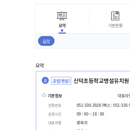
요약
기본현황
요약
요약
신덕초등학교병설유치원
유
공립(병설)
기본정보
대표자명,
051-330-2928
(팩스 : 051-335-
전화번호
09 : 00 ~ 18 : 00
운영시간
류옥자
대표자명