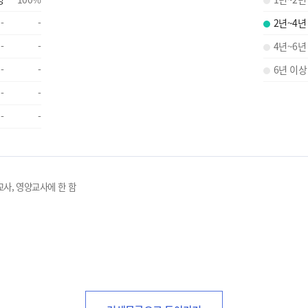
-
-
2년~4년
-
-
4년~6년
-
-
6년 이상
-
-
-
-
교사, 영양교사에 한 함