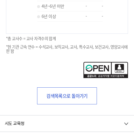
4년~6년 미만
-
-
6년 이상
-
-
*총 교사수 = 교사 자격수의 합계
*현 기관 근속 연수 = 수석교사, 보직교사, 교사, 특수교사, 보건교사, 영양교사에
한 함
검색목록으로 돌아가기
시도 교육청