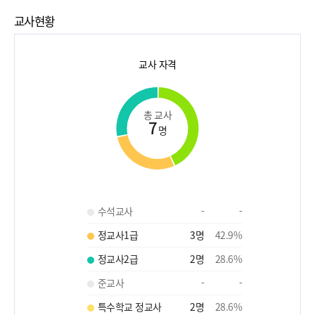
교사현황
교사 자격
총 교사
7
명
수석교사
-
-
정교사1급
3
명
42.9
%
정교사2급
2
명
28.6
%
준교사
-
-
특수학교 정교사
2
명
28.6
%