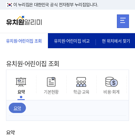
본문 바로가기
주메뉴 바로가
본문 바로가기
이 누리집은 대한민국 공식 전자정부 누리집입니다.
유치원·어린이집 조회
유치원·어린이집 비교
현 위치에서 찾기
유치원·어린이집 조회
요약
기본현황
학급·교육
비용·회계
요약
요약