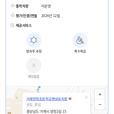
통학차량
미운영
평가(인증)연월
2024년 12월
제공서비스
방과후 과정
특수학급
해당없음
거제양정초등학교병설유치원
공립_병설
경상남도 거제시 양정2길 15