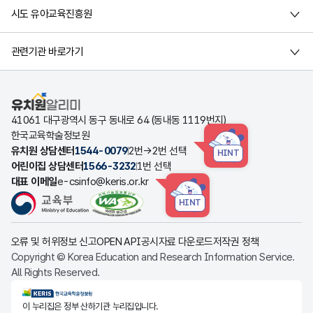
시도 유아교육진흥원
관련기관 바로가기
유치원알리미
41061 대구광역시 동구 동내로 64 (동내동 1119번지)
한국교육학술정보원
유치원 상담센터
1544-0079
2번→2번 선택
HINT
어린이집 상담센터
1566-3232
1번 선택
대표 이메일
e-csinfo@keris.or.kr
HINT
오류 및 허위정보 신고
OPEN API
공시자료 다운로드
저작권 정책
Copyright © Korea Education and Research Information Service.
All Rights Reserved.
KERIS한국교육학술정보원
이 누리집은 정부 산하기관 누리집입니다.