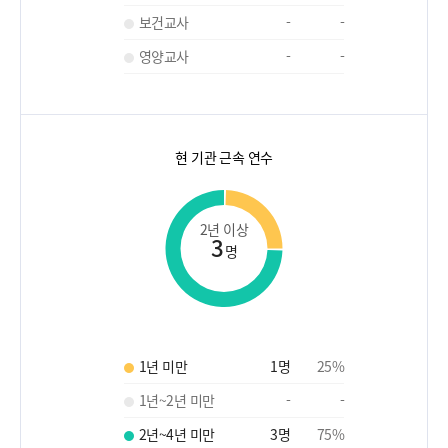
보건교사
-
-
영양교사
-
-
현 기관 근속 연수
2년 이상
3
명
1년 미만
1
명
25
%
1년~2년 미만
-
-
2년~4년 미만
3
명
75
%