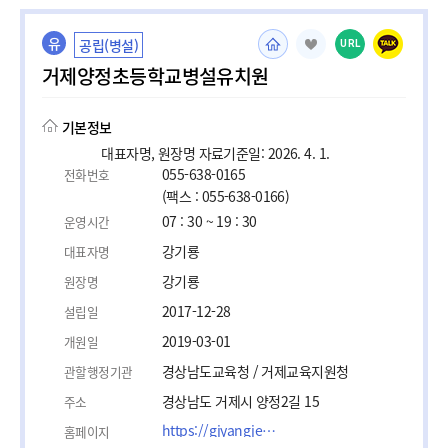
유
공립(병설)
URL
거제양정초등학교병설유치원
기본정보
대표자명, 원장명 자료기준일: 2026. 4. 1.
055-638-0165
전화번호
(팩스 : 055-638-0166)
07 : 30 ~ 19 : 30
운영시간
강기룡
대표자명
강기룡
원장명
2017-12-28
설립일
2019-03-01
개원일
경상남도교육청 / 거제교육지원청
관할행정기관
경상남도 거제시 양정2길 15
주소
https://gjyangjeong-p.gne.go.kr/gjyangjeong-p/main.do
홈페이지