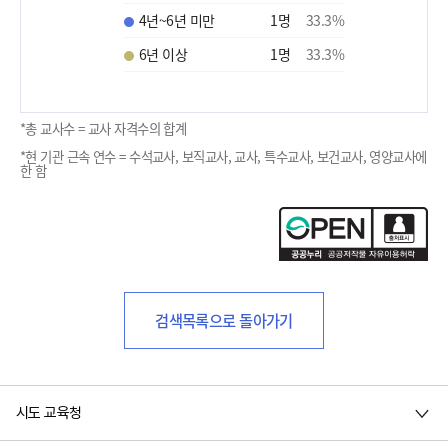
4년~6년 미만
1
명
33.3
%
6년 이상
1
명
33.3
%
*총 교사수 = 교사 자격수의 합계
*현 기관 근속 연수 = 수석교사, 보직교사, 교사, 특수교사, 보건교사, 영양교사에
한 함
검색목록으로 돌아가기
시도 교육청