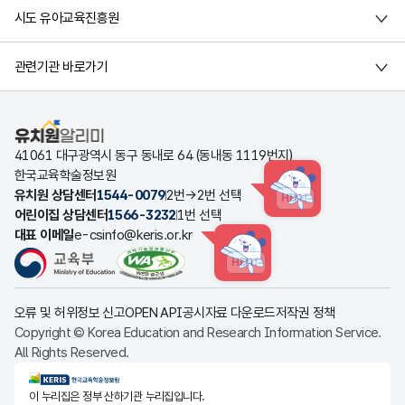
시도 유아교육진흥원
관련기관 바로가기
유치원알리미
41061 대구광역시 동구 동내로 64 (동내동 1119번지)
한국교육학술정보원
유치원 상담센터
1544-0079
2번→2번 선택
HINT
어린이집 상담센터
1566-3232
1번 선택
대표 이메일
e-csinfo@keris.or.kr
HINT
오류 및 허위정보 신고
OPEN API
공시자료 다운로드
저작권 정책
Copyright © Korea Education and Research Information Service.
All Rights Reserved.
KERIS한국교육학술정보원
이 누리집은 정부 산하기관 누리집입니다.