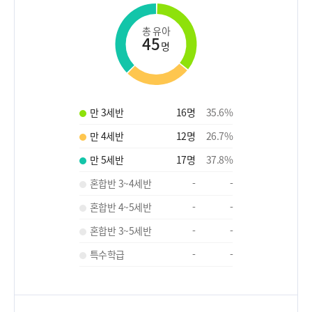
총 유아
45
명
만 3세반
16
명
35.6
%
만 4세반
12
명
26.7
%
만 5세반
17
명
37.8
%
혼합반 3~4세반
-
-
혼합반 4~5세반
-
-
혼합반 3~5세반
-
-
특수학급
-
-