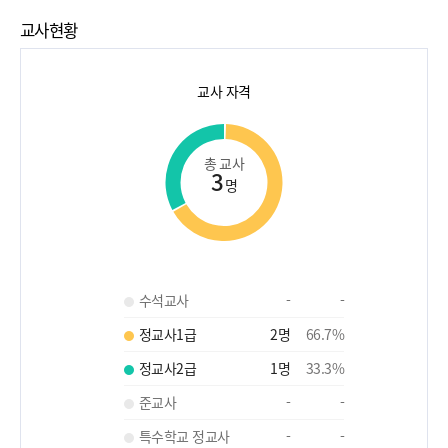
교사현황
교사 자격
총 교사
3
명
수석교사
-
-
정교사1급
2
명
66.7
%
정교사2급
1
명
33.3
%
준교사
-
-
특수학교 정교사
-
-