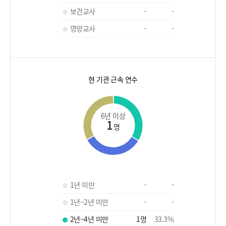
보건교사
-
-
영양교사
-
-
현 기관 근속 연수
6년 이상
1
명
1년 미만
-
-
1년~2년 미만
-
-
2년~4년 미만
1
명
33.3
%