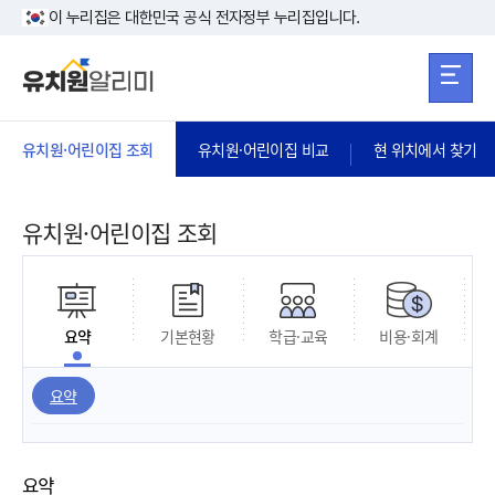
본문 바로가기
주메뉴 바로가
본문 바로가기
이 누리집은 대한민국 공식 전자정부 누리집입니다.
유치원·어린이집 조회
유치원·어린이집 비교
현 위치에서 찾기
유치원·어린이집 조회
요약
기본현황
학급·교육
비용·회계
요약
요약