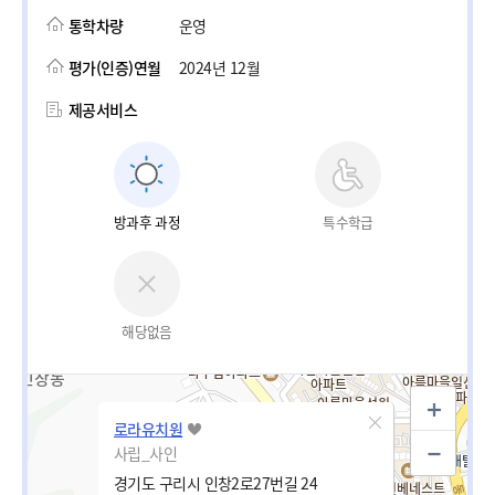
통학차량
운영
평가(인증)연월
2024년 12월
제공서비스
방과후 과정
특수학급
해당없음
로라유치원
사립_사인
경기도 구리시 인창2로27번길 24