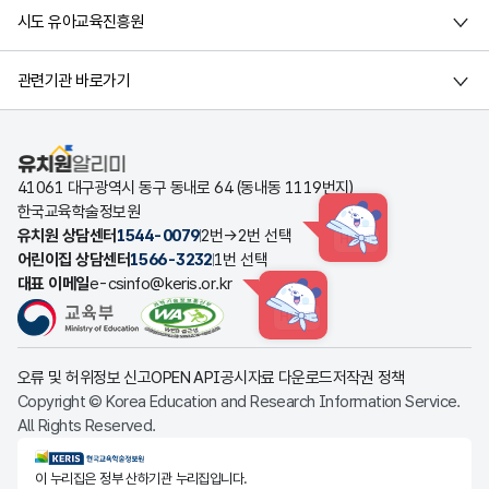
시도 유아교육진흥원
관련기관 바로가기
유치원알리미
41061 대구광역시 동구 동내로 64 (동내동 1119번지)
한국교육학술정보원
유치원 상담센터
1544-0079
2번→2번 선택
HINT
어린이집 상담센터
1566-3232
1번 선택
대표 이메일
e-csinfo@keris.or.kr
HINT
오류 및 허위정보 신고
OPEN API
공시자료 다운로드
저작권 정책
Copyright © Korea Education and Research Information Service.
All Rights Reserved.
KERIS한국교육학술정보원
이 누리집은 정부 산하기관 누리집입니다.