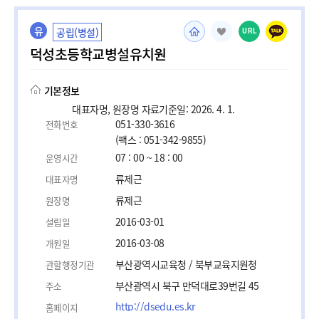
유
공립(병설)
URL
덕성초등학교병설유치원
기본정보
대표자명, 원장명 자료기준일: 2026. 4. 1.
051-330-3616
전화번호
(팩스 : 051-342-9855)
07 : 00 ~ 18 : 00
운영시간
류제근
대표자명
류제근
원장명
2016-03-01
설립일
2016-03-08
개원일
부산광역시교육청 / 북부교육지원청
관할행정기관
부산광역시 북구 만덕대로39번길 45
주소
http://dsedu.es.kr
홈페이지