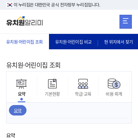
본문 바로가기
주메뉴 바로가
본문 바로가기
이 누리집은 대한민국 공식 전자정부 누리집입니다.
유치원·어린이집 조회
유치원·어린이집 비교
현 위치에서 찾기
유치원·어린이집 조회
요약
기본현황
학급·교육
비용·회계
요약
요약