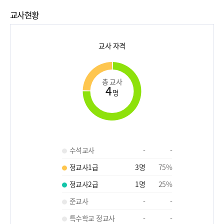
교사현황
교사 자격
총 교사
4
명
수석교사
-
-
정교사1급
3
명
75
%
정교사2급
1
명
25
%
준교사
-
-
특수학교 정교사
-
-