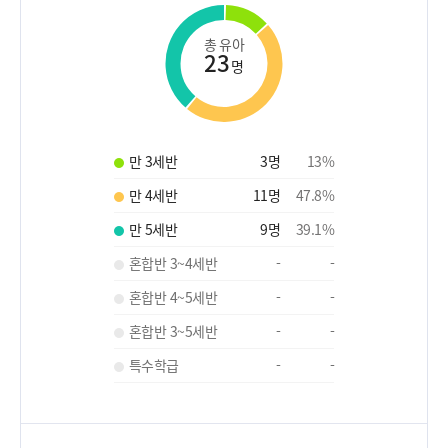
총 유아
23
명
만 3세반
3
명
13
%
만 4세반
11
명
47.8
%
만 5세반
9
명
39.1
%
혼합반 3~4세반
-
-
혼합반 4~5세반
-
-
혼합반 3~5세반
-
-
특수학급
-
-