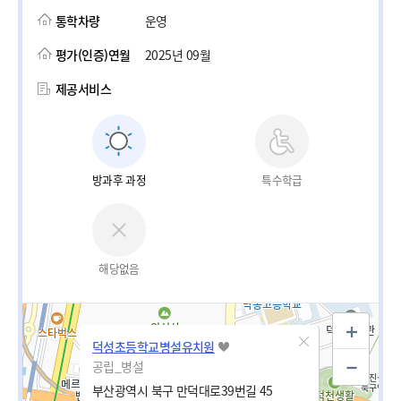
통학차량
운영
평가(인증)연월
2025년 09월
제공서비스
방과후 과정
특수학급
해당없음
덕성초등학교병설유치원
공립_병설
부산광역시 북구 만덕대로39번길 45