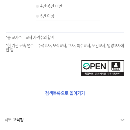
4년~6년 미만
-
-
6년 이상
-
-
*총 교사수 = 교사 자격수의 합계
*현 기관 근속 연수 = 수석교사, 보직교사, 교사, 특수교사, 보건교사, 영양교사에
한 함
검색목록으로 돌아가기
시도 교육청