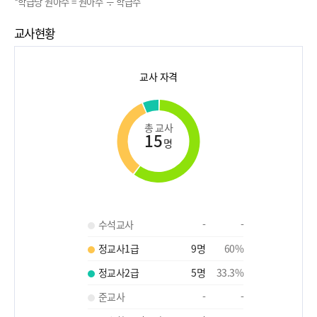
*학급당 원아수 = 원아수 ÷ 학급수
교사현황
교사 자격
총 교사
15
명
수석교사
-
-
정교사1급
9
명
60
%
정교사2급
5
명
33.3
%
준교사
-
-