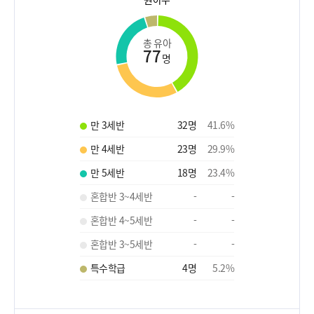
총 유아
77
명
만 3세반
32
명
41.6
%
만 4세반
23
명
29.9
%
만 5세반
18
명
23.4
%
혼합반 3~4세반
-
-
혼합반 4~5세반
-
-
혼합반 3~5세반
-
-
특수학급
4
명
5.2
%