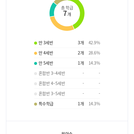
총 학급
7
개
만 3세반
3
개
42.9
%
만 4세반
2
개
28.6
%
만 5세반
1
개
14.3
%
혼합반 3~4세반
-
-
혼합반 4~5세반
-
-
혼합반 3~5세반
-
-
특수학급
1
개
14.3
%
원아수