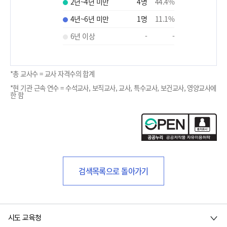
2년~4년 미만
4
명
44.4
%
4년~6년 미만
1
명
11.1
%
6년 이상
-
-
*총 교사수 = 교사 자격수의 합계
*현 기관 근속 연수 = 수석교사, 보직교사, 교사, 특수교사, 보건교사, 영양교사에
한 함
검색목록으로 돌아가기
시도 교육청