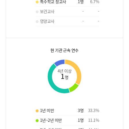
특수학교 정교사
1
명
6.7
%
보건교사
-
-
영양교사
-
-
현 기관 근속 연수
4년 이상
1
명
1년 미만
3
명
33.3
%
1년~2년 미만
1
명
11.1
%