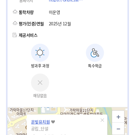
홈페이지
통학차량
미운영
평가(인증)연월
2025년 12월
제공서비스
방과후 과정
특수학급
해당없음
온빛유치원
공립_단설