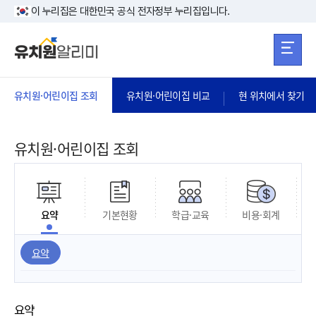
본문 바로가기
주메뉴 바로가
본문 바로가기
이 누리집은 대한민국 공식 전자정부 누리집입니다.
유치원·어린이집 조회
유치원·어린이집 비교
현 위치에서 찾기
유치원·어린이집 조회
요약
기본현황
학급·교육
비용·회계
요약
요약