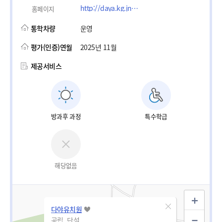
http://daya.kg.jne.kr
홈페이지
통학차량
운영
평가(인증)연월
2025년 11월
제공서비스
방과후 과정
특수학급
해당없음
다야유치원
공립_단설