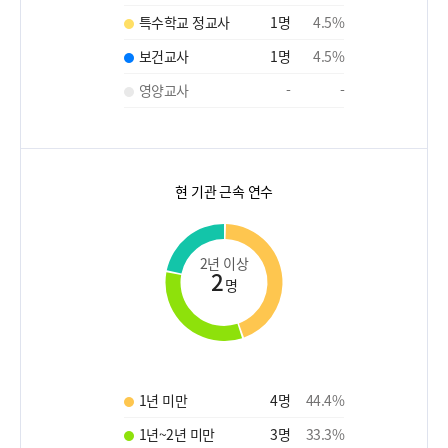
특수학교 정교사
1
명
4.5
%
보건교사
1
명
4.5
%
영양교사
-
-
현 기관 근속 연수
2년 이상
2
명
1년 미만
4
명
44.4
%
1년~2년 미만
3
명
33.3
%