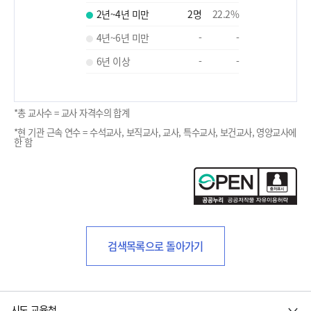
2년~4년 미만
2
명
22.2
%
4년~6년 미만
-
-
6년 이상
-
-
*총 교사수 = 교사 자격수의 합계
*현 기관 근속 연수 = 수석교사, 보직교사, 교사, 특수교사, 보건교사, 영양교사에
한 함
검색목록으로 돌아가기
시도 교육청