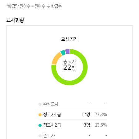
*학급당 원아수 = 원아수 ÷ 학급수
교사현황
교사 자격
총 교사
22
명
수석교사
-
-
정교사1급
17
명
77.3
%
정교사2급
3
명
13.6
%
준교사
-
-