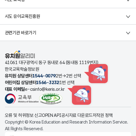
시도 유아교육진흥원
관련기관 바로가기
유치원알리미
41061 대구광역시 동구 동내로 64 (동내동 1119번지)
한국교육학술정보원
유치원 상담센터
1544-0079
2번→2번 선택
HINT
어린이집 상담센터
1566-3232
1번 선택
대표 이메일
e-csinfo@keris.or.kr
HINT
오류 및 허위정보 신고
OPEN API
공시자료 다운로드
저작권 정책
Copyright © Korea Education and Research Information Service.
All Rights Reserved.