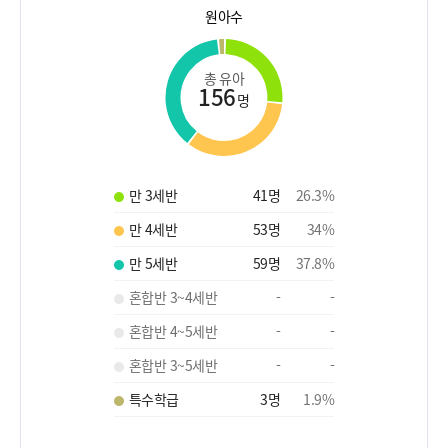
원아수
총 유아
156
명
만 3세반
41
명
26.3
%
만 4세반
53
명
34
%
만 5세반
59
명
37.8
%
혼합반 3~4세반
-
-
혼합반 4~5세반
-
-
혼합반 3~5세반
-
-
특수학급
3
명
1.9
%