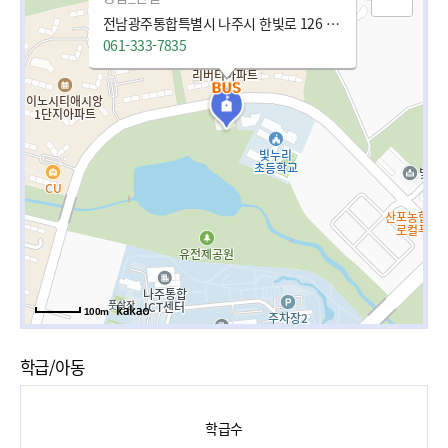
전남광주통합특별시 나주시 한빛로 126 (빛가람동)
061-333-7835
100m
학급/아동
학급수