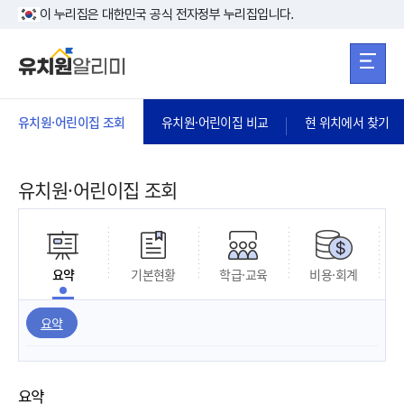
본문 바로가기
주메뉴 바로가
본문 바로가기
이 누리집은 대한민국 공식 전자정부 누리집입니다.
유치원·어린이집 조회
유치원·어린이집 비교
현 위치에서 찾기
유치원·어린이집 조회
요약
기본현황
학급·교육
비용·회계
요약
요약