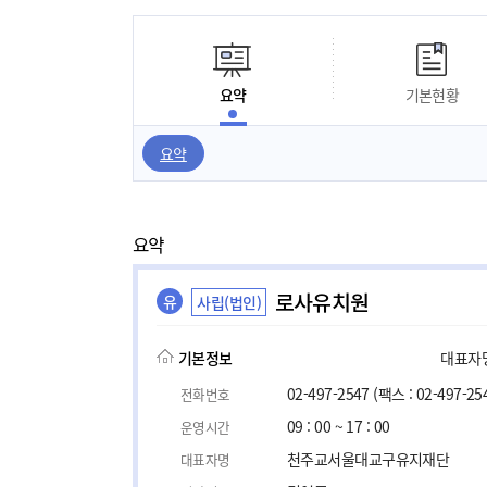
요약
기본현황
요약
요약
로사유치원
유
사립(법인)
기본정보
대표자명,
02-497-2547
(팩스 : 02-497-25
전화번호
09 : 00 ~ 17 : 00
운영시간
천주교서울대교구유지재단
대표자명