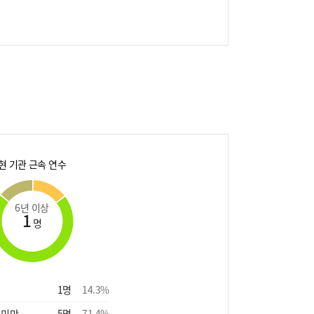
현 기관 근속 연수
6년 이상
1
명
1
명
14.3
%
 미만
5
명
71.4
%