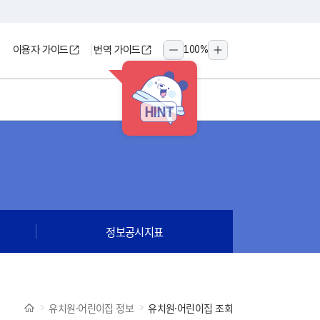
이용자 가이드
번역 가이드
100
%
축소
확대
HINT
정보공시지표
유치원·어린이집 정보
유치원·어린이집 조회