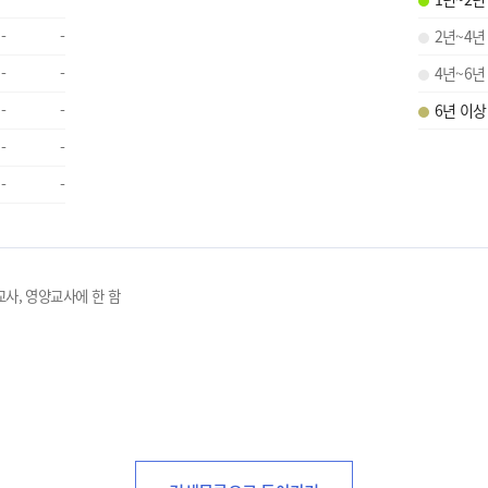
-
-
2년~4년
-
-
4년~6년
-
-
6년 이상
-
-
-
-
교사, 영양교사에 한 함