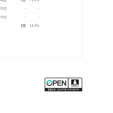
 미만
-
-
 미만
-
-
1
명
14.3
%