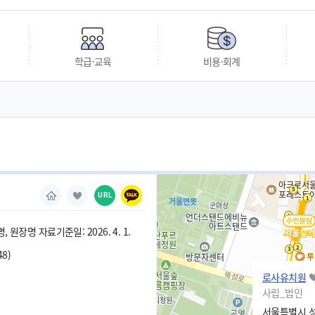
학급·교육
비용·회계
URL
 원장명 자료기준일: 2026. 4. 1.
48)
로사유치원
사립_법인
서울특별시 성