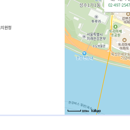
02-497-254
육지원청
100m