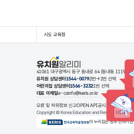
시도 교육청
유치원알리미
41061 대구광역시 동구 동내로 64 (동내동 1119
유치원 상담센터
1544-0079
2번→2번 선택
어린이집 상담센터
1566-3232
1번 선택
대표 이메일
e-csinfo@keris.or.kr
오류 및 허위정보 신고
OPEN API
공시자료 다운로드
HINT
Copyright © Korea Education and Research Informat
KERIS한국교육학술정보원
이 누리집은 정부 산하기관