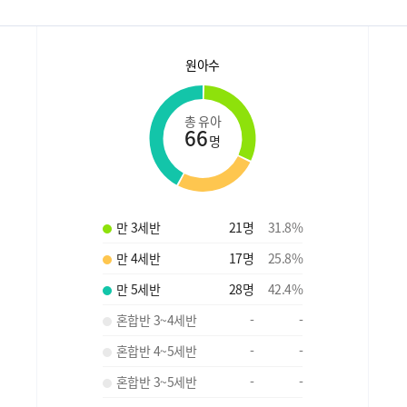
원아수
총 유아
66
명
만 3세반
21
명
31.8
%
만 4세반
17
명
25.8
%
만 5세반
28
명
42.4
%
혼합반 3~4세반
-
-
혼합반 4~5세반
-
-
혼합반 3~5세반
-
-