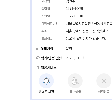
김연주
원장명
1971-10-29
설립일
1972-03-10
개원일
서울특별시교육청 / 성동광진교
관할행정기관
서울특별시 성동구 성덕정길 23
주소
등록된 홈페이지가 없습니다.
홈페이지
통학차량
운영
평가(인증)연월
2025년 11월
제공서비스
방과후 과정
특수학급
해당없음