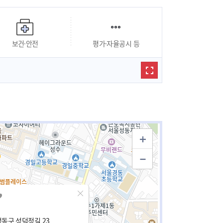
보건·안전
평가·자율공시 등
동구 성덕정길 23