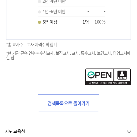
2년~4년 미만
-
-
4년~6년 미만
-
-
6년 이상
1
명
100
%
*총 교사수 = 교사 자격수의 합계
*현 기관 근속 연수 = 수석교사, 보직교사, 교사, 특수교사, 보건교사, 영양교사에
한 함
검색목록으로 돌아가기
시도 교육청