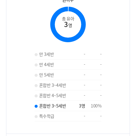
총 유아
3
명
만 3세반
-
-
만 4세반
-
-
만 5세반
-
-
혼합반 3~4세반
-
-
혼합반 4~5세반
-
-
혼합반 3~5세반
3
명
100
%
특수학급
-
-