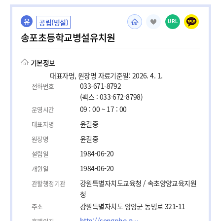
유
공립(병설)
URL
송포초등학교병설유치원
기본정보
대표자명, 원장명 자료기준일: 2026. 4. 1.
033-671-8792
전화번호
(팩스 : 033-672-8798)
09 : 00 ~ 17 : 00
운영시간
윤길중
대표자명
윤길중
원장명
1984-06-20
설립일
1984-06-20
개원일
강원특별자치도교육청 / 속초양양교육지원
관할행정기관
청
강원특별자치도 양양군 동명로 321-11
주소
http://songpho.gwe.es.kr