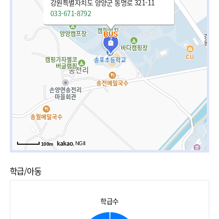
강원특별자치도 양양군 동명로 321-11
033-671-8792
, NGII
100m
학급/아동
학급수