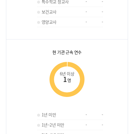
특수학교 정교사
-
-
보건교사
-
-
영양교사
-
-
현 기관 근속 연수
6년 이상
1
명
1년 미만
-
-
1년~2년 미만
-
-