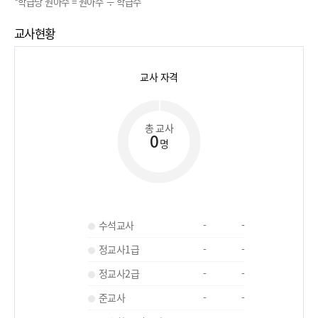
*학급당 원아수 = 원아수 ÷ 학급수
교사현황
교사 자격
총 교사
0
명
수석교사
-
-
정교사1급
-
-
정교사2급
-
-
준교사
-
-