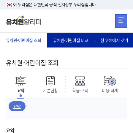
본문 바로가기
주메뉴 바로가
본문 바로가기
이 누리집은 대한민국 공식 전자정부 누리집입니다.
유치원·어린이집 조회
유치원·어린이집 비교
현 위치에서 찾기
유치원·어린이집 조회
요약
기본현황
학급·교육
비용·회계
요약
요약