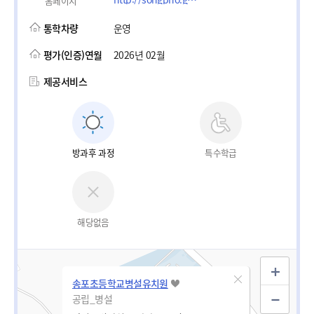
홈페이지
통학차량
운영
평가(인증)연월
2026년 02월
제공서비스
방과후 과정
특수학급
해당없음
송포초등학교병설유치원
공립_병설