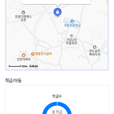
100m
학급/아동
학급수
총 학급