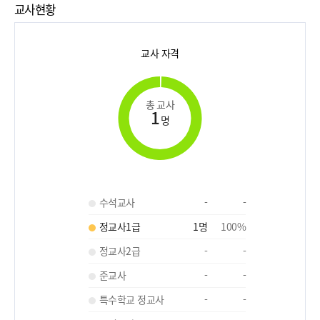
교사현황
교사 자격
총 교사
1
명
수석교사
-
-
정교사1급
1
명
100
%
정교사2급
-
-
준교사
-
-
특수학교 정교사
-
-