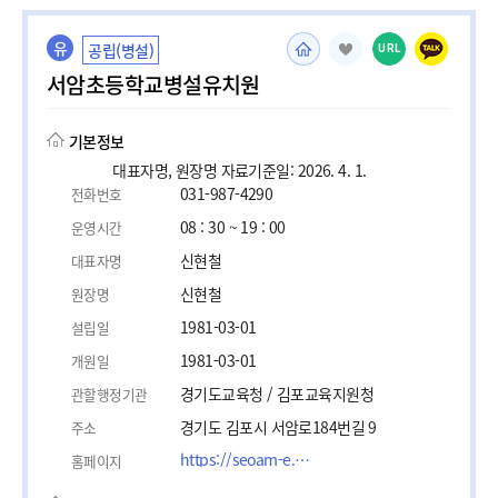
유
공립(병설)
URL
서암초등학교병설유치원
기본정보
대표자명, 원장명 자료기준일: 2026. 4. 1.
031-987-4290
전화번호
08 : 30 ~ 19 : 00
운영시간
신현철
대표자명
신현철
원장명
1981-03-01
설립일
1981-03-01
개원일
경기도교육청 / 김포교육지원청
관할행정기관
경기도 김포시 서암로184번길 9
주소
https://seoam-e.gpoe.kr
홈페이지