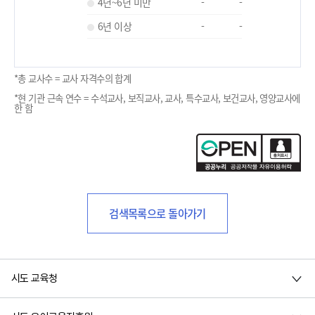
4년~6년 미만
-
-
6년 이상
-
-
*총 교사수 = 교사 자격수의 합계
*현 기관 근속 연수 = 수석교사, 보직교사, 교사, 특수교사, 보건교사, 영양교사에
한 함
검색목록으로 돌아가기
시도 교육청