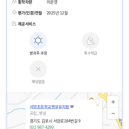
통학차량
미운영
평가(인증)연월
2025년 12월
제공서비스
방과후 과정
특수학급
해당없음
서암초등학교병설유치원
공립_병설
경기도 김포시 서암로184번길 9
031-987-4290