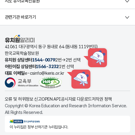
시도 유아교육진흥원
관련기관 바로가기
유치원알리미
41061 대구광역시 동구 동내로 64 (동내동 1119번지)
한국교육학술정보원
유치원 상담센터
1544-0079
2번→2번 선택
HINT
어린이집 상담센터
1566-3232
1번 선택
대표 이메일
e-csinfo@keris.or.kr
HINT
오류 및 허위정보 신고
OPEN API
공시자료 다운로드
저작권 정책
Copyright © Korea Education and Research Information Service.
All Rights Reserved.
KERIS한국교육학술정보원
이 누리집은 정부 산하기관 누리집입니다.