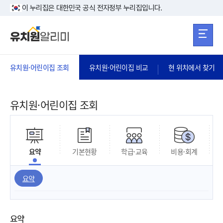
본문 바로가기
주메뉴 바로가
본문 바로가기
이 누리집은 대한민국 공식 전자정부 누리집입니다.
유치원·어린이집 조회
유치원·어린이집 비교
현 위치에서 찾기
유치원·어린이집 조회
요약
기본현황
학급·교육
비용·회계
요약
요약