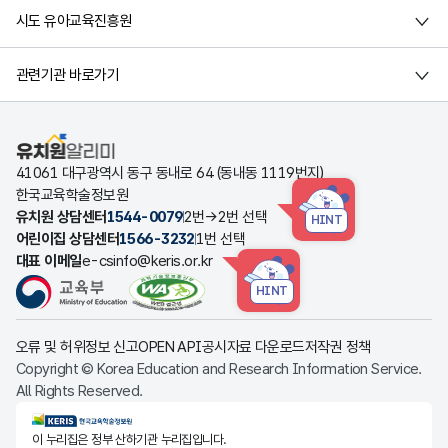
시도 유아교육진흥원
관련기관 바로가기
유치원알리미
41061 대구광역시 동구 동내로 64 (동내동 1119번지)
한국교육학술정보원
유치원 상담센터
1544-0079
2번→2번 선택
HINT
어린이집 상담센터
1566-3232
1번 선택
대표 이메일
e-csinfo@keris.or.kr
HINT
오류 및 허위정보 신고
OPEN API
공시자료 다운로드
저작권 정책
Copyright © Korea Education and Research Information Service.
All Rights Reserved.
KERIS한국교육학술정보원
이 누리집은 정부 산하기관 누리집입니다.