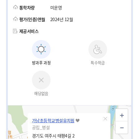
통학차량
미운영
평가(인증)연월
2024년 12월
제공서비스
방과후 과정
특수학급
해당없음
가남초등학교병설유치원
공립_병설
경기도 여주시 태평4길 2