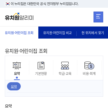
본문 바로가기
주메뉴 바로가
본문 바로가기
이 누리집은 대한민국 공식 전자정부 누리집입니다.
유치원·어린이집 조회
유치원·어린이집 비교
현 위치에서 찾기
유치원·어린이집 조회
요약
기본현황
학급·교육
비용·회계
요약
요약