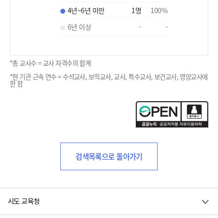
4년~6년 미만
1
명
100
%
6년 이상
-
-
*총 교사수 = 교사 자격수의 합계
*현 기관 근속 연수 = 수석교사, 보직교사, 교사, 특수교사, 보건교사, 영양교사에
한 함
검색목록으로 돌아가기
시도 교육청