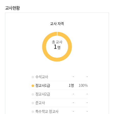
교사현황
교사 자격
총 교사
1
명
수석교사
-
-
정교사1급
1
명
100
%
정교사2급
-
-
준교사
-
-
특수학교 정교사
-
-