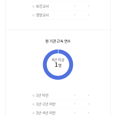
보건교사
-
-
영양교사
-
-
현 기관 근속 연수
4년 이상
1
명
1년 미만
-
-
1년~2년 미만
-
-
2년~4년 미만
-
-