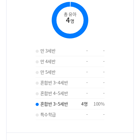
총 유아
4
명
만 3세반
-
-
만 4세반
-
-
만 5세반
-
-
혼합반 3~4세반
-
-
혼합반 4~5세반
-
-
혼합반 3~5세반
4
명
100
%
특수학급
-
-