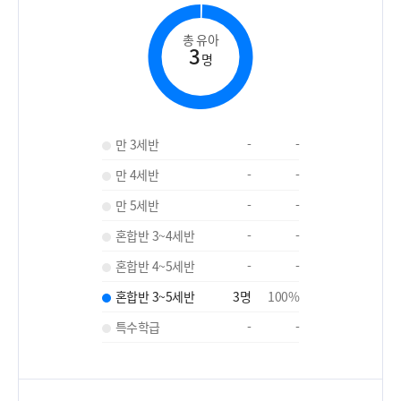
총 유아
3
명
만 3세반
-
-
만 4세반
-
-
만 5세반
-
-
혼합반 3~4세반
-
-
혼합반 4~5세반
-
-
혼합반 3~5세반
3
명
100
%
특수학급
-
-