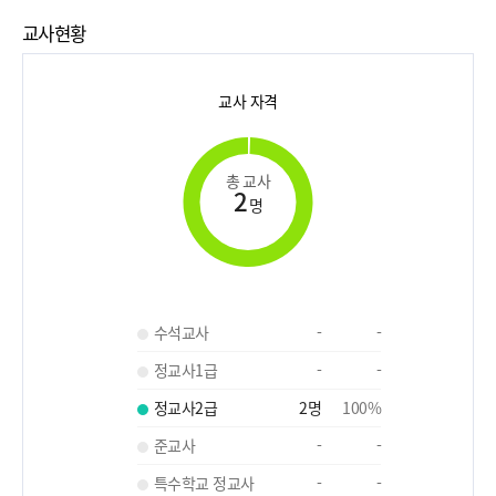
교사현황
교사 자격
총 교사
2
명
수석교사
-
-
정교사1급
-
-
정교사2급
2
명
100
%
준교사
-
-
특수학교 정교사
-
-