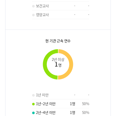
보건교사
-
-
영양교사
-
-
현 기관 근속 연수
2년 이상
1
명
1년 미만
-
-
1년~2년 미만
1
명
50
%
2년~4년 미만
1
명
50
%