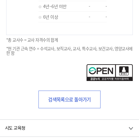
4년~6년 미만
-
-
6년 이상
-
-
*총 교사수 = 교사 자격수의 합계
*현 기관 근속 연수 = 수석교사, 보직교사, 교사, 특수교사, 보건교사, 영양교사에
한 함
검색목록으로 돌아가기
시도 교육청