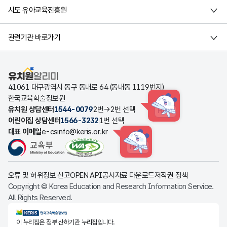
시도 유아교육진흥원
관련기관 바로가기
유치원알리미
41061 대구광역시 동구 동내로 64 (동내동 1119번지)
한국교육학술정보원
유치원 상담센터
1544-0079
2번→2번 선택
HINT
어린이집 상담센터
1566-3232
1번 선택
대표 이메일
e-csinfo@keris.or.kr
HINT
오류 및 허위정보 신고
OPEN API
공시자료 다운로드
저작권 정책
Copyright © Korea Education and Research Information Service.
All Rights Reserved.
KERIS한국교육학술정보원
이 누리집은 정부 산하기관 누리집입니다.