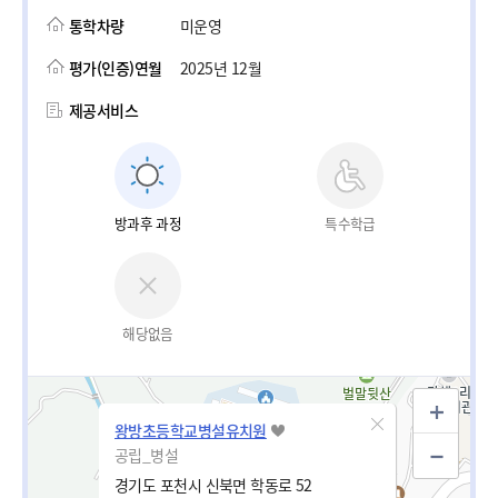
통학차량
미운영
평가(인증)연월
2025년 12월
제공서비스
방과후 과정
특수학급
해당없음
왕방초등학교병설유치원
공립_병설
경기도 포천시 신북면 학동로 52