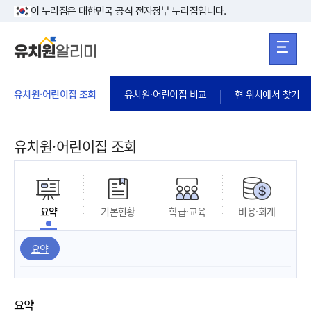
본문 바로가기
주메뉴 바로가
본문 바로가기
이 누리집은 대한민국 공식 전자정부 누리집입니다.
유치원·어린이집 조회
유치원·어린이집 비교
현 위치에서 찾기
유치원·어린이집 조회
요약
기본현황
학급·교육
비용·회계
요약
요약