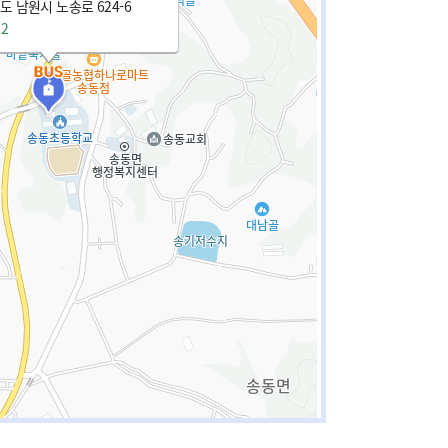
 남원시 노송로 624-6
12