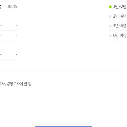
명
100
%
1년~2년
-
-
2년~4년
-
-
4년~6년
-
-
6년 이상
-
-
-
-
교사, 영양교사에 한 함