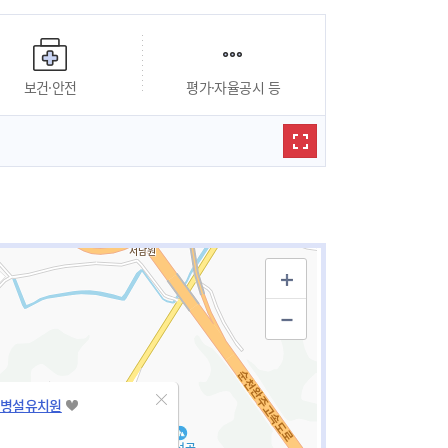
보건·안전
평가·자율공시 등
병설유치원