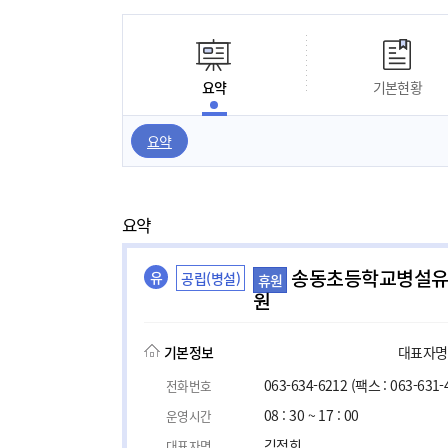
요약
기본현황
요약
요약
송동초등학교병설
유
공립(병설)
휴원
원
기본정보
대표자명, 
063-634-6212
(팩스 : 063-631-
전화번호
08 : 30 ~ 17 : 00
운영시간
김정희
대표자명