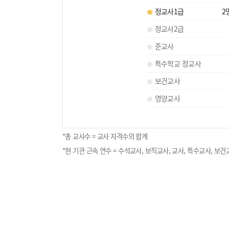
정교사1급
2
정교사2급
준교사
특수학교 정교사
보건교사
영양교사
*총 교사수 = 교사 자격수의 합계
*현 기관 근속 연수 = 수석교사, 보직교사, 교사, 특수교사, 보건