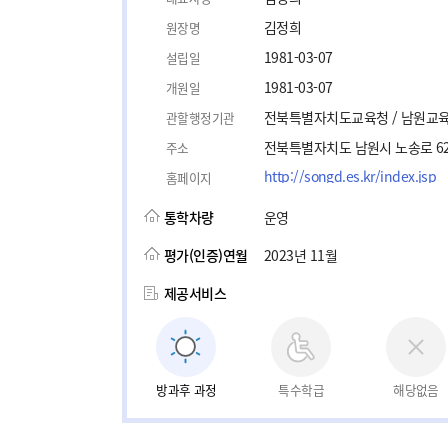
김정희
원장명
1981-03-07
설립일
1981-03-07
개원일
전북특별자치도교육청 / 남원교
관할행정기관
전북특별자치도 남원시 노송로 62
주소
http://songd.es.kr/index.jsp
홈페이지
통학차량
운영
평가(인증)연월
2023년 11월
제공서비스
방과후 과정
특수학급
해당없음