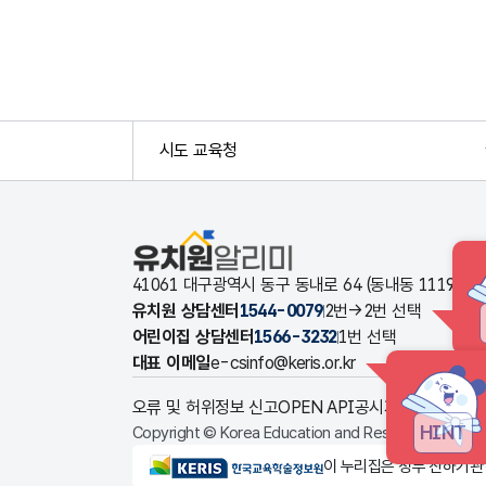
시도 교육청
유치원알리미
41061 대구광역시 동구 동내로 64 (동내동 1119
유치원 상담센터
1544-0079
2번→2번 선택
어린이집 상담센터
1566-3232
1번 선택
대표 이메일
e-csinfo@keris.or.kr
오류 및 허위정보 신고
OPEN API
공시자료 다운로드
HINT
Copyright © Korea Education and Research Informat
KERIS한국교육학술정보원
이 누리집은 정부 산하기관