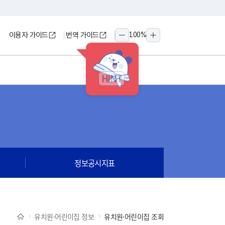
이용자 가이드
번역 가이드
100
%
축소
확대
HINT
정보공시지표
유치원·어린이집 정보
유치원·어린이집 조회