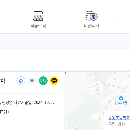
학급·교육
비용·회계
유치
URL
원장명 자료기준일: 2024. 10. 1.
4721)
송동초등학교
공립_병설