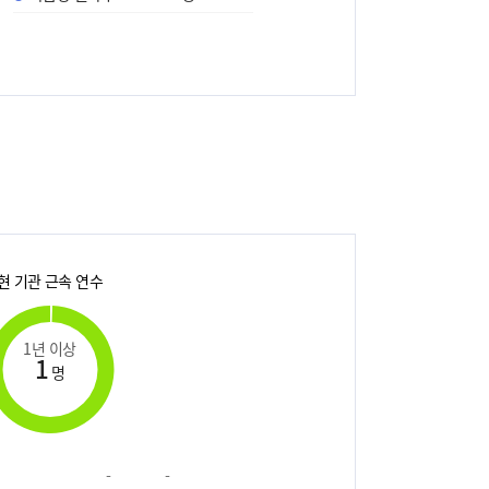
현 기관 근속 연수
1년 이상
1
명
-
-