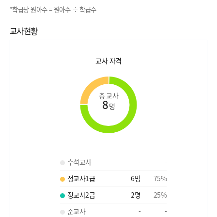
*학급당 원아수 = 원아수 ÷ 학급수
교사현황
교사 자격
총 교사
8
명
수석교사
-
-
정교사1급
6
명
75
%
정교사2급
2
명
25
%
준교사
-
-