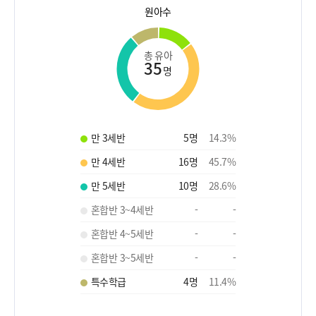
원아수
총 유아
35
명
만 3세반
5
명
14.3
%
만 4세반
16
명
45.7
%
만 5세반
10
명
28.6
%
혼합반 3~4세반
-
-
혼합반 4~5세반
-
-
혼합반 3~5세반
-
-
특수학급
4
명
11.4
%