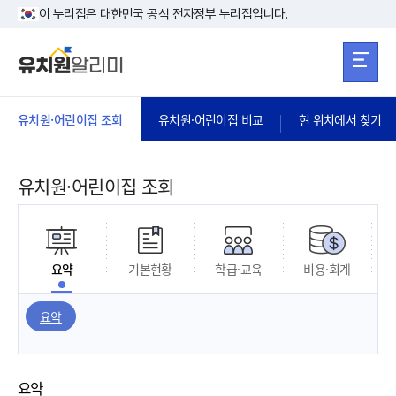
본문 바로가기
주메뉴 바로가
본문 바로가기
이 누리집은 대한민국 공식 전자정부 누리집입니다.
유치원·어린이집 조회
유치원·어린이집 비교
현 위치에서 찾기
유치원·어린이집 조회
요약
기본현황
학급·교육
비용·회계
요약
요약