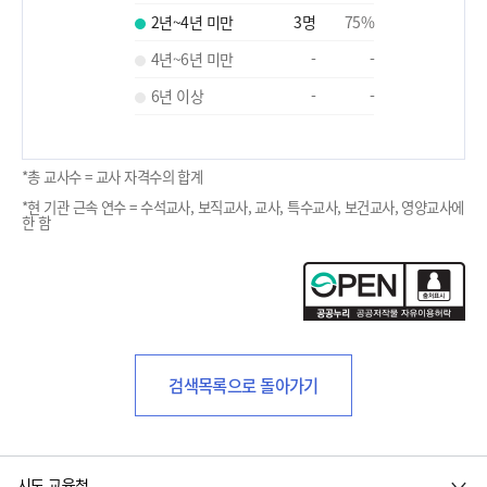
2년~4년 미만
3
명
75
%
4년~6년 미만
-
-
6년 이상
-
-
*총 교사수 = 교사 자격수의 합계
*현 기관 근속 연수 = 수석교사, 보직교사, 교사, 특수교사, 보건교사, 영양교사에
한 함
검색목록으로 돌아가기
시도 교육청