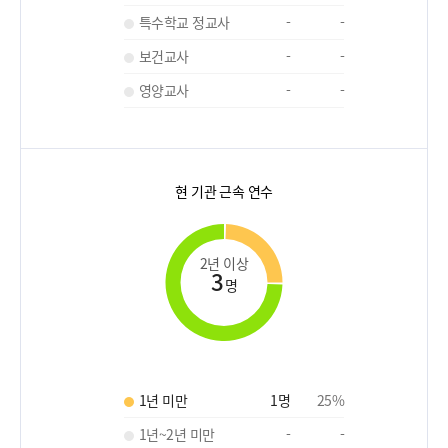
특수학교 정교사
-
-
보건교사
-
-
영양교사
-
-
현 기관 근속 연수
2년 이상
3
명
1년 미만
1
명
25
%
1년~2년 미만
-
-