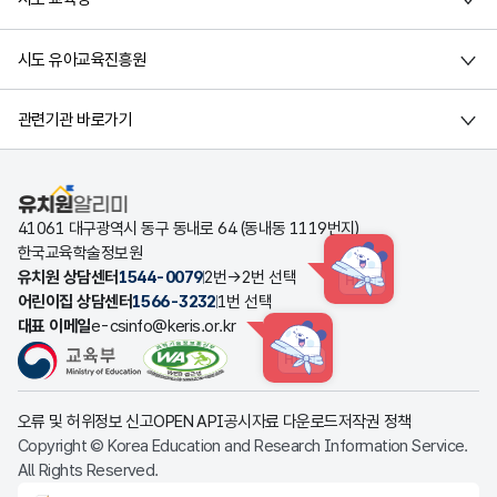
시도 유아교육진흥원
관련기관 바로가기
유치원알리미
41061 대구광역시 동구 동내로 64 (동내동 1119번지)
한국교육학술정보원
유치원 상담센터
1544-0079
2번→2번 선택
HINT
어린이집 상담센터
1566-3232
1번 선택
대표 이메일
e-csinfo@keris.or.kr
HINT
오류 및 허위정보 신고
OPEN API
공시자료 다운로드
저작권 정책
Copyright © Korea Education and Research Information Service.
All Rights Reserved.