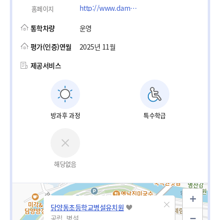
http://www.damdong.es.kr
홈페이지
통학차량
운영
평가(인증)연월
2025년 11월
제공서비스
방과후 과정
특수학급
해당없음
담양동초등학교병설유치원
공립_병설