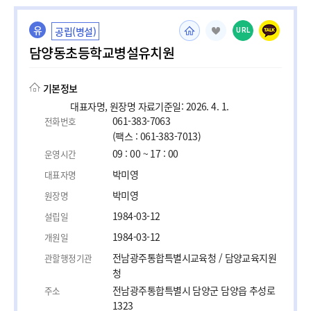
유
공립(병설)
URL
담양동초등학교병설유치원
기본정보
대표자명, 원장명 자료기준일: 2026. 4. 1.
061-383-7063
전화번호
(팩스 : 061-383-7013)
09 : 00 ~ 17 : 00
운영시간
박미영
대표자명
박미영
원장명
1984-03-12
설립일
1984-03-12
개원일
전남광주통합특별시교육청 / 담양교육지원
관할행정기관
청
전남광주통합특별시 담양군 담양읍 추성로
주소
1323