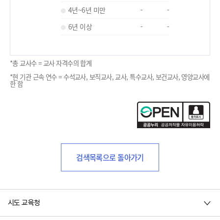
4년~6년 미만
-
-
6년 이상
-
-
*총 교사수 = 교사 자격수의 합계
*현 기관 근속 연수 = 수석교사, 보직교사, 교사, 특수교사, 보건교사, 영양교사에
한 함
검색목록으로 돌아가기
시도 교육청