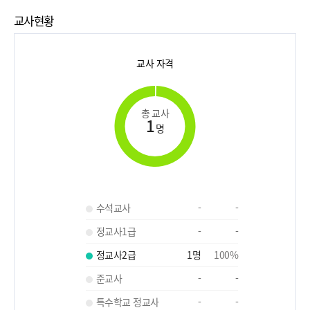
교사현황
교사 자격
총 교사
1
명
수석교사
-
-
정교사1급
-
-
정교사2급
1
명
100
%
준교사
-
-
특수학교 정교사
-
-