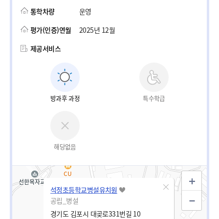
통학차량
운영
평가(인증)연월
2025년 12월
제공서비스
방과후 과정
특수학급
해당없음
석정초등학교병설유치원
공립_병설
경기도 김포시 대곶로331번길 10