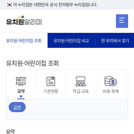
본문 바로가기
주메뉴 바로가
본문 바로가기
이 누리집은 대한민국 공식 전자정부 누리집입니다.
유치원·어린이집 조회
유치원·어린이집 비교
현 위치에서 찾기
유치원·어린이집 조회
요약
기본현황
학급·교육
비용·회계
요약
요약