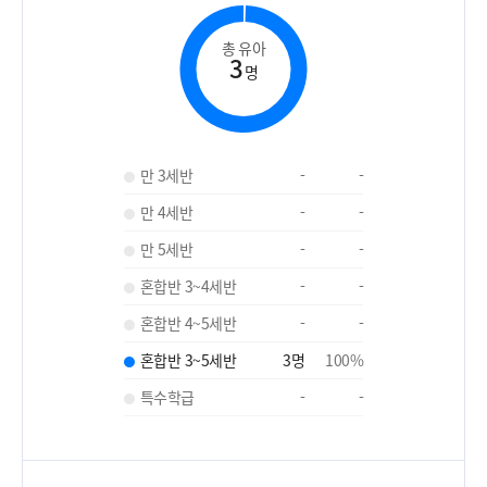
총 유아
3
명
만 3세반
-
-
만 4세반
-
-
만 5세반
-
-
혼합반 3~4세반
-
-
혼합반 4~5세반
-
-
혼합반 3~5세반
3
명
100
%
특수학급
-
-