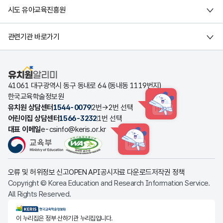
시도 유아교육진흥원
관련기관 바로가기
유치원알리미
41061 대구광역시 동구 동내로 64 (동내동 1119번지)
한국교육학술정보원
유치원 상담센터
1544-0079
2번→2번 선택
HINT
어린이집 상담센터
1566-3232
1번 선택
대표 이메일
e-csinfo@keris.or.kr
HINT
오류 및 허위정보 신고
OPEN API
공시자료 다운로드
저작권 정책
Copyright © Korea Education and Research Information Service.
All Rights Reserved.
KERIS한국교육학술정보원
이 누리집은 정부 산하기관 누리집입니다.