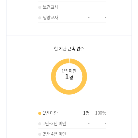
보건교사
-
-
영양교사
-
-
현 기관 근속 연수
1년 미만
1
명
1년 미만
1
명
100
%
1년~2년 미만
-
-
2년~4년 미만
-
-