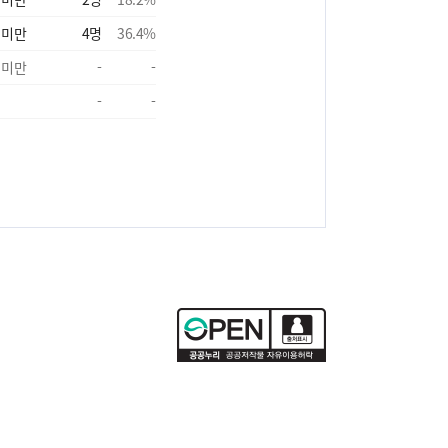
 미만
4
명
36.4
%
 미만
-
-
-
-