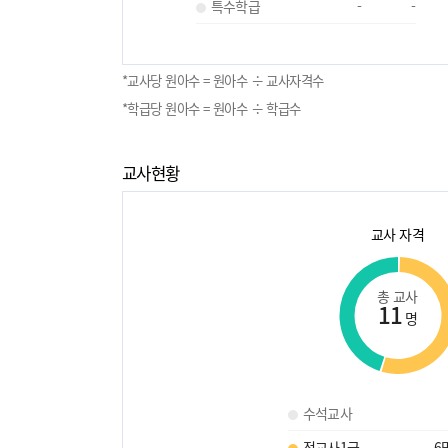
특수학급
-
-
*교사당 원아수 = 원아수 ÷ 교사자격수
*학급당 원아수 = 원아수 ÷ 학급수
교사현황
교사 자격
총 교사
11
명
수석교사
정교사1급
6