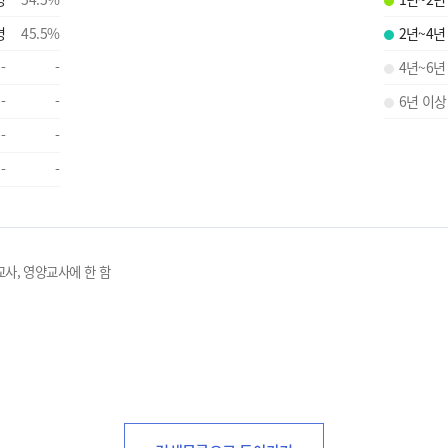
명
45.5
%
2년~4년
-
-
4년~6년
-
-
6년 이상
-
-
-
-
교사, 영양교사에 한 함