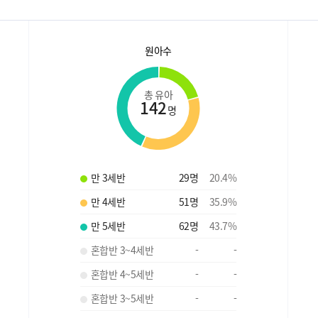
원아수
총 유아
142
명
만 3세반
29
명
20.4
%
만 4세반
51
명
35.9
%
만 5세반
62
명
43.7
%
혼합반 3~4세반
-
-
혼합반 4~5세반
-
-
혼합반 3~5세반
-
-