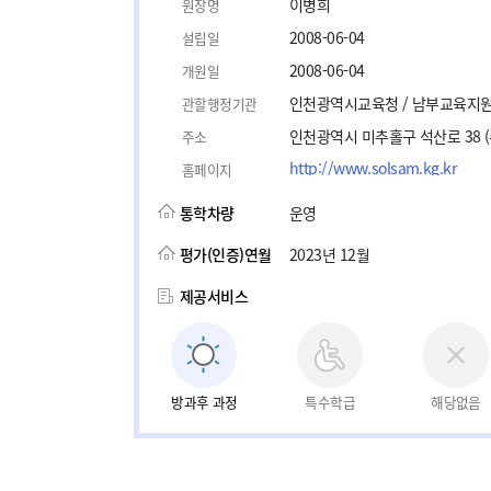
이병희
원장명
2008-06-04
설립일
2008-06-04
개원일
인천광역시교육청 / 남부교육지
관할행정기관
인천광역시 미추홀구 석산로 38 
주소
http://www.solsam.kg.kr
홈페이지
통학차량
운영
평가(인증)연월
2023년 12월
제공서비스
방과후 과정
특수학급
해당없음