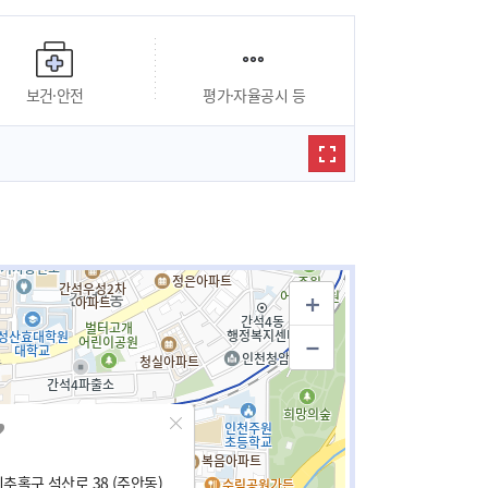
보건·안전
평가·자율공시 등
추홀구 석산로 38 (주안동)