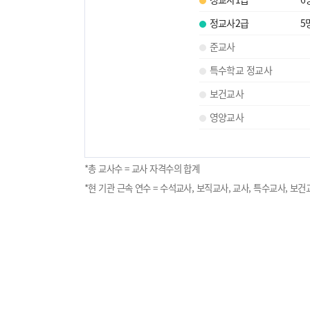
정교사2급
5
준교사
특수학교 정교사
보건교사
영양교사
*총 교사수 = 교사 자격수의 합계
*현 기관 근속 연수 = 수석교사, 보직교사, 교사, 특수교사, 보건