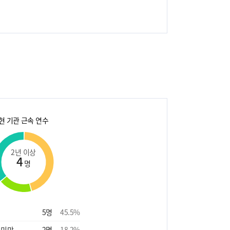
현 기관 근속 연수
2년 이상
4
명
5
명
45.5
%
 미만
2
명
18.2
%