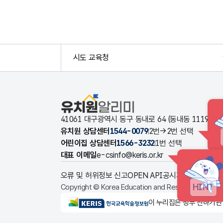
시도 교육청
유치원알리미
41061 대구광역시 동구 동내로 64 (동내동 1119
유치원 상담센터
1544-0079
2번→2번 선택
어린이집 상담센터
1566-3232
1번 선택
대표 이메일
e-csinfo@keris.or.kr
오류 및 허위정보 신고
OPEN API
공시자료 다운로드
HINT
Copyright © Korea Education and Research Informat
KERIS한국교육학술정보원
이 누리집은 정부 산하기관