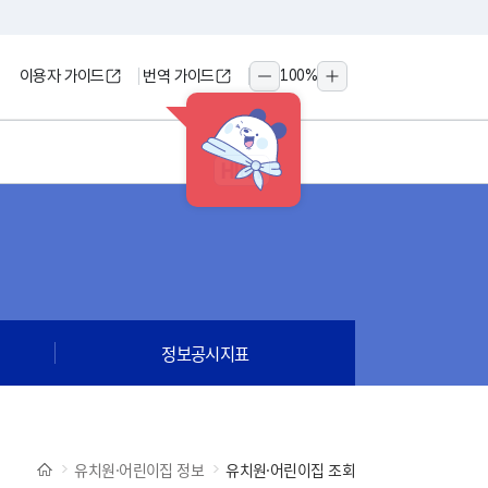
이용자 가이드
번역 가이드
100
%
축소
확대
HINT
정보공시지표
유치원·어린이집 정보
유치원·어린이집 조회