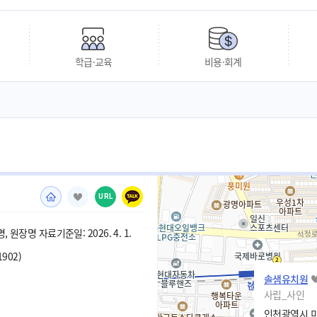
학급·교육
비용·회계
URL
 원장명 자료기준일: 2026. 4. 1.
1902)
솔샘유치원
사립_사인
인천광역시 미