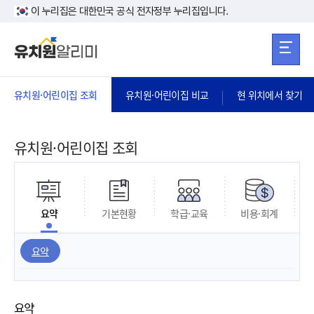
본문 바로가기
주메뉴 바로가
본문 바로가기
이 누리집은 대한민국 공식 전자정부 누리집입니다.
유치원·어린이집 조회
유치원·어린이집 비교
현 위치에서 찾기
유치원·어린이집 조회
요약
기본현황
학급·교육
비용·회계
요약
요약