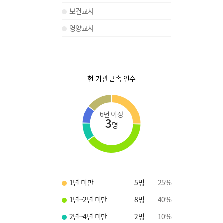
보건교사
-
-
영양교사
-
-
현 기관 근속 연수
6년 이상
3
명
1년 미만
5
명
25
%
1년~2년 미만
8
명
40
%
2년~4년 미만
2
명
10
%