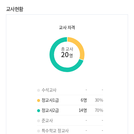
교사현황
교사 자격
총 교사
20
명
수석교사
-
-
정교사1급
6
명
30
%
정교사2급
14
명
70
%
준교사
-
-
특수학교 정교사
-
-