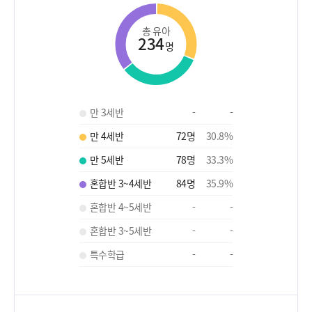
총 유아
234
명
만 3세반
-
-
만 4세반
72
명
30.8
%
만 5세반
78
명
33.3
%
혼합반 3~4세반
84
명
35.9
%
혼합반 4~5세반
-
-
혼합반 3~5세반
-
-
특수학급
-
-