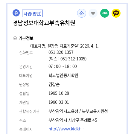
유
사립(법인)
URL
경남정보대학교부속유치원
기본정보
대표자명, 원장명 자료기준일: 2026. 4. 1.
051-320-1357
전화번호
(팩스 : 051-312-1005)
07 : 00 ~ 18 : 00
운영시간
학교법인동서학원
대표자명
김갑순
원장명
1995-10-28
설립일
1996-03-01
개원일
부산광역시교육청 / 북부교육지원청
관할행정기관
부산광역시 사상구 주례로 45
주소
http://www.kidkit.kg.kr/
홈페이지