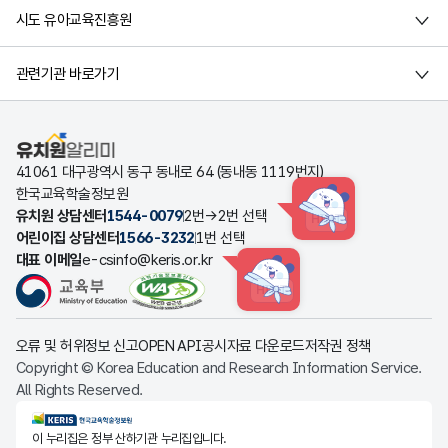
시도 유아교육진흥원
관련기관 바로가기
유치원알리미
41061 대구광역시 동구 동내로 64 (동내동 1119번지)
한국교육학술정보원
유치원 상담센터
1544-0079
2번→2번 선택
HINT
어린이집 상담센터
1566-3232
1번 선택
대표 이메일
e-csinfo@keris.or.kr
HINT
오류 및 허위정보 신고
OPEN API
공시자료 다운로드
저작권 정책
Copyright © Korea Education and Research Information Service.
All Rights Reserved.
KERIS한국교육학술정보원
이 누리집은 정부 산하기관 누리집입니다.