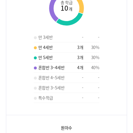
총 학급
10
개
만 3세반
-
-
만 4세반
3
개
30
%
만 5세반
3
개
30
%
혼합반 3~4세반
4
개
40
%
혼합반 4~5세반
-
-
혼합반 3~5세반
-
-
특수학급
-
-
원아수