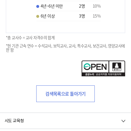
4년~6년 미만
2
명
10
%
6년 이상
3
명
15
%
*총 교사수 = 교사 자격수의 합계
*현 기관 근속 연수 = 수석교사, 보직교사, 교사, 특수교사, 보건교사, 영양교사에
한 함
검색목록으로 돌아가기
시도 교육청