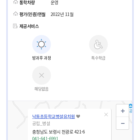
통학차량
운영
평가(인증)연월
2022년 11월
제공서비스
방과후 과정
특수학급
해당없음
낙동초등학교병설유치원
공립_병설
충청남도 보령시 천광로 421-6
041-641-6991