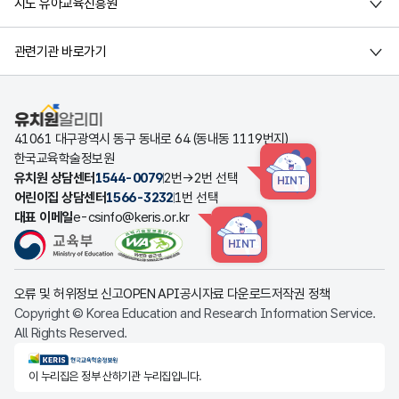
시도 유아교육진흥원
관련기관 바로가기
유치원알리미
41061 대구광역시 동구 동내로 64 (동내동 1119번지)
한국교육학술정보원
유치원 상담센터
1544-0079
2번→2번 선택
HINT
어린이집 상담센터
1566-3232
1번 선택
대표 이메일
e-csinfo@keris.or.kr
HINT
오류 및 허위정보 신고
OPEN API
공시자료 다운로드
저작권 정책
Copyright © Korea Education and Research Information Service.
All Rights Reserved.
KERIS한국교육학술정보원
이 누리집은 정부 산하기관 누리집입니다.