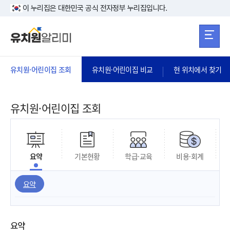
본문 바로가기
주메뉴 바로가
본문 바로가기
이 누리집은 대한민국 공식 전자정부 누리집입니다.
유치원·어린이집 조회
유치원·어린이집 비교
현 위치에서 찾기
유치원·어린이집 조회
요약
기본현황
학급·교육
비용·회계
요약
요약