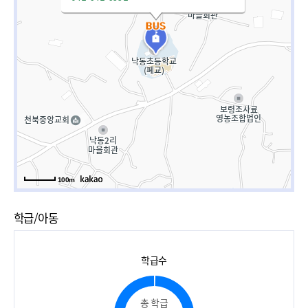
100m
학급/아동
학급수
총 학급