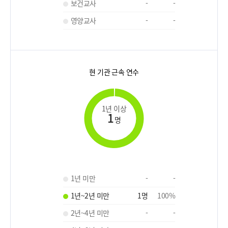
보건교사
-
-
영양교사
-
-
현 기관 근속 연수
1년 이상
1
명
1년 미만
-
-
1년~2년 미만
1
명
100
%
2년~4년 미만
-
-