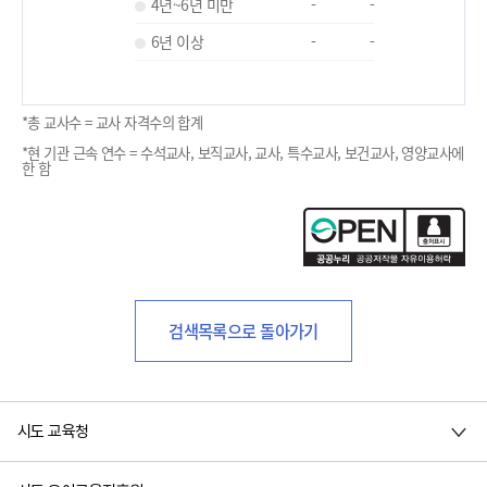
4년~6년 미만
-
-
6년 이상
-
-
*총 교사수 = 교사 자격수의 합계
*현 기관 근속 연수 = 수석교사, 보직교사, 교사, 특수교사, 보건교사, 영양교사에
한 함
검색목록으로 돌아가기
시도 교육청