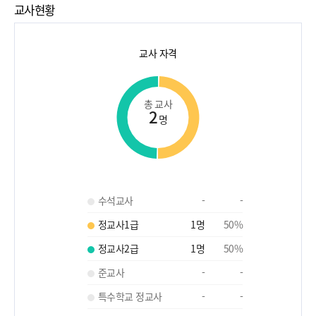
교사현황
교사 자격
총 교사
2
명
수석교사
-
-
정교사1급
1
명
50
%
정교사2급
1
명
50
%
준교사
-
-
특수학교 정교사
-
-