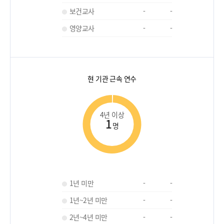
보건교사
-
-
영양교사
-
-
현 기관 근속 연수
4년 이상
1
명
1년 미만
-
-
1년~2년 미만
-
-
2년~4년 미만
-
-