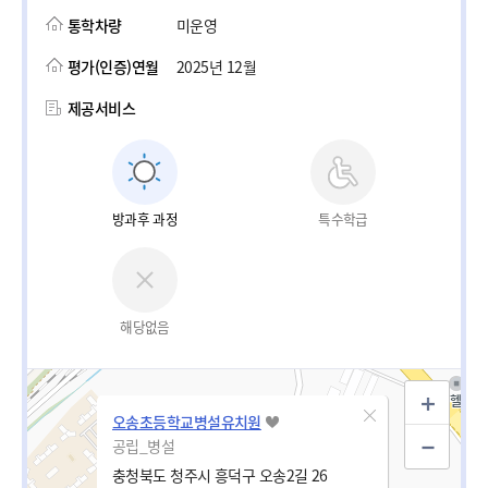
통학차량
미운영
평가(인증)연월
2025년 12월
제공서비스
방과후 과정
특수학급
해당없음
오송초등학교병설유치원
공립_병설
충청북도 청주시 흥덕구 오송2길 26