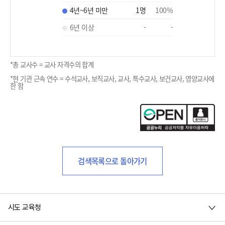
4년~6년 미만
1
명
100
%
6년 이상
-
-
*총 교사수 = 교사 자격수의 합계
*현 기관 근속 연수 = 수석교사, 보직교사, 교사, 특수교사, 보건교사, 영양교사에
한 함
검색목록으로 돌아가기
시도 교육청