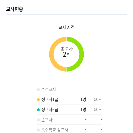
교사현황
교사 자격
총 교사
2
명
수석교사
-
-
정교사1급
1
명
50
%
정교사2급
1
명
50
%
준교사
-
-
특수학교 정교사
-
-