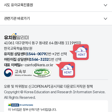
시도 유아교육진흥원
관련기관 바로가기
유치원알리미
41061 대구광역시 동구 동내로 64 (동내동 1119번지)
한국교육학술정보원
유치원 상담센터
1544-0079
2번→2번 선택
HINT
어린이집 상담센터
1566-3232
1번 선택
대표 이메일
e-csinfo@keris.or.kr
HINT
오류 및 허위정보 신고
OPEN API
공시자료 다운로드
저작권 정책
Copyright © Korea Education and Research Information Service.
All Rights Reserved.
KERIS한국교육학술정보원
이 누리집은 정부 산하기관 누리집입니다.