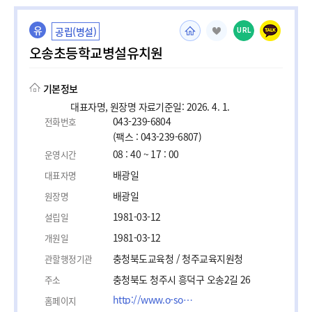
유
공립(병설)
URL
오송초등학교병설유치원
기본정보
대표자명, 원장명 자료기준일: 2026. 4. 1.
043-239-6804
전화번호
(팩스 : 043-239-6807)
08 : 40 ~ 17 : 00
운영시간
배광일
대표자명
배광일
원장명
1981-03-12
설립일
1981-03-12
개원일
충청북도교육청 / 청주교육지원청
관할행정기관
충청북도 청주시 흥덕구 오송2길 26
주소
http://www.o-song.es.kr
홈페이지