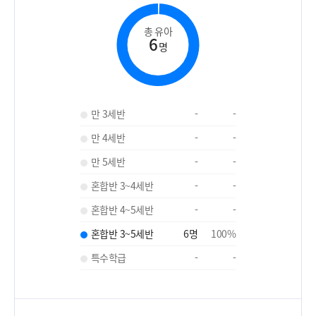
총 유아
6
명
만 3세반
-
-
만 4세반
-
-
만 5세반
-
-
혼합반 3~4세반
-
-
혼합반 4~5세반
-
-
혼합반 3~5세반
6
명
100
%
특수학급
-
-