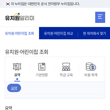
본문 바로가기
주메뉴 바로가
본문 바로가기
이 누리집은 대한민국 공식 전자정부 누리집입니다.
유치원·어린이집 조회
유치원·어린이집 비교
현 위치에서 찾기
유치원·어린이집 조회
요약
기본현황
학급·교육
비용·회계
요약
요약