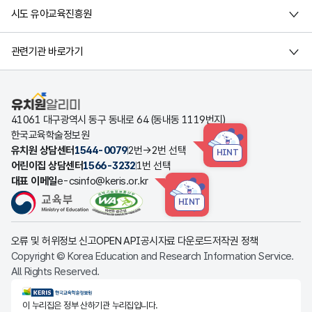
시도 유아교육진흥원
관련기관 바로가기
유치원알리미
41061 대구광역시 동구 동내로 64 (동내동 1119번지)
한국교육학술정보원
유치원 상담센터
1544-0079
2번→2번 선택
HINT
어린이집 상담센터
1566-3232
1번 선택
대표 이메일
e-csinfo@keris.or.kr
HINT
오류 및 허위정보 신고
OPEN API
공시자료 다운로드
저작권 정책
Copyright © Korea Education and Research Information Service.
All Rights Reserved.
KERIS한국교육학술정보원
이 누리집은 정부 산하기관 누리집입니다.