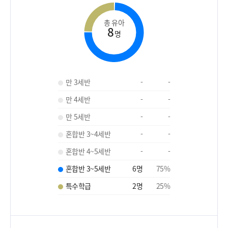
총 유아
8
명
만 3세반
-
-
만 4세반
-
-
만 5세반
-
-
혼합반 3~4세반
-
-
혼합반 4~5세반
-
-
혼합반 3~5세반
6
명
75
%
특수학급
2
명
25
%