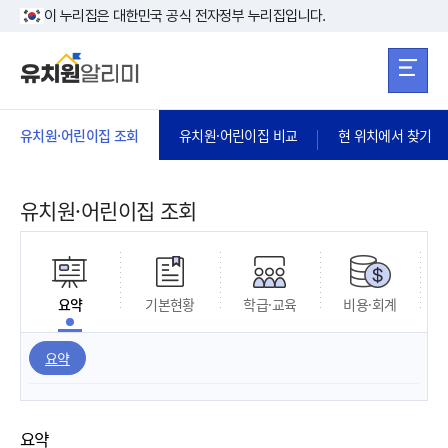
본문 바로가기
주메뉴 바로가
본문 바로가기
이 누리집은 대한민국 공식 전자정부 누리집입니다.
유치원·어린이집 조회
유치원·어린이집 비교
현 위치에서 찾기
유치원·어린이집 조회
요약
기본현황
학급·교육
비용·회계
요약
요약