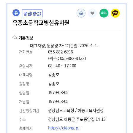
유
공립(병설)
URL
옥종초등학교병설유치원
기본정보
대표자명, 원장명 자료기준일: 2026. 4. 1.
055-882-6896
전화번호
(팩스 : 055-882-8132)
08 : 40 ~ 17 : 00
운영시간
김종호
대표자명
김종호
원장명
1979-03-05
설립일
1979-03-05
개원일
경상남도교육청 / 하동교육지원청
관할행정기관
경상남도 하동군 주포중앙길 14-13
주소
https://okjong-p.gne.go.kr/okjong-p/cm/cntnts/cntntsView.do?mi=147990&cntntsId=10261
홈페이지