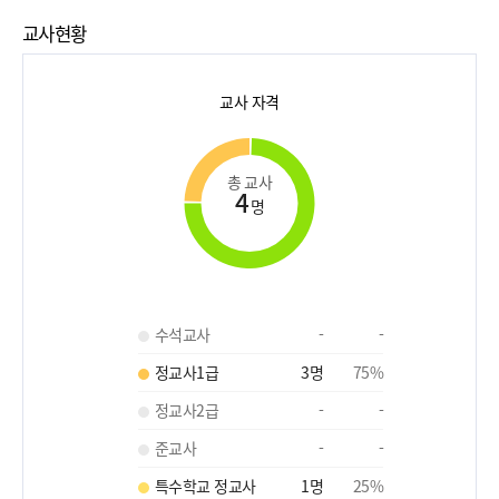
교사현황
교사 자격
총 교사
4
명
수석교사
-
-
정교사1급
3
명
75
%
정교사2급
-
-
준교사
-
-
특수학교 정교사
1
명
25
%