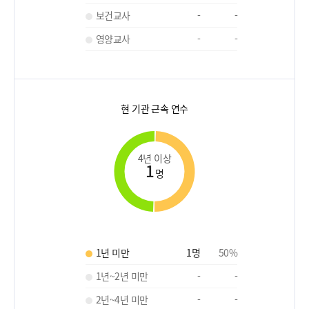
보건교사
-
-
영양교사
-
-
현 기관 근속 연수
4년 이상
1
명
1년 미만
1
명
50
%
1년~2년 미만
-
-
2년~4년 미만
-
-