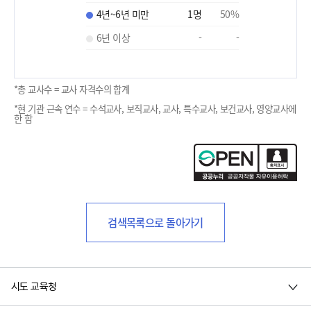
4년~6년 미만
1
명
50
%
6년 이상
-
-
*총 교사수 = 교사 자격수의 합계
*현 기관 근속 연수 = 수석교사, 보직교사, 교사, 특수교사, 보건교사, 영양교사에
한 함
검색목록으로 돌아가기
시도 교육청