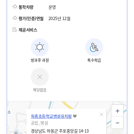
통학차량
운영
평가(인증)연월
2025년 12월
제공서비스
방과후 과정
특수학급
해당없음
옥종초등학교병설유치원
공립_병설
경상남도 하동군 주포중앙길 14-13