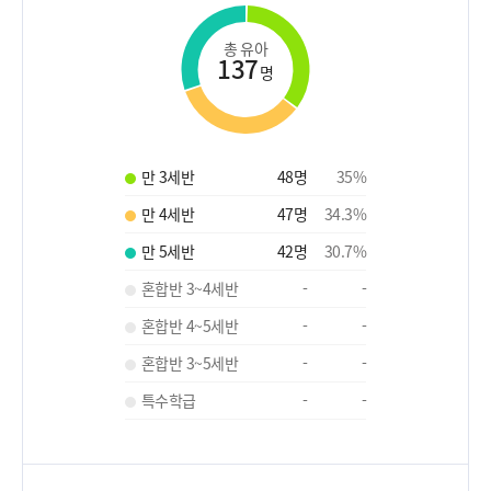
총 유아
137
명
만 3세반
48
명
35
%
만 4세반
47
명
34.3
%
만 5세반
42
명
30.7
%
혼합반 3~4세반
-
-
혼합반 4~5세반
-
-
혼합반 3~5세반
-
-
특수학급
-
-