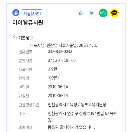
유
사립(사인)
URL
아이웰유치원
기본정보
대표자명, 원장명 자료기준일: 2026. 4. 1.
032-832-0033
전화번호
07 : 30 ~ 19 : 00
운영시간
최영란
대표자명
최영란
원장명
2010-06-14
설립일
2010-06-14
개원일
인천광역시교육청 / 동부교육지원청
관할행정기관
인천광역시 연수구 청량로194번길 6 (옥련
주소
동)
등록된 홈페이지가 없습니다.
홈페이지