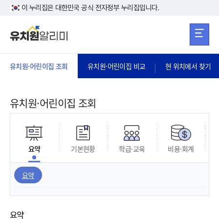
본문 바로가기
주메뉴 바로가
본문 바로가기
이 누리집은 대한민국 공식 전자정부 누리집입니다.
유치원·어린이집 조회
유치원·어린이집 비교
현 위치에서 찾기
유치원·어린이집 조회
요약
기본현황
학급·교육
비용·회계
요약
요약