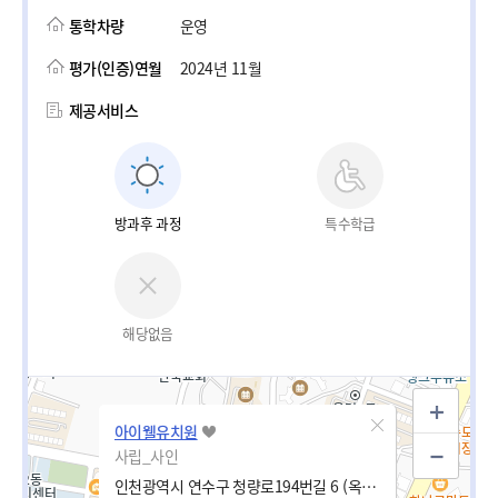
통학차량
운영
평가(인증)연월
2024년 11월
제공서비스
방과후 과정
특수학급
해당없음
아이웰유치원
사립_사인
인천광역시 연수구 청량로194번길 6 (옥련동)