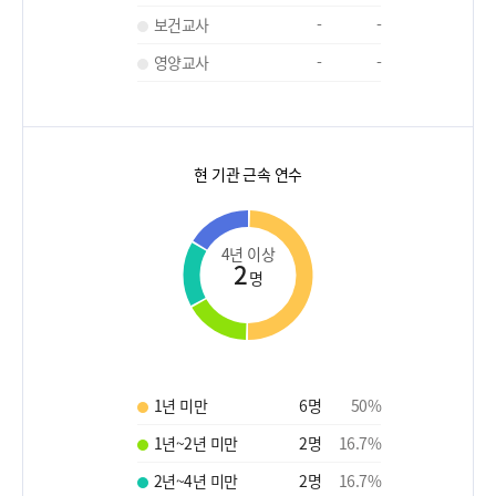
보건교사
-
-
영양교사
-
-
현 기관 근속 연수
4년 이상
2
명
1년 미만
6
명
50
%
1년~2년 미만
2
명
16.7
%
2년~4년 미만
2
명
16.7
%