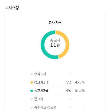
교사현황
교사 자격
총 교사
11
명
수석교사
-
-
정교사1급
5
명
45.5
%
정교사2급
6
명
54.5
%
준교사
-
-
특수학교 정교사
-
-