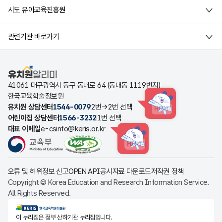
시도 유아교육진흥원
관련기관 바로가기
유치원알리미
41061 대구광역시 동구 동내로 64 (동내동 1119번지)
한국교육학술정보원
유치원 상담센터
1544-0079
2번→2번 선택
HINT
어린이집 상담센터
1566-3232
1번 선택
대표 이메일
e-csinfo@keris.or.kr
HINT
오류 및 허위정보 신고
OPEN API
공시자료 다운로드
저작권 정책
Copyright © Korea Education and Research Information Service.
All Rights Reserved.
KERIS한국교육학술정보원
이 누리집은 정부 산하기관 누리집입니다.