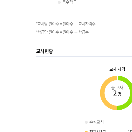
특수학급
-
-
*교사당 원아수 = 원아수 ÷ 교사자격수
*학급당 원아수 = 원아수 ÷ 학급수
교사현황
교사 자격
총 교사
2
명
수석교사
정교사1급
1