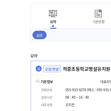
요약
기본현황
요약
요약
적중초등학교병설유치원
유
공립(병설)
기본정보
대표자명,
055-933-9278
(팩스 : 055-931-
전화번호
08 : 40 ~ 16 : 40
운영시간
오지은
대표자명