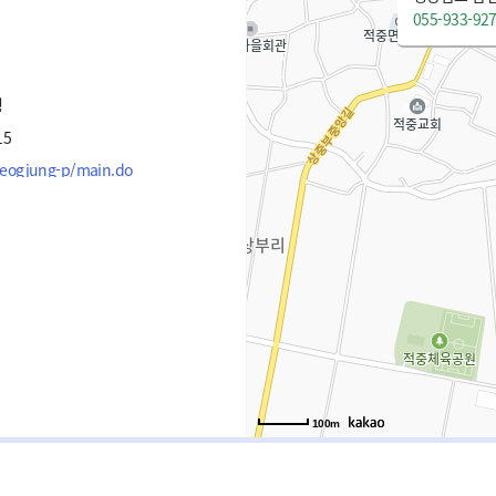
055-933-92
청
15
/jeogjung-p/main.do
100m