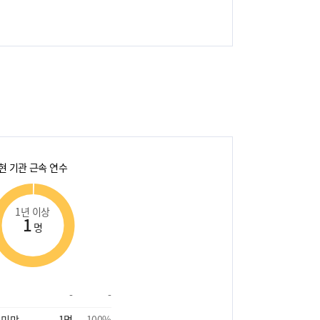
현 기관 근속 연수
1년 이상
1
명
-
-
 미만
1
명
100
%