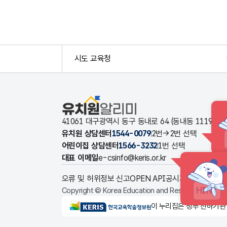
시도 교육청
유치원알리미
41061 대구광역시 동구 동내로 64 (동내동 1119
유치원 상담센터
1544-0079
2번→2번 선택
어린이집 상담센터
1566-3232
1번 선택
대표 이메일
e-csinfo@keris.or.kr
오류 및 허위정보 신고
OPEN API
공시자료 다운로드
HINT
Copyright © Korea Education and Research Informat
KERIS한국교육학술정보원
이 누리집은 정부 산하기관