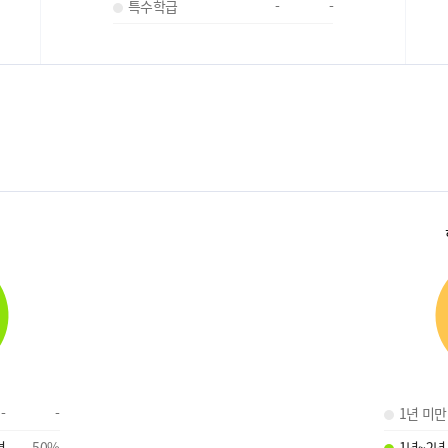
특수학급
-
-
-
-
1년 미만
명
50
%
1년~2년