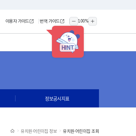
이용자 가이드
번역 가이드
100
%
축소
확대
HINT
정보공시지표
유치원·어린이집 정보
유치원·어린이집 조회