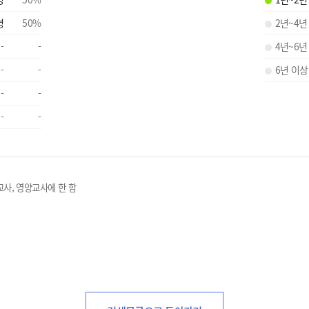
명
50
%
2년~4년
-
-
4년~6년
-
-
6년 이상
-
-
-
-
교사, 영양교사에 한 함