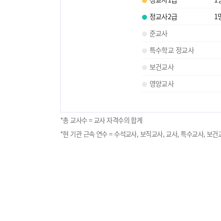
정교사2급
1
준교사
특수학교 정교사
보건교사
영양교사
*총 교사수 = 교사 자격수의 합계
*현 기관 근속 연수 = 수석교사, 보직교사, 교사, 특수교사, 보건