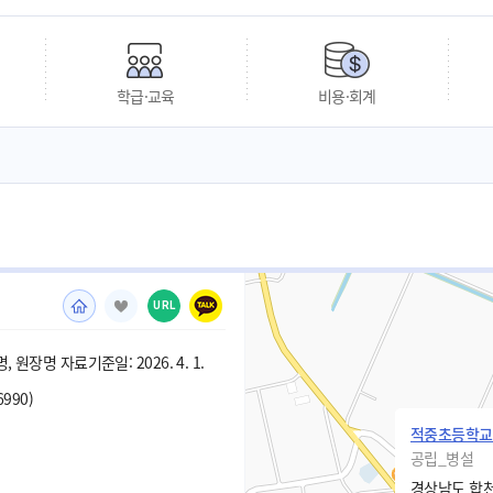
학급·교육
비용·회계
URL
 원장명 자료기준일: 2026. 4. 1.
6990)
적중초등학교
공립_병설
경상남도 합천