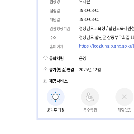
오지은
원장명
1980-03-05
설립일
1980-03-05
개원일
경상남도교육청 / 합천교육지원
관할행정기관
경상남도 합천군 상중부우회길 1
주소
https://jeogjung-p.gne.go.kr
홈페이지
통학차량
운영
평가(인증)연월
2025년 12월
제공서비스
방과후 과정
특수학급
해당없음