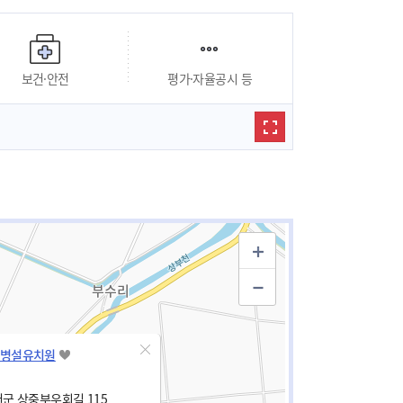
보건·안전
평가·자율공시 등
병설유치원
군 상중부우회길 115