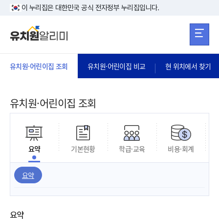
본문 바로가기
주메뉴 바로가
본문 바로가기
이 누리집은 대한민국 공식 전자정부 누리집입니다.
유치원·어린이집 조회
유치원·어린이집 비교
현 위치에서 찾기
유치원·어린이집 조회
요약
기본현황
학급·교육
비용·회계
요약
요약