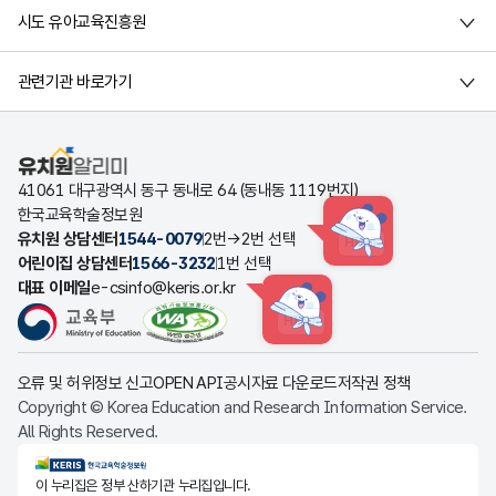
시도 유아교육진흥원
관련기관 바로가기
유치원알리미
41061 대구광역시 동구 동내로 64 (동내동 1119번지)
한국교육학술정보원
유치원 상담센터
1544-0079
2번→2번 선택
HINT
어린이집 상담센터
1566-3232
1번 선택
대표 이메일
e-csinfo@keris.or.kr
HINT
오류 및 허위정보 신고
OPEN API
공시자료 다운로드
저작권 정책
Copyright © Korea Education and Research Information Service.
All Rights Reserved.
KERIS한국교육학술정보원
이 누리집은 정부 산하기관 누리집입니다.