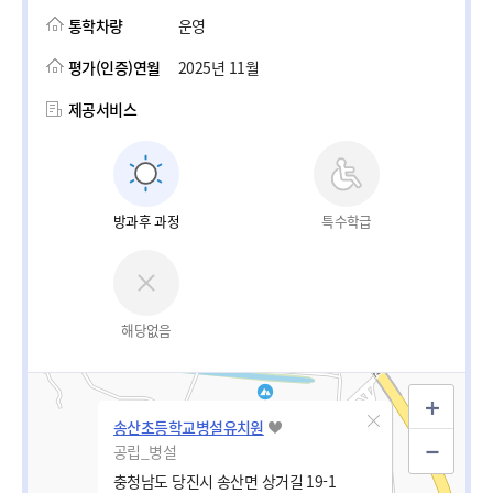
통학차량
운영
평가(인증)연월
2025년 11월
제공서비스
방과후 과정
특수학급
해당없음
송산초등학교병설유치원
공립_병설
충청남도 당진시 송산면 상거길 19-1