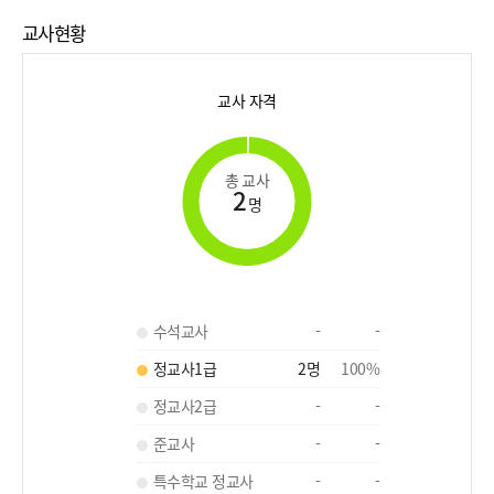
교사현황
교사 자격
총 교사
2
명
수석교사
-
-
정교사1급
2
명
100
%
정교사2급
-
-
준교사
-
-
특수학교 정교사
-
-