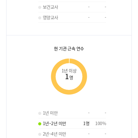
보건교사
-
-
영양교사
-
-
현 기관 근속 연수
1년 이상
1
명
1년 미만
-
-
1년~2년 미만
1
명
100
%
2년~4년 미만
-
-