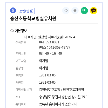
유
공립(병설)
URL
송산초등학교병설유치원
기본정보
대표자명, 원장명 자료기준일: 2026. 4. 1.
041-353-8081
전화번호
(팩스 : 041-353-4977)
08 : 40 ~ 16 : 40
운영시간
이기범
대표자명
이기범
원장명
1981-03-05
설립일
1981-03-05
개원일
충청남도교육청 / 당진교육지원청
관할행정기관
충청남도 당진시 송산면 상거길 19-1
주소
등록된 홈페이지가 없습니다.
홈페이지