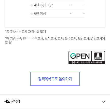
4년~6년 미만
-
-
6년 이상
-
-
*총 교사수 = 교사 자격수의 합계
*현 기관 근속 연수 = 수석교사, 보직교사, 교사, 특수교사, 보건교사, 영양교사에
한 함
검색목록으로 돌아가기
시도 교육청