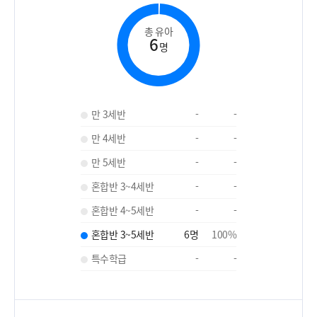
총 유아
6
명
만 3세반
-
-
만 4세반
-
-
만 5세반
-
-
혼합반 3~4세반
-
-
혼합반 4~5세반
-
-
혼합반 3~5세반
6
명
100
%
특수학급
-
-