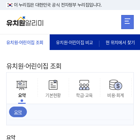
본문 바로가기
주메뉴 바로가
본문 바로가기
이 누리집은 대한민국 공식 전자정부 누리집입니다.
유치원·어린이집 조회
유치원·어린이집 비교
현 위치에서 찾기
유치원·어린이집 조회
요약
기본현황
학급·교육
비용·회계
요약
요약