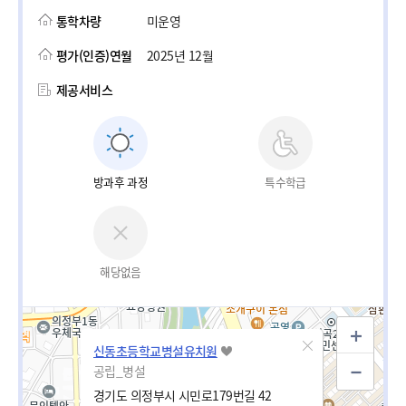
통학차량
미운영
평가(인증)연월
2025년 12월
제공서비스
방과후 과정
특수학급
해당없음
신동초등학교병설유치원
공립_병설
경기도 의정부시 시민로179번길 42