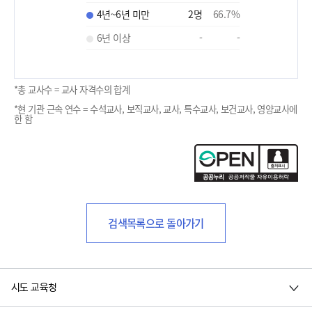
4년~6년 미만
2
명
66.7
%
6년 이상
-
-
*총 교사수 = 교사 자격수의 합계
*현 기관 근속 연수 = 수석교사, 보직교사, 교사, 특수교사, 보건교사, 영양교사에
한 함
검색목록으로 돌아가기
시도 교육청