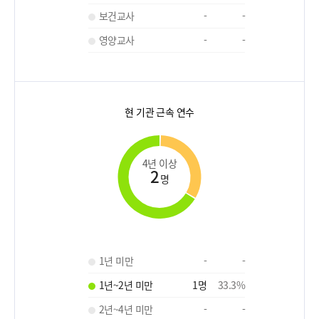
보건교사
-
-
영양교사
-
-
현 기관 근속 연수
4년 이상
2
명
1년 미만
-
-
1년~2년 미만
1
명
33.3
%
2년~4년 미만
-
-