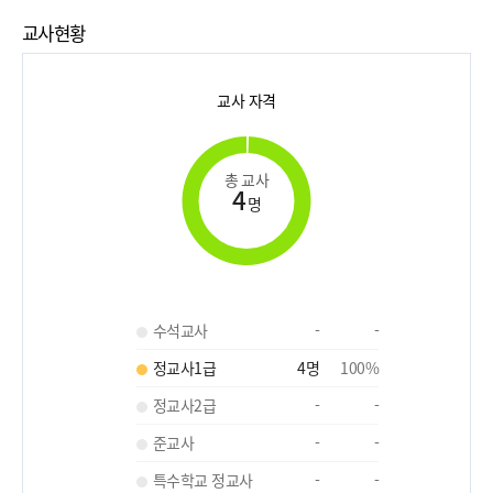
교사현황
교사 자격
총 교사
4
명
수석교사
-
-
정교사1급
4
명
100
%
정교사2급
-
-
준교사
-
-
특수학교 정교사
-
-