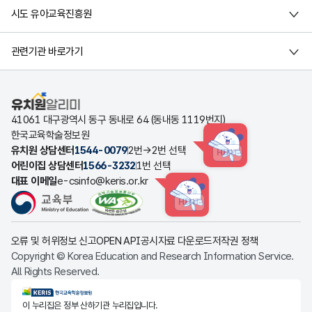
시도 유아교육진흥원
관련기관 바로가기
유치원알리미
41061 대구광역시 동구 동내로 64 (동내동 1119번지)
한국교육학술정보원
유치원 상담센터
1544-0079
2번→2번 선택
HINT
어린이집 상담센터
1566-3232
1번 선택
대표 이메일
e-csinfo@keris.or.kr
HINT
오류 및 허위정보 신고
OPEN API
공시자료 다운로드
저작권 정책
Copyright © Korea Education and Research Information Service.
All Rights Reserved.
KERIS한국교육학술정보원
이 누리집은 정부 산하기관 누리집입니다.