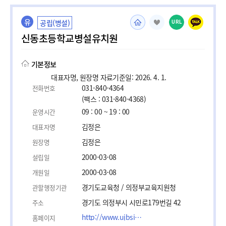
유
공립(병설)
URL
신동초등학교병설유치원
기본정보
대표자명, 원장명 자료기준일: 2026. 4. 1.
031-840-4364
전화번호
(팩스 : 031-840-4368)
09 : 00 ~ 19 : 00
운영시간
김정은
대표자명
김정은
원장명
2000-03-08
설립일
2000-03-08
개원일
경기도교육청 / 의정부교육지원청
관할행정기관
경기도 의정부시 시민로179번길 42
주소
http://www.ujbsindong.es.kr
홈페이지