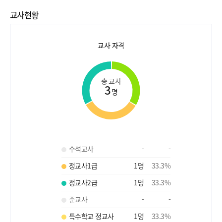
교사현황
교사 자격
총 교사
3
명
수석교사
-
-
정교사1급
1
명
33.3
%
정교사2급
1
명
33.3
%
준교사
-
-
특수학교 정교사
1
명
33.3
%