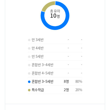
총 유아
10
명
만 3세반
-
-
만 4세반
-
-
만 5세반
-
-
혼합반 3~4세반
-
-
혼합반 4~5세반
-
-
혼합반 3~5세반
8
명
80
%
특수학급
2
명
20
%