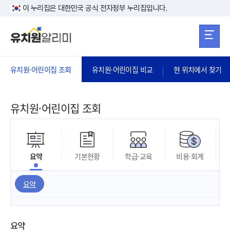
본문 바로가기
주메뉴 바로가
본문 바로가기
이 누리집은 대한민국 공식 전자정부 누리집입니다.
유치원·어린이집 조회
유치원·어린이집 비교
현 위치에서 찾기
유치원·어린이집 조회
요약
기본현황
학급·교육
비용·회계
요약
요약