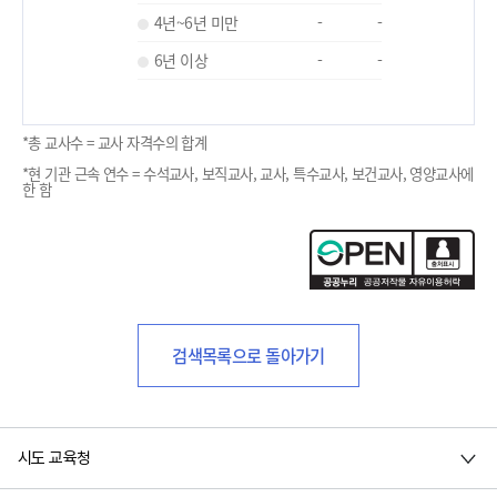
4년~6년 미만
-
-
6년 이상
-
-
*총 교사수 = 교사 자격수의 합계
*현 기관 근속 연수 = 수석교사, 보직교사, 교사, 특수교사, 보건교사, 영양교사에
한 함
검색목록으로 돌아가기
시도 교육청