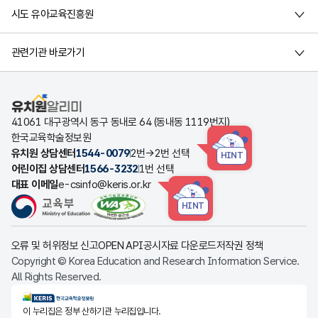
시도 유아교육진흥원
관련기관 바로가기
유치원알리미
41061 대구광역시 동구 동내로 64 (동내동 1119번지)
한국교육학술정보원
유치원 상담센터
1544-0079
2번→2번 선택
HINT
어린이집 상담센터
1566-3232
1번 선택
대표 이메일
e-csinfo@keris.or.kr
HINT
오류 및 허위정보 신고
OPEN API
공시자료 다운로드
저작권 정책
Copyright © Korea Education and Research Information Service.
All Rights Reserved.
KERIS한국교육학술정보원
이 누리집은 정부 산하기관 누리집입니다.