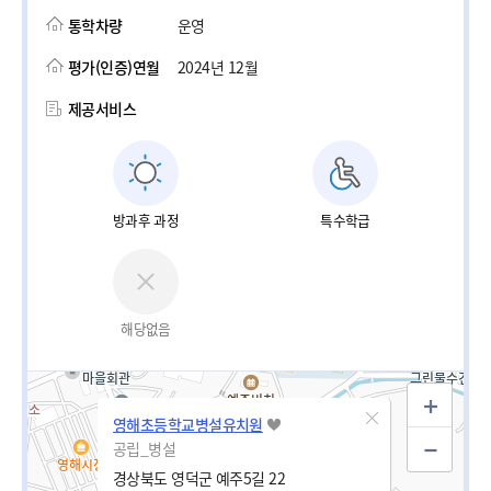
통학차량
운영
평가(인증)연월
2024년 12월
제공서비스
방과후 과정
특수학급
해당없음
영해초등학교병설유치원
공립_병설
경상북도 영덕군 예주5길 22