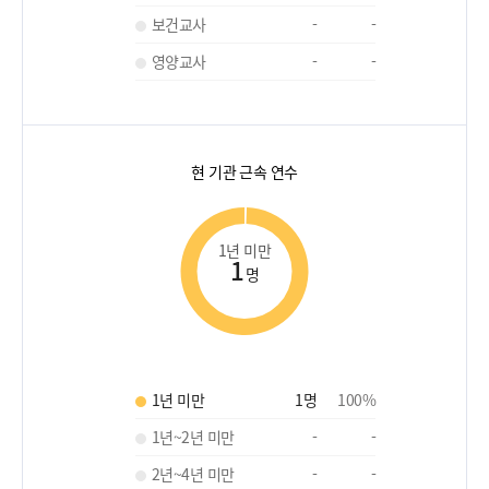
보건교사
-
-
영양교사
-
-
현 기관 근속 연수
1년 미만
1
명
1년 미만
1
명
100
%
1년~2년 미만
-
-
2년~4년 미만
-
-