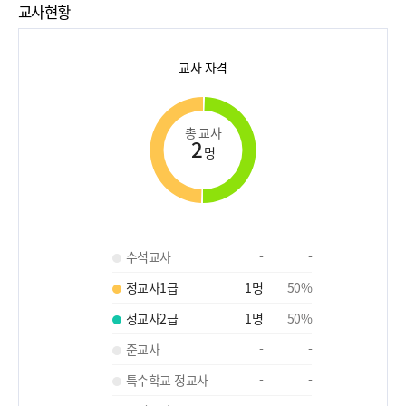
교사현황
교사 자격
총 교사
2
명
수석교사
-
-
정교사1급
1
명
50
%
정교사2급
1
명
50
%
준교사
-
-
특수학교 정교사
-
-