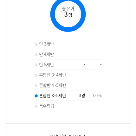
총 유아
3
명
만 3세반
-
-
만 4세반
-
-
만 5세반
-
-
혼합반 3~4세반
-
-
혼합반 4~5세반
-
-
혼합반 3~5세반
3
명
100
%
특수학급
-
-