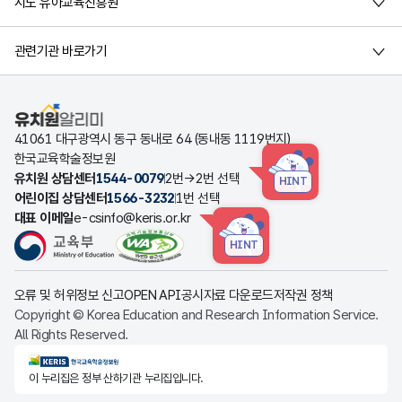
시도 유아교육진흥원
관련기관 바로가기
유치원알리미
41061 대구광역시 동구 동내로 64 (동내동 1119번지)
한국교육학술정보원
유치원 상담센터
1544-0079
2번→2번 선택
HINT
어린이집 상담센터
1566-3232
1번 선택
대표 이메일
e-csinfo@keris.or.kr
HINT
오류 및 허위정보 신고
OPEN API
공시자료 다운로드
저작권 정책
Copyright © Korea Education and Research Information Service.
All Rights Reserved.
KERIS한국교육학술정보원
이 누리집은 정부 산하기관 누리집입니다.