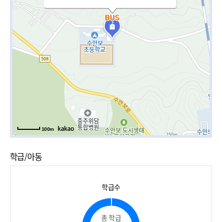
100m
학급/아동
학급수
총 학급