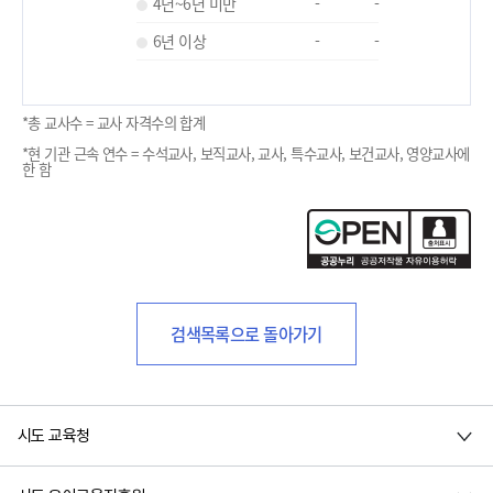
4년~6년 미만
-
-
6년 이상
-
-
*총 교사수 = 교사 자격수의 합계
*현 기관 근속 연수 = 수석교사, 보직교사, 교사, 특수교사, 보건교사, 영양교사에
한 함
검색목록으로 돌아가기
시도 교육청