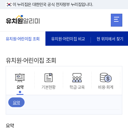
본문 바로가기
주메뉴 바로가
본문 바로가기
이 누리집은 대한민국 공식 전자정부 누리집입니다.
유치원·어린이집 조회
유치원·어린이집 비교
현 위치에서 찾기
유치원·어린이집 조회
요약
기본현황
학급·교육
비용·회계
요약
요약