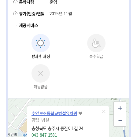
통학차량
운영
평가(인증)연월
2025년 11월
제공서비스
방과후 과정
특수학급
해당없음
수안보초등학교병설유치원
공립_병설
충청북도 충주시 동진이1길 24
043-847-1581