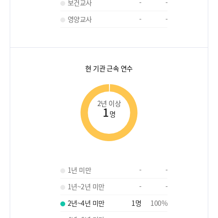
보건교사
-
-
영양교사
-
-
현 기관 근속 연수
2년 이상
1
명
1년 미만
-
-
1년~2년 미만
-
-
2년~4년 미만
1
명
100
%