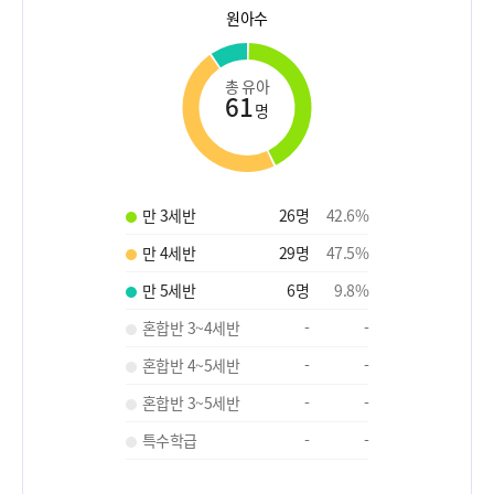
원아수
총 유아
61
명
만 3세반
26
명
42.6
%
만 4세반
29
명
47.5
%
만 5세반
6
명
9.8
%
혼합반 3~4세반
-
-
혼합반 4~5세반
-
-
혼합반 3~5세반
-
-
특수학급
-
-