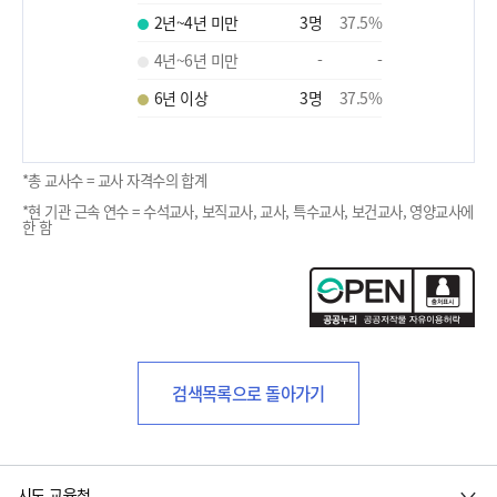
2년~4년 미만
3
명
37.5
%
4년~6년 미만
-
-
6년 이상
3
명
37.5
%
*총 교사수 = 교사 자격수의 합계
*현 기관 근속 연수 = 수석교사, 보직교사, 교사, 특수교사, 보건교사, 영양교사에
한 함
검색목록으로 돌아가기
시도 교육청