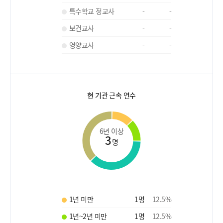
특수학교 정교사
-
-
보건교사
-
-
영양교사
-
-
현 기관 근속 연수
6년 이상
3
명
1년 미만
1
명
12.5
%
1년~2년 미만
1
명
12.5
%