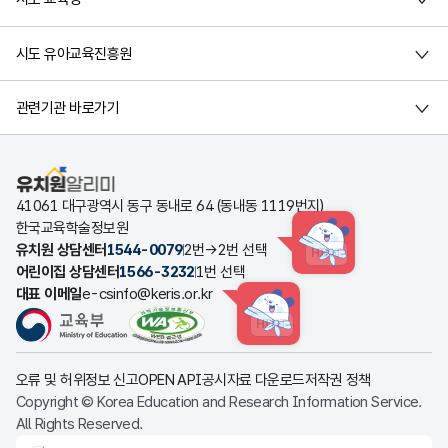
시도 유아교육진흥원
관련기관 바로가기
유치원알리미
41061 대구광역시 동구 동내로 64 (동내동 1119번지)
한국교육학술정보원
유치원 상담센터
1544-0079
2번→2번 선택
HINT
어린이집 상담센터
1566-3232
1번 선택
대표 이메일
e-csinfo@keris.or.kr
HINT
오류 및 허위정보 신고
OPEN API
공시자료 다운로드
저작권 정책
Copyright © Korea Education and Research Information Service.
All Rights Reserved.