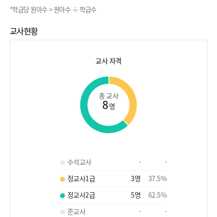
*학급당 원아수 = 원아수 ÷ 학급수
교사현황
교사 자격
총 교사
8
명
수석교사
-
-
정교사1급
3
명
37.5
%
정교사2급
5
명
62.5
%
준교사
-
-