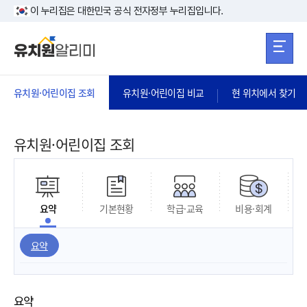
본문 바로가기
주메뉴 바로가
본문 바로가기
이 누리집은 대한민국 공식 전자정부 누리집입니다.
유치원·어린이집 조회
유치원·어린이집 비교
현 위치에서 찾기
유치원·어린이집 조회
요약
기본현황
학급·교육
비용·회계
요약
요약