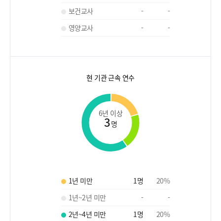
보건교사
-
-
영양교사
-
-
현 기관 근속 연수
6년 이상
3
명
1년 미만
1
명
20
%
1년~2년 미만
-
-
2년~4년 미만
1
명
20
%