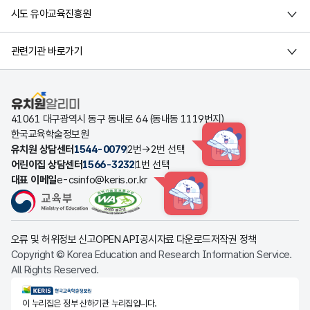
시도 유아교육진흥원
관련기관 바로가기
유치원알리미
41061 대구광역시 동구 동내로 64 (동내동 1119번지)
한국교육학술정보원
유치원 상담센터
1544-0079
2번→2번 선택
HINT
어린이집 상담센터
1566-3232
1번 선택
대표 이메일
e-csinfo@keris.or.kr
HINT
오류 및 허위정보 신고
OPEN API
공시자료 다운로드
저작권 정책
Copyright © Korea Education and Research Information Service.
All Rights Reserved.
KERIS한국교육학술정보원
이 누리집은 정부 산하기관 누리집입니다.