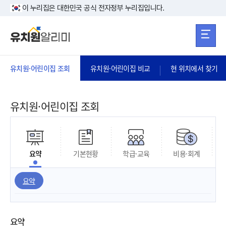
본문 바로가기
주메뉴 바로가
본문 바로가기
이 누리집은 대한민국 공식 전자정부 누리집입니다.
유치원·어린이집 조회
유치원·어린이집 비교
현 위치에서 찾기
유치원·어린이집 조회
요약
기본현황
학급·교육
비용·회계
요약
요약