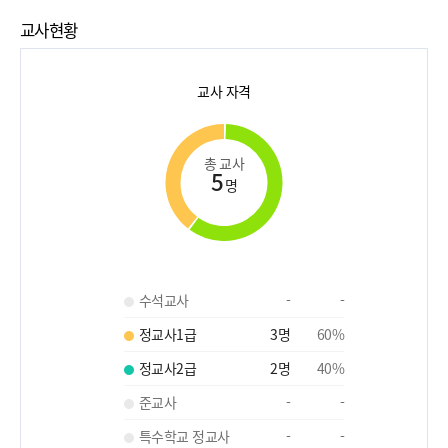
교사현황
교사 자격
총 교사
5
명
수석교사
-
-
정교사1급
3
명
60
%
정교사2급
2
명
40
%
준교사
-
-
특수학교 정교사
-
-